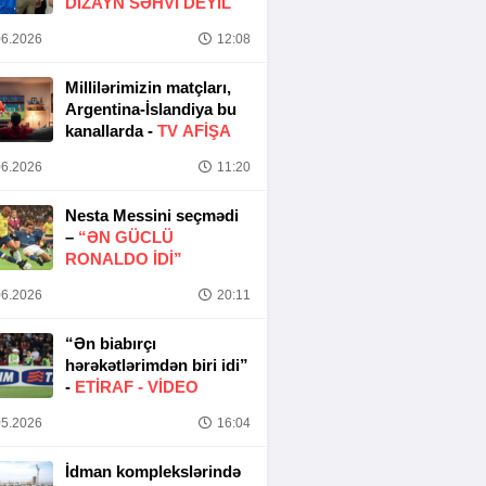
DIZAYN SƏHVI DEYIL
6.2026
12:08
Millilərimizin matçları,
Argentina-İslandiya bu
kanallarda -
TV AFİŞA
6.2026
11:20
Nesta Messini seçmədi
–
“ƏN GÜCLÜ
RONALDO IDI”
6.2026
20:11
“Ən biabırçı
hərəkətlərimdən biri idi”
-
ETIRAF -
VİDEO
5.2026
16:04
İdman komplekslərində