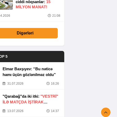
ciddi nöqsanlar:
15
MILYON MANAT!
4.2026
21:08
Digərləri
OP 5
Elmar Baxşıyev: “Bu nəticə
hamı üçün gözlənilməz oldu”
31.07.2026
16:26
"Qarabağ"da iki itki:
"VESTRİ"
İLƏ MATÇDA İŞTİRAK
ETMƏYƏCƏKLƏR
13.07.2026
14:37