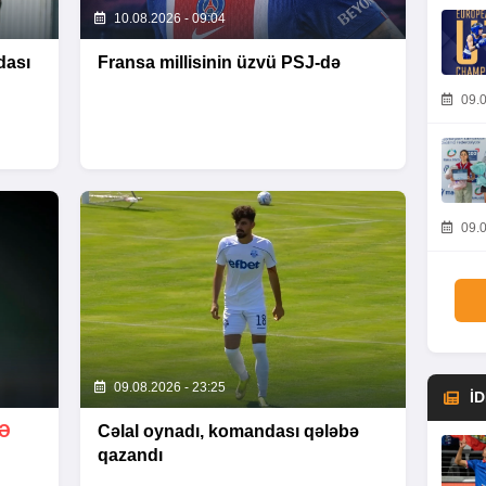
10.08.2026 - 09:04
dası
Fransa millisinin üzvü PSJ-də
09.0
09.0
09.08.2026 - 23:25
İ
Ə
Cəlal oynadı, komandası qələbə
qazandı