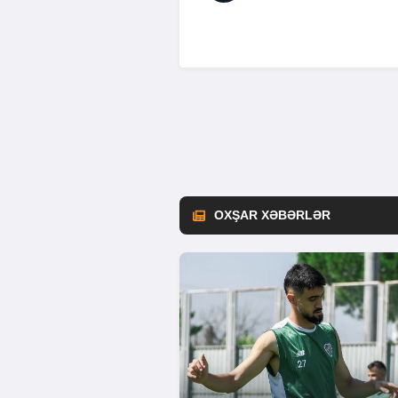
OXŞAR XƏBƏRLƏR