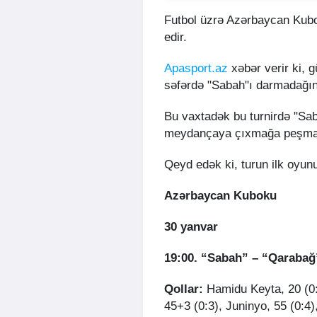
Futbol üzrə Azərbaycan Kubo
edir.
Apasport.az
xəbər verir ki, 
səfərdə "Sabah"ı darmadağın 
Bu vaxtadək bu turnirdə "Sa
meydançaya çıxmağa peşma
Qeyd edək ki, turun ilk oyun
Azərbaycan Kuboku
30 yanvar
19:00. “Sabah” – “Qarabağ
Qollar:
Hamidu Keyta, 20 (0:
45+3 (0:3), Juninyo, 55 (0:4)