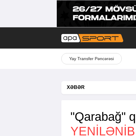
Yay Transfer Pəncərəsi
XƏBƏR
"Qarabağ" qo
YENİLƏNİB