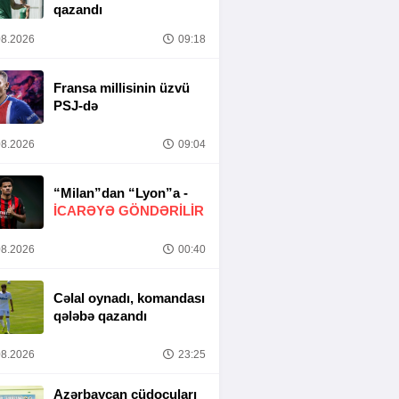
qazandı
8.2026
09:18
Fransa millisinin üzvü
PSJ-də
8.2026
09:04
“Milan”dan “Lyon”a -
İCARƏYƏ GÖNDƏRİLİR
8.2026
00:40
Cəlal oynadı, komandası
qələbə qazandı
8.2026
23:25
Azərbaycan cüdoçuları