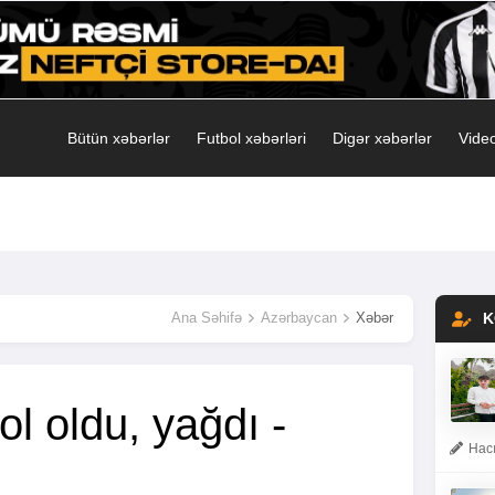
Bütün xəbərlər
Futbol xəbərləri
Digər xəbərlər
Video
Ana Səhifə
Azərbaycan
Xəbər
K
l oldu, yağdı -
Hacı