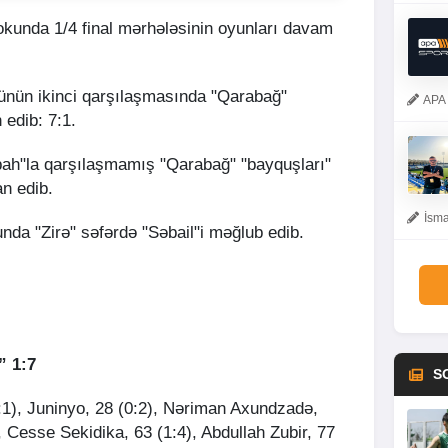
kunda 1/4 final mərhələsinin oyunları davam
günün ikinci qarşılaşmasında "Qarabağ"
APA 
edib: 7:1.
bah"la qarşılaşmamış "Qarabağ" "bayquşları"
n edib.
İsma
unda "Zirə" səfərdə "Səbail"i məğlub edib.
” 1:7
S
1), Juninyo, 28 (0:2), Nəriman Axundzadə,
, Cesse Sekidika, 63 (1:4), Abdullah Zubir, 77