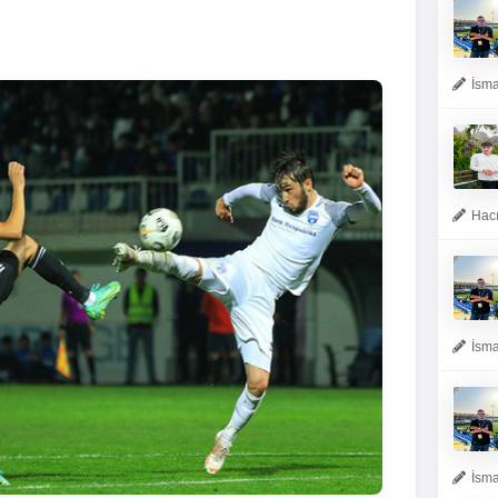
İsma
Hacı
İsma
İsma