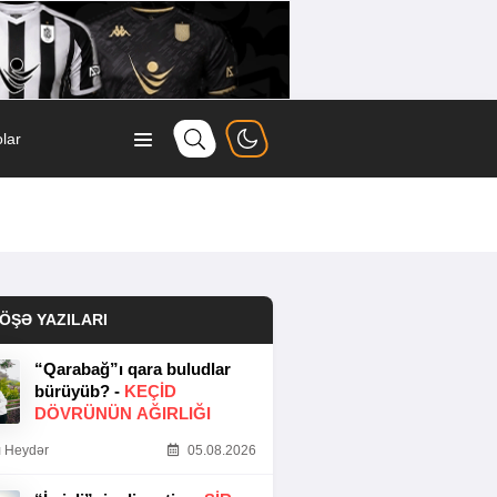
lar
ÖŞƏ YAZILARI
“Qarabağ”ı qara buludlar
bürüyüb? -
KEÇID
DÖVRÜNÜN AĞIRLIĞI
 Heydər
05.08.2026