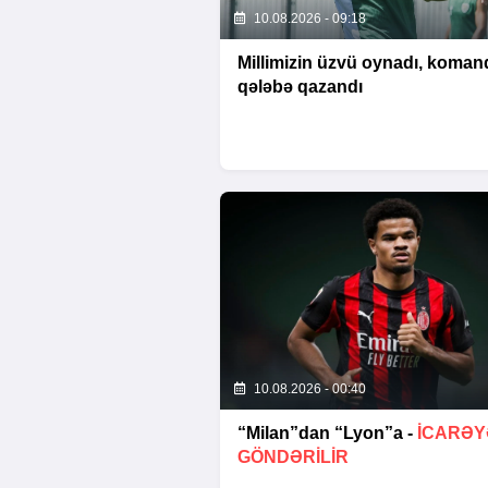
10.08.2026 - 09:18
Millimizin üzvü oynadı, koman
qələbə qazandı
10.08.2026 - 00:40
“Milan”dan “Lyon”a -
İCARƏY
GÖNDƏRİLİR