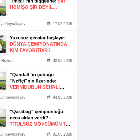
“İmişli”nin diqqətinə:
ŞIR
HƏMIŞƏ ŞIR DEYIL…
yıl Xeyrullayev
17.07.2026
Yuxusuz gecələr başlayır:
DÜNYA ÇEMPIONATINDA
KIM FAVORITDIR?
 Heydər
02.06.2026
“Qandalf”ın çubuğu
“Neftçi”nin üzərində:
VERNİDUBUN SEHRLİ
TOXUNUŞU
yıl Xeyrullayev
04.05.2026
“Qarabağ” çempionluğu
necə əldən verdi? -
TITULSUZ MÖVSÜMÜN 7
SƏBƏBI
yıl Xeyrullayev
01.05.2026