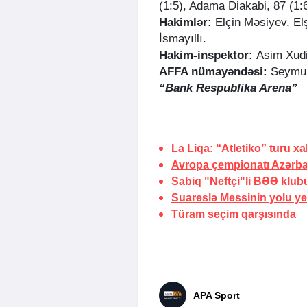
(1:5), Adama Diakabi, 87 (1:6
Hakimlər:
Elçin Məsiyev, El
İsmayıllı.
Hakim-inspektor:
Asim Xud
AFFA nümayəndəsi:
Seymur
“Bank Respublika Arena”
La Liqa: “Atletiko” turu x
Avropa çempionatı Azərba
Sabiq "Neftçi"li BƏƏ klu
Suareslə Messinin yolu y
Türam seçim
qarşısında
APA Sport