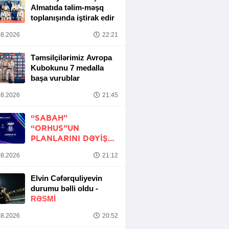
Almatıda təlim-məşq
toplanışında iştirak edir
8.2026
22:21
Təmsilçilərimiz Avropa
Kubokunu 7 medalla
başa vurublar
8.2026
21:45
“SABAH”
“ORHUS”UN
PLANLARINI DƏYIŞDI
-
LIQA MATÇI TƏXIRƏ
8.2026
21:12
SALINDI
Elvin Cəfərquliyevin
durumu bəlli oldu -
RƏSMİ
8.2026
20:52