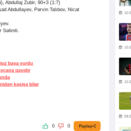
), Abdullaj Zubir, 90+3 (1:7)
şad Abdullayev, Pərvin Talıbov, Nicat
10.0
iyev.
 Səlimli.
10.0
alsız başa vurdu
ycana qayıdır
bunda
10.0
enidən kəsişə
bilər
09.0
0
0
Paylaş