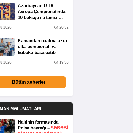
Azərbaycan U-19
Avropa Çempionatında
10 boksçu ilə təmsil
olunacaq
8.2026
20:32
Kamandan oxatma üzrə
ölkə çempionatı və
kuboku başa çatıb
8.2026
19:50
Bütün xəbərlər
DMAN MƏLUMATLARI
Haitinin formasında
Polşa bayrağı –
SƏBƏBI