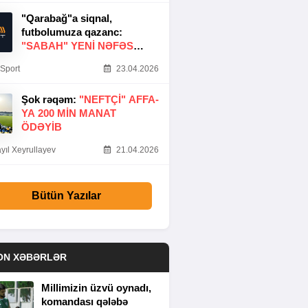
"Qarabağ"a siqnal,
futbolumuza qazanc:
"SABAH" YENI NƏFƏS
GƏTIRDI
Sport
23.04.2026
Şok rəqəm:
"NEFTÇI" AFFA-
YA 200 MIN MANAT
ÖDƏYIB
yıl Xeyrullayev
21.04.2026
Bütün Yazılar
ON XƏBƏRLƏR
Millimizin üzvü oynadı,
komandası qələbə