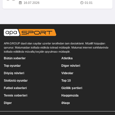
16.07.2026
01:01
APA GROUP daxil olan saytlar uzerlər tərəfindən tam dəstəklənir. Müəllif hüquqları
qorunur. Məlumatdan istifadə etdikdə istinad mütləqdir. Məlumat internet səhifələrində
istifadə edildikdə müvafiq keçidin qoyulması mütləqdir.
Bütün xəbərlər
Atletika
Top oyunlar
Digər növləri
Döyüş növləri
Videolar
Stolüstü oyunlar
Top 10
Futbol xəbərləri
Gizlilik şərtləri
Tennis xəbərləri
Haqqımızda
Digər
Əlaqə