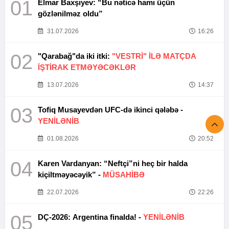
01
Elmar Baxşıyev: “Bu nəticə hamı üçün
gözlənilməz oldu”
31.07.2026
16:26
02
"Qarabağ"da iki itki:
"VESTRİ" İLƏ MATÇDA
İŞTİRAK ETMƏYƏCƏKLƏR
13.07.2026
14:37
03
Tofiq Musayevdən UFC-də ikinci qələbə -
YENİLƏNİB
01.08.2026
20:52
04
Karen Vardanyan: “Neftçi”ni heç bir halda
kiçiltməyəcəyik” -
MÜSAHİBƏ
22.07.2026
22:26
05
DÇ-2026: Argentina finalda! -
YENİLƏNİB