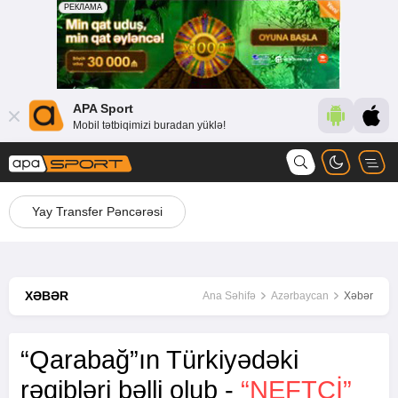
APA Sport
Mobil tətbiqimizi buradan yüklə!
Yay Transfer Pəncərəsi
XƏBƏR
Ana Səhifə
Azərbaycan
Xəbər
“Qarabağ”ın Türkiyədəki
rəqibləri bəlli olub -
“NEFTÇİ”