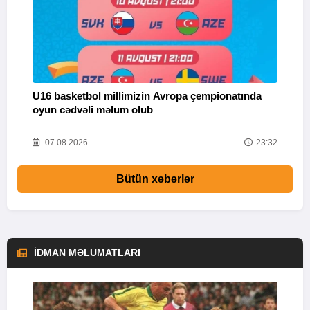
U16 basketbol millimizin Avropa çempionatında
M
oyun cədvəli məlum olub
58
07.08.2026
23:32
Bütün xəbərlər
İDMAN MƏLUMATLARI