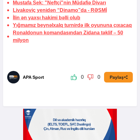
Mustafa Sek: "Neftçi"nin Müdafiə Divarı
Livakoviç yenidən “Dinamo”da -
RƏSMİ
İlin ən yaxşı hakimi bəlli olub
Yığmamız beynəlxalq turnirdə ilk oyununa çıxacaq
Ronaldonun komandasından Zidana təklif –
50
milyon
0
0
APA Sport
Paylaş