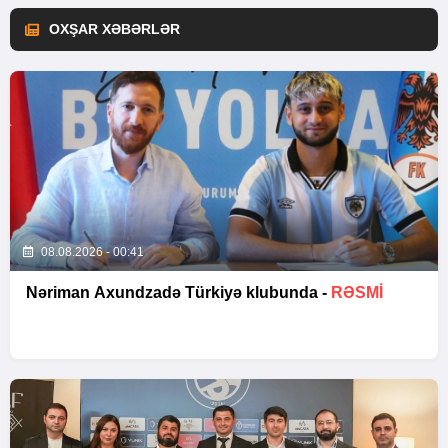
OXŞAR XƏBƏRLƏR
08.08.2026 - 00:41
Nəriman Axundzadə Türkiyə klubunda -
RƏSMİ