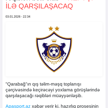
ILƏ QARŞILAŞACAQ
03.01.2026 - 22:34
"Qarabağ"ın qış təlim-məşq toplanışı
çərçivəsində keçirəcəyi yoxlama görüşlərində
qarşılaşacağı rəqibləri müəyyənləşib.
Apasport.az
xəbər verir ki, hazırlıq prosesinin