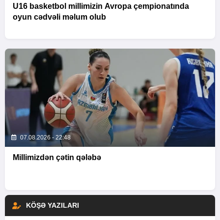
U16 basketbol millimizin Avropa çempionatında
oyun cədvəli məlum olub
07.08.2026 - 22:48
Millimizdən çətin qələbə
KÖŞƏ YAZILARI