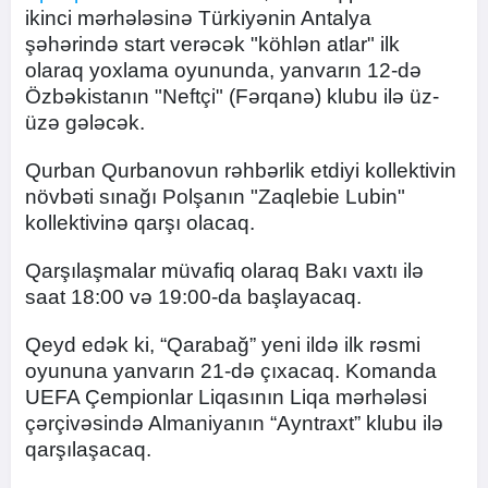
ikinci mərhələsinə Türkiyənin Antalya
şəhərində start verəcək "köhlən atlar" ilk
olaraq yoxlama oyununda, yanvarın 12-də
Özbəkistanın "Neftçi" (Fərqanə) klubu ilə üz-
üzə gələcək.
Qurban Qurbanovun rəhbərlik etdiyi kollektivin
növbəti sınağı Polşanın "Zaqlebie Lubin"
kollektivinə qarşı olacaq.
Qarşılaşmalar müvafiq olaraq Bakı vaxtı ilə
saat 18:00 və 19:00-da başlayacaq.
Qeyd edək ki, “Qarabağ” yeni ildə ilk rəsmi
oyununa yanvarın 21-də çıxacaq. Komanda
UEFA Çempionlar Liqasının Liqa mərhələsi
çərçivəsində Almaniyanın “Ayntraxt” klubu ilə
qarşılaşacaq.