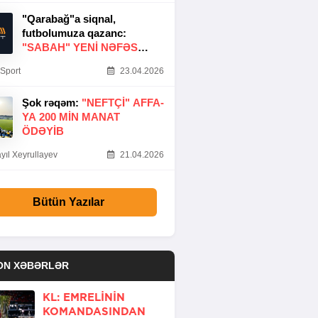
"Qarabağ"a siqnal,
futbolumuza qazanc:
"SABAH" YENI NƏFƏS
GƏTIRDI
Sport
23.04.2026
Şok rəqəm:
"NEFTÇI" AFFA-
YA 200 MIN MANAT
ÖDƏYIB
yıl Xeyrullayev
21.04.2026
Bütün Yazılar
ON XƏBƏRLƏR
KL: EMRELININ
KOMANDASINDAN