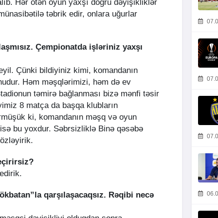
lıb. Hər ötən oyun yaxşı doğru dəyişikliklər
münasibətilə təbrik edir, onlara uğurlar
07.0
rlaşmısız. Çempionatda işləriniz yaxşı
il. Çünki bildiyiniz kimi, komandanın
07.0
nudur. Həm məşqlərimizi, həm də ev
Stadionun təmirə bağlanması bizə mənfi təsir
iyimiz 8 matça da başqa klubların
rmüşük ki, komandanın məşq və oyun
isə bu yoxdur. Səbrsizliklə Binə qəsəbə
07.0
özləyirik.
çirirsiz?
edirik.
06.0
ökbatan”la qarşılaşacaqsız. Rəqibi necə