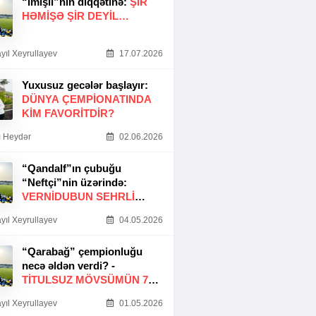
“İmişli”nin diqqətinə:
ŞIR
HƏMIŞƏ ŞIR DEYIL…
yıl Xeyrullayev
17.07.2026
Yuxusuz gecələr başlayır:
DÜNYA ÇEMPIONATINDA
KIM FAVORITDIR?
 Heydər
02.06.2026
“Qandalf”ın çubuğu
“Neftçi”nin üzərində:
VERNİDUBUN SEHRLİ
TOXUNUŞU
yıl Xeyrullayev
04.05.2026
“Qarabağ” çempionluğu
necə əldən verdi? -
TITULSUZ MÖVSÜMÜN 7
SƏBƏBI
yıl Xeyrullayev
01.05.2026