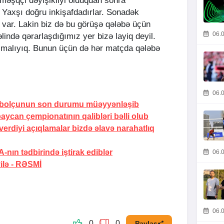
məşqçi dəyişikliyi olduqdan sonra
Yaxşı doğru inkişafdadırlar. Sonadək
i var. Lakin biz də bu görüşə qələbə üçün
06.0
lində qərarlaşdığımız yer bizə layiq deyil.
şmalıyıq. Bunun üçün də hər matçda qələbə
06.0
tbolçunun son durumu müəyyənləşib
aycan çempionatının qalibləri bəlli olub
erdiyi açıqlamalar bizdə əlavə narahatlıq
ın tədbirində iştirak ediblər
06.0
lə -
RƏSMİ
06.0
0
0
Paylaş