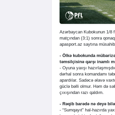
Azərbaycan Kubokunun 1/8 f
matçından (3:1) sonra qonaq
apasport.az saytına müsahib
- Ölkə kubokunda mübarizə
təmsilçisinə qarşı inamlı 
- Oyuna yaxşı hazırlaşmışdı
dərhal sonra komandamı təb
apardılar. Sadəcə əlavə vaxt
güclə bəlli olmur. Həm də s
çıxışından razı qaldım.
- Rəqib barədə nə deyə bil
- “Sumqayıt” hal-hazırda yax