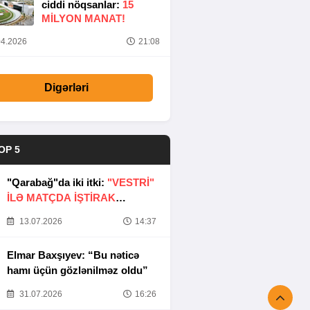
ciddi nöqsanlar:
15
MILYON MANAT!
4.2026
21:08
Digərləri
OP 5
"Qarabağ"da iki itki:
"VESTRİ"
İLƏ MATÇDA İŞTİRAK
ETMƏYƏCƏKLƏR
13.07.2026
14:37
Elmar Baxşıyev: “Bu nəticə
hamı üçün gözlənilməz oldu”
31.07.2026
16:26