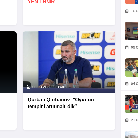
YENİLƏNİR
10.0
09.0
04.0
06.08.2026 - 23:40
Qurban Qurbanov: “Oyunun
tempini artırmalı idik”
21.0