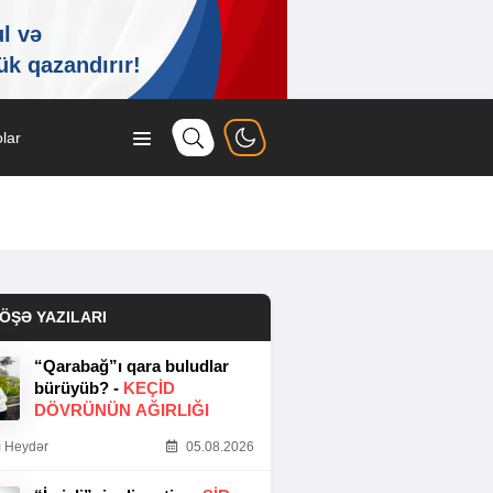
lar
ÖŞƏ YAZILARI
“Qarabağ”ı qara buludlar
bürüyüb? -
KEÇID
DÖVRÜNÜN AĞIRLIĞI
 Heydər
05.08.2026