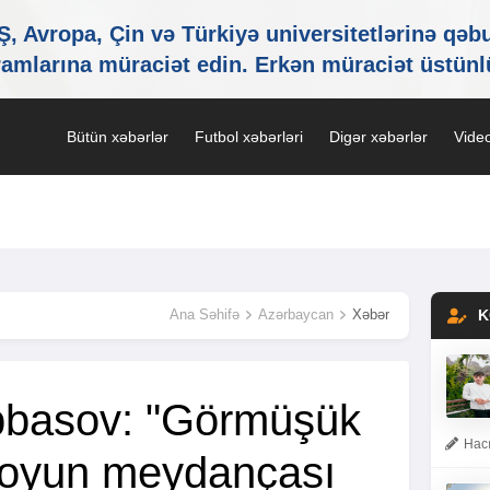
Bütün xəbərlər
Futbol xəbərləri
Digər xəbərlər
Video
Ana Səhifə
Azərbaycan
Xəbər
K
bbasov: "Görmüşük
Hacı
 oyun meydançası