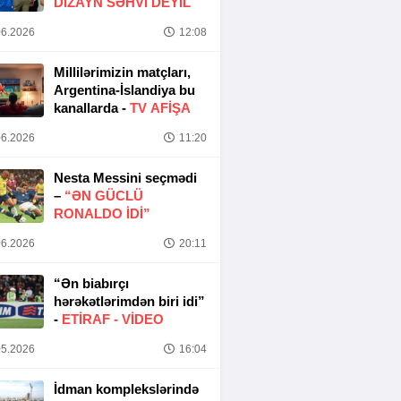
DIZAYN SƏHVI DEYIL
6.2026
12:08
Millilərimizin matçları,
Argentina-İslandiya bu
kanallarda -
TV AFİŞA
6.2026
11:20
Nesta Messini seçmədi
–
“ƏN GÜCLÜ
RONALDO IDI”
6.2026
20:11
“Ən biabırçı
hərəkətlərimdən biri idi”
-
ETIRAF -
VİDEO
5.2026
16:04
İdman komplekslərində