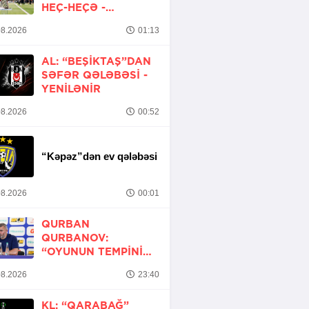
HEÇ-HEÇƏ -
YENİLƏNİB
8.2026
01:13
AL: “BEŞIKTAŞ”DAN
SƏFƏR QƏLƏBƏSI -
YENİLƏNİR
8.2026
00:52
“Kəpəz”dən ev qələbəsi
8.2026
00:01
QURBAN
QURBANOV:
“OYUNUN TEMPINI
ARTIRMALI IDIK”
8.2026
23:40
KL: “QARABAĞ”