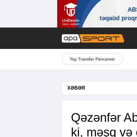
Yay Transfer Pəncərəsi
XƏBƏR
Qəzənfər A
ki, məşq və