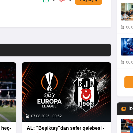
06.0
06.0
İ
07.08.2026 - 00:52
 heç-
AL: “Beşiktaş”dan səfər qələbəsi -