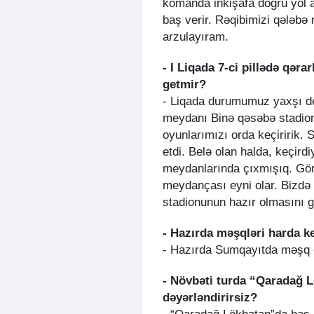
komanda inkişafa doğru yol a
baş verir. Rəqibimizi qələbə 
arzulayıram.
- I Liqada 7-ci pillədə qəra
getmir?
- Liqada durumumuz yaxşı dey
meydanı Binə qəsəbə stadio
oyunlarımızı orda keçiririk. 
etdi. Belə olan halda, keçird
meydanlarında çıxmışıq. Gö
meydançası eyni olar. Bizdə 
stadionunun hazır olmasını g
- Hazırda məşqləri harda ke
- Hazırda Sumqayıtda məşq 
- Növbəti turda “Qaradağ L
dəyərləndirirsiz?