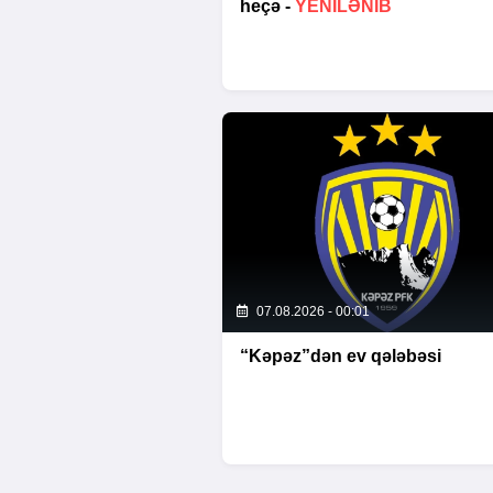
heçə -
YENİLƏNİB
07.08.2026 - 00:01
“Kəpəz”dən ev qələbəsi