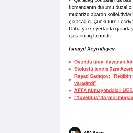
- “Qaradağ Lökbatan”da baş 
komandanın durumu düzəlib. 
mübarizə aparan kollektivlər
çıxacağıq. Çünki turnir cədvə
Daha yaxşı yerlərdə qərarla
qazanmaq lazımdır.
İsmayıl Xeyrullayev
Oyunda ürəyi dayanan fu
Stolüstü tennis üzrə Azərb
Rəşad Sadıqov: "Rəqibin v
yaradırdı"
AFFA nümayəndələri UEFA-n
“Yuventus”da yeni müqavi
APA Sport