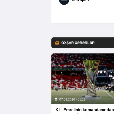
OXŞAR XƏBƏRLƏR
07.08.2026 - 01:13
KL: Emrelinin komandasından