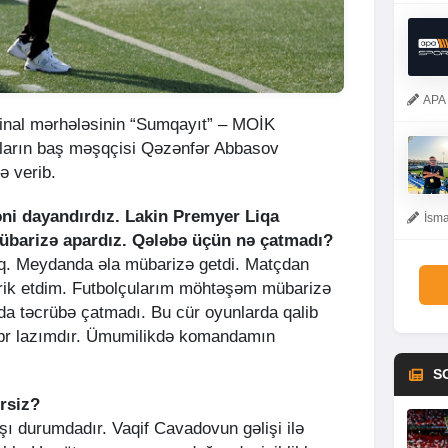
APA 
inal mərhələsinin “Sumqayıt” – MOİK
ların baş məşqçisi Qəzənfər Abbasov
ə verib.
ni dayandırdız. Lakin Premyer Liqa
İsma
mübarizə apardız. Qələbə üçün nə çatmadı?
q. Meydanda əla mübarizə getdi. Matçdan
rik etdim. Futbolçularım möhtəşəm mübarizə
da təcrübə çatmadı. Bu cür oyunlarda qalib
əbr lazımdır. Ümumilikdə komandamın
S
ərsiz?
şı durumdadır. Vaqif Cavadovun gəlişi ilə