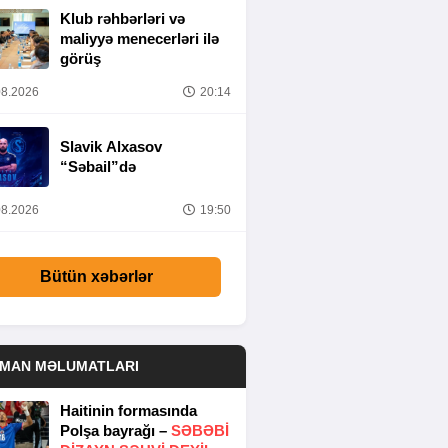
Klub rəhbərləri və
maliyyə menecerləri ilə
görüş
8.2026
20:14
Slavik Alxasov
“Səbail”də
8.2026
19:50
Bütün xəbərlər
DMAN MƏLUMATLARI
Haitinin formasında
Polşa bayrağı –
SƏBƏBI