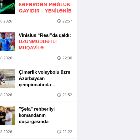
SƏFƏRDƏN MƏĞLUB
QAYIDIR -
YENİLƏNİB
8.2026
22:57
Vinisius “Real”da qaldı:
UZUNMÜDDƏTLİ
MÜQAVİLƏ
8.2026
22:30
Çimərlik voleybolu üzrə
Azərbaycan
çempionatında
yarımfinal mərhələsi
8.2026
21:52
başa çatıb
"Şəfa" rəhbərliyi
komandanın
düşərgəsində
8.2026
21:22