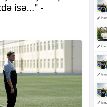
də isə..." -
İsma
Hacı
İsma
İsma