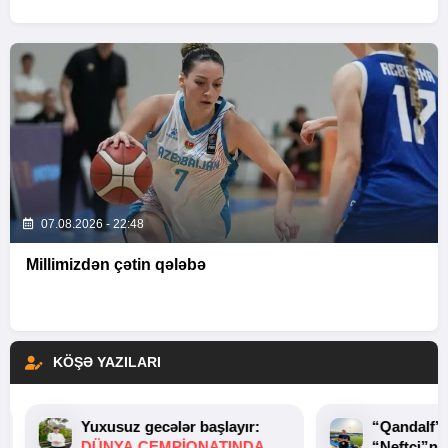
07.08.2026 - 22:48
Millimizdən çətin qələbə
KÖŞƏ YAZILARI
Yuxusuz gecələr başlayır:
“Qandalf”
DÜNYA ÇEMPIONATINDA
“Neftçi”ni