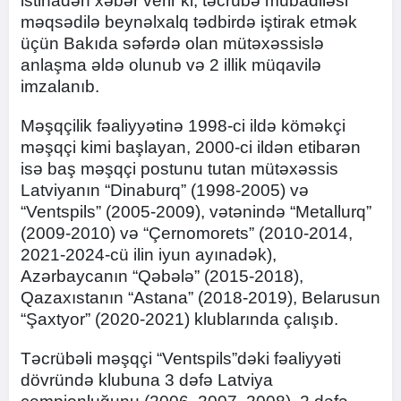
istinadən xəbər verir ki, təcrübə mübadiləsi
məqsədilə beynəlxalq tədbirdə iştirak etmək
üçün Bakıda səfərdə olan mütəxəssislə
anlaşma əldə olunub və 2 illik müqavilə
imzalanıb.
Məşqçilik fəaliyyətinə 1998-ci ildə köməkçi
məşqçi kimi başlayan, 2000-ci ildən etibarən
isə baş məşqçi postunu tutan mütəxəssis
Latviyanın “Dinaburq” (1998-2005) və
“Ventspils” (2005-2009), vətənində “Metallurq”
(2009-2010) və “Çernomorets” (2010-2014,
2021-2024-cü ilin iyun ayınadək),
Azərbaycanın “Qəbələ” (2015-2018),
Qazaxıstanın “Astana” (2018-2019), Belarusun
“Şaxtyor” (2020-2021) klublarında çalışıb.
Təcrübəli məşqçi “Ventspils”dəki fəaliyyəti
dövründə klubuna 3 dəfə Latviya