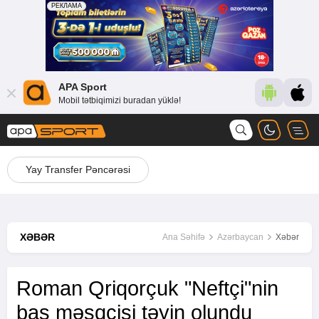
APA Sport
Mobil tətbiqimizi buradan yüklə!
Yay Transfer Pəncərəsi
XƏBƏR
Ana Səhifə
Azərbaycan
Xəbər
Roman Qriqorçuk "Neftçi"nin
baş məşqçisi təyin olundu