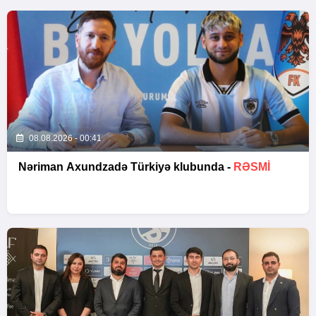
08.08.2026 - 00:41
Nəriman Axundzadə Türkiyə klubunda -
RƏSMİ