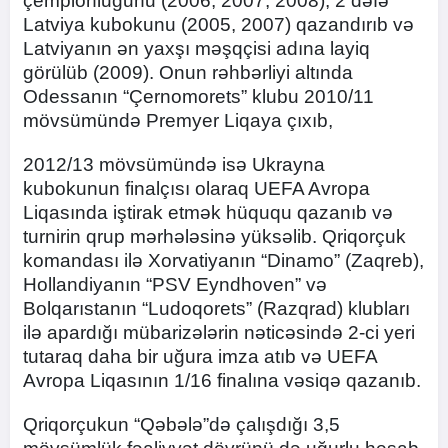
çempionluğunu (2006, 2007, 2008), 2 dəfə
Latviya kubokunu (2005, 2007) qazandırıb və
Latviyanın ən yaxşı məşqçisi adına layiq
görülüb (2009). Onun rəhbərliyi altında
Odessanın “Çernomorets” klubu 2010/11
mövsümündə Premyer Liqaya çıxıb,
2012/13 mövsümündə isə Ukrayna
kubokunun finalçısı olaraq UEFA Avropa
Liqasında iştirak etmək hüququ qazanıb və
turnirin qrup mərhələsinə yüksəlib. Qriqorçuk
komandası ilə Xorvatiyanın “Dinamo” (Zaqreb),
Hollandiyanın “PSV Eyndhoven” və
Bolqarıstanın “Ludoqorets” (Razqrad) klubları
ilə apardığı mübarizələrin nəticəsində 2-ci yeri
tutaraq daha bir uğura imza atıb və UEFA
Avropa Liqasının 1/16 finalına vəsiqə qazanıb.
Qriqorçukun “Qəbələ”də çalışdığı 3,5