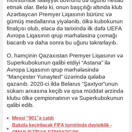
mövsümlük fəaliyyət dövrünü də uğurlu hesab
etmək olar. Belə ki, onun başçılığı altında klub
Azərbaycan Premyer Liqasının bürünc və
gümüş medallarına yiyələnib, ölkə kubokunun
finalçısı olub, eləcə də tarixində ilk dəfə UEFA
Avropa Liqasının qrup mərhələsinə çıxmağı
bacarıb və daha sonra bu uğuru təkrarlayıb.
O, həmçinin Qazaxıstan Premyer Liqasının və
Superkubokunun qalibi etdiyi “Astana” ilə
Avropa Liqasının qrup mərhələsində
“Mançester Yunayted” üzərində qələbə
qazanıb. 2020-ci ildə Belarus “Şaxtyor”unun
sükanı arxasına keçib və qısa müddət ərzində
klubu ölkə çempionatının və Superkubokunun
qalibi edib.
Messi “901”ə çatdı
Bakıda keçiriləcək FIFA turnirində dəyişiklik -