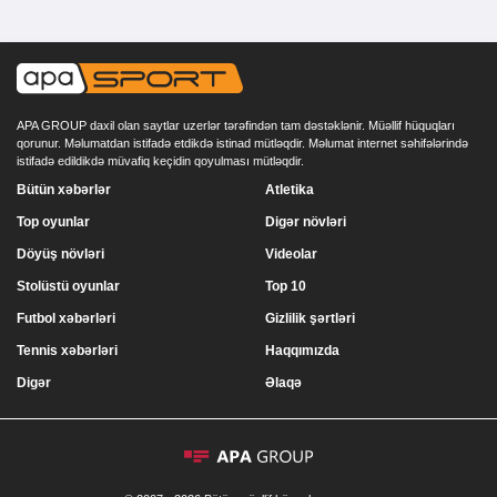
APA GROUP daxil olan saytlar uzerlər tərəfindən tam dəstəklənir. Müəllif hüquqları
qorunur. Məlumatdan istifadə etdikdə istinad mütləqdir. Məlumat internet səhifələrində
istifadə edildikdə müvafiq keçidin qoyulması mütləqdir.
Bütün xəbərlər
Atletika
Top oyunlar
Digər növləri
Döyüş növləri
Videolar
Stolüstü oyunlar
Top 10
Futbol xəbərləri
Gizlilik şərtləri
Tennis xəbərləri
Haqqımızda
Digər
Əlaqə