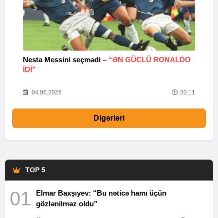
Nesta Messini seçmədi –
“ƏN GÜCLÜ RONALDO
“
IDI”
V
20
04.06.2026
20:11
Digərləri
TOP 5
01
Elmar Baxşıyev: “Bu nəticə hamı üçün
gözlənilməz oldu”