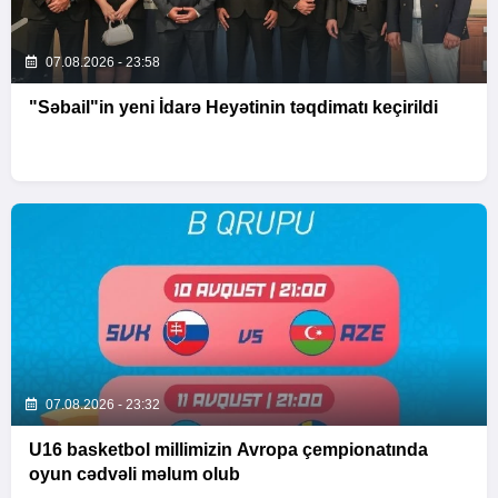
07.08.2026 - 23:58
"Səbail"in yeni İdarə Heyətinin təqdimatı keçirildi
07.08.2026 - 23:32
U16 basketbol millimizin Avropa çempionatında
oyun cədvəli məlum olub