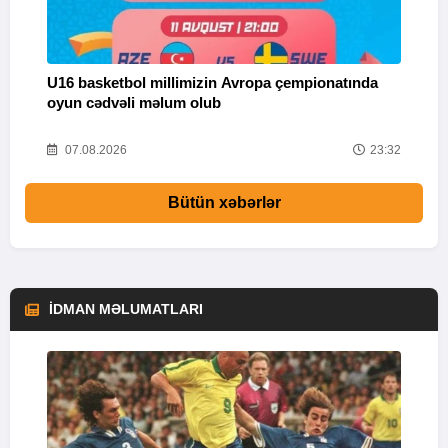
U16 basketbol millimizin Avropa çempionatında
M
oyun cədvəli məlum olub
58
07.08.2026
23:32
Bütün xəbərlər
İDMAN MƏLUMATLARI