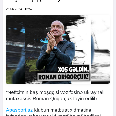
26.06.2024 - 16:52
“Neftçi”nin baş məşqçisi vəzifəsinə ukraynalı
mütəxəssis Roman Qriqorçuk təyin edilib.
Apasport.az
klubun mətbuat xidmətinə