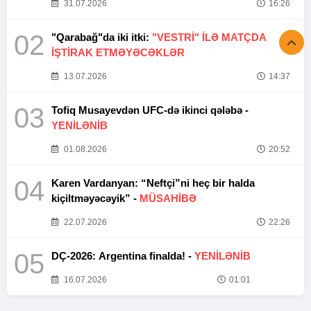
31.07.2026
16:26
02
"Qarabağ"da iki itki:
"VESTRİ" İLƏ MATÇDA
İŞTİRAK ETMƏYƏCƏKLƏR
13.07.2026
14:37
03
Tofiq Musayevdən UFC-də ikinci qələbə -
YENİLƏNİB
01.08.2026
20:52
04
Karen Vardanyan: “Neftçi”ni heç bir halda
kiçiltməyəcəyik” -
MÜSAHİBƏ
22.07.2026
22:26
05
DÇ-2026: Argentina finalda! -
YENİLƏNİB
16.07.2026
01:01