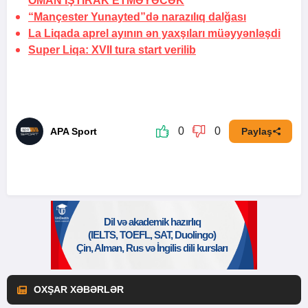
OMAN İŞTİRAK ETMƏYƏCƏK
“Mançester Yunayted”də
narazılıq dalğası
La Liqada aprel ayının ən yaxşıları müəyyənləşdi
Super Liqa: XVII tura start verilib
0
0
APA Sport
Paylaş
OXŞAR XƏBƏRLƏR