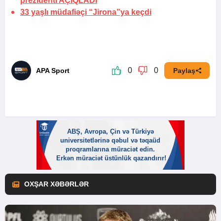
prezidenti
AÇIQLADI
33 yaşlı müdafiəçi “Jirona”ya
keçdi
0
0
APA Sport
Paylaş
OXŞAR XƏBƏRLƏR