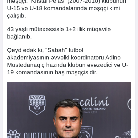
məşqçi, “Kristal Pelas” (2007-2010) klubunun
U-15 və U-18 komandalarında məşqçi kimi
çalışıb.
43 yaşlı mütəxəssislə 1+2 illik müqavilə
bağlanıb.
Qeyd edək ki, "Sabah" futbol
akademiyasının əvvəlki koordinatoru Adino
Mustedanaqiç hazırda klubun əvəzedici və U-
19 komandasının baş məşqçisidir.