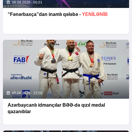
06.08.2026 - 00:01
“Fənərbaxça”dan inamlı qələbə -
YENİLƏNİB
05.08.2026 - 23:50
Azərbaycanlı idmançılar BƏƏ-də qızıl medal
qazanıblar