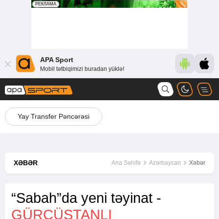
APA Sport
Mobil tətbiqimizi buradan yüklə!
Yay Transfer Pəncərəsi
XƏBƏR
Ana Səhifə
Azərbaycan
Xəbər
“Sabah”da yeni təyinat -
GÜRCÜSTANLI