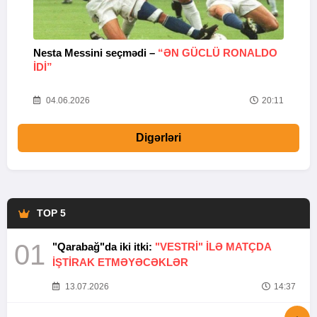
Nesta Messini seçmədi –
“ƏN GÜCLÜ RONALDO
“
IDI”
V
20
04.06.2026
20:11
Digərləri
TOP 5
01
"Qarabağ"da iki itki:
"VESTRİ" İLƏ MATÇDA
İŞTİRAK ETMƏYƏCƏKLƏR
13.07.2026
14:37