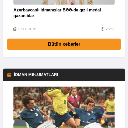
Azərbaycanlı idmançılar BƏƏ-də qızıl medal
Ç
qazanıblar
Y
01
05.08.2026
23:50
Bütün xəbərlər
İDMAN MƏLUMATLARI