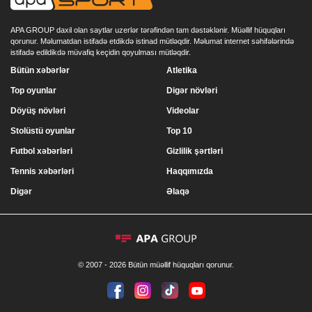
APA GROUP daxil olan saytlar uzerlər tərəfindən tam dəstəklənir. Müəllif hüquqları
qorunur. Məlumatdan istifadə etdikdə istinad mütləqdir. Məlumat internet səhifələrində
istifadə edildikdə müvafiq keçidin qoyulması mütləqdir.
Bütün xəbərlər
Atletika
Top oyunlar
Digər növləri
Döyüş növləri
Videolar
Stolüstü oyunlar
Top 10
Futbol xəbərləri
Gizlilik şərtləri
Tennis xəbərləri
Haqqımızda
Digər
Əlaqə
© 2007 - 2026 Bütün müəllif hüquqları qorunur.