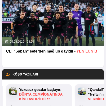
05.08.2026 - 23:09
ÇL: “Sabah” səfərdən məğlub qayıdır -
YENİLƏNİB
KÖŞƏ YAZILARI
Yuxusuz gecələr başlayır:
“Qandalf”
DÜNYA ÇEMPIONATINDA
“Neftçi”ni
KIM FAVORITDIR?
VERNİDUB
TOXUNUŞ