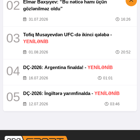
02
Elmar Baxşıyev: “Bu nəticə hamı üçün
gözlənilməz oldu”
31.07.2026
16:26
03
Tofiq Musayevdən UFC-də ikinci qələbə -
YENİLƏNİB
01.08.2026
20:52
04
DÇ-2026: Argentina finalda! -
YENİLƏNİB
16.07.2026
01:01
05
DÇ-2026: İngiltərə yarımfinalda -
YENİLƏNİB
12.07.2026
03:46