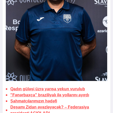
Qadın güləşi üzrə yarışa yekun vurulub
"Fənərbaxça" braziliyalı ilə
yollarını ayırdı
Şahmatçılarımızın
hədəfi
Deşamı Zidan əvəzləyəcək? – Federasiya