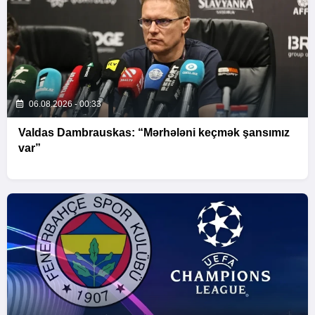
06.08.2026 - 00:33
Valdas Dambrauskas: “Mərhələni keçmək şansımız
var”