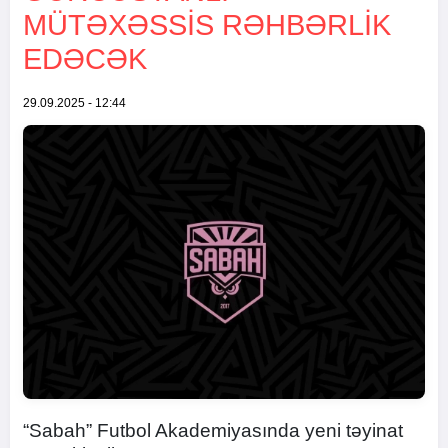
MÜTƏXƏSSİS RƏHBƏRLİK
EDƏCƏK
29.09.2025 - 12:44
“Sabah” Futbol Akademiyasında yeni təyinat