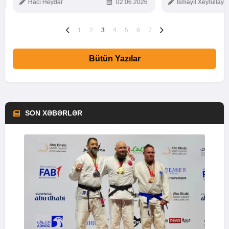
Hacı Heydər
02.06.2026
İsmayıl Xeyrullaye
1
2
3
4
5
6
7
Bütün Yazılar
SON XƏBƏRLƏR