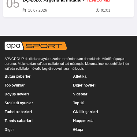
05
16.07.2026
01:01
APA GROUP daxil olan saytlar uzerlər tərəfindən tam dəstəklənir. Müəllif hüquqları
qorunur. Məlumatdan istifadə etdikdə istinad mütləqdir. Məlumat internet səhifələrində
istifadə edildikdə müvafiq keçidin qoyulması mütləqdir.
Bütün xəbərlər
Atletika
Top oyunlar
Digər növləri
Döyüş növləri
Videolar
Stolüstü oyunlar
Top 10
Futbol xəbərləri
Gizlilik şərtləri
Tennis xəbərləri
Haqqımızda
Digər
Əlaqə