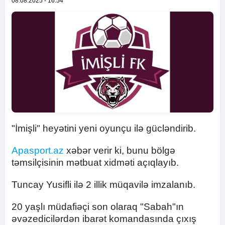
08.08.2025 - 16:54
"İmişli" heyətini yeni oyunçu ilə gücləndirib.
Apasport.az
xəbər verir ki, bunu bölgə
təmsilçisinin mətbuat xidməti açıqlayıb.
Tuncay Yusifli ilə 2 illik müqavilə imzalanıb.
20 yaşlı müdafiəçi son olaraq "Sabah"ın
əvəzedicilərdən ibarət komandasında çıxış