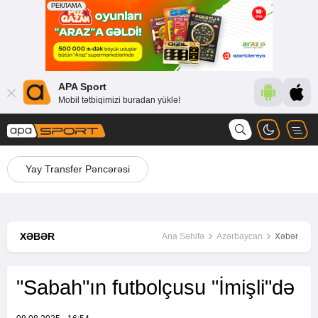
APA Sport
Mobil tətbiqimizi buradan yüklə!
Yay Transfer Pəncərəsi
XƏBƏR
Ana Səhifə
Azərbaycan
Xəbər
"Sabah"ın futbolçusu "İmişli"də