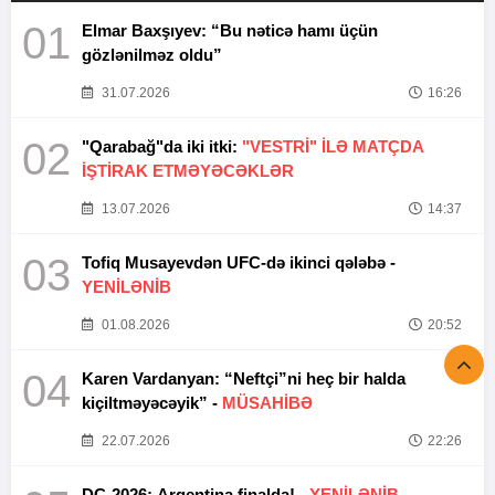
01
Elmar Baxşıyev: “Bu nəticə hamı üçün
gözlənilməz oldu”
31.07.2026
16:26
02
"Qarabağ"da iki itki:
"VESTRİ" İLƏ MATÇDA
İŞTİRAK ETMƏYƏCƏKLƏR
13.07.2026
14:37
03
Tofiq Musayevdən UFC-də ikinci qələbə -
YENİLƏNİB
01.08.2026
20:52
04
Karen Vardanyan: “Neftçi”ni heç bir halda
kiçiltməyəcəyik” -
MÜSAHİBƏ
22.07.2026
22:26
DÇ-2026: Argentina finalda! -
YENİLƏNİB