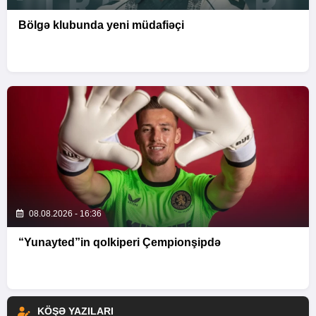
Bölgə klubunda yeni müdafiəçi
08.08.2026 - 16:36
“Yunayted”in qolkiperi Çempionşipdə
KÖŞƏ YAZILARI