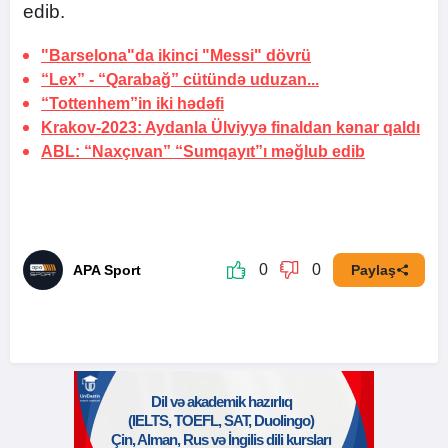
edib.
"Barselona"da ikinci
"Messi" dövrü
“Lex” - “Qarabağ” cütündə
uduzan...
“Tottenhem”in iki
hədəfi
Krakov-2023: Aydanla Ülviyyə finaldan
kənar qaldı
ABL: “Naxçıvan” “Sumqayıt”ı məğlub edib
0
0
APA Sport
Paylaş