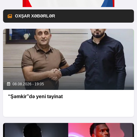
OXŞAR XƏBƏRLƏR
08.08.2026 - 19:05
“Şəmkir”də yeni təyinat