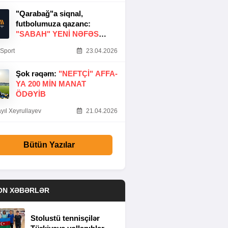
"Qarabağ"a siqnal,
futbolumuza qazanc:
"SABAH" YENI NƏFƏS
GƏTIRDI
Sport
23.04.2026
Şok rəqəm:
"NEFTÇI" AFFA-
YA 200 MIN MANAT
ÖDƏYIB
yıl Xeyrullayev
21.04.2026
Bütün Yazılar
ON XƏBƏRLƏR
Stolustü tennisçilər