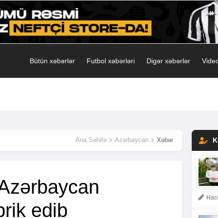
Bütün xəbərlər
Futbol xəbərləri
Digər xəbərlər
Video
Ana Səhifə
Azərbaycan
Xəbər
K
 Azərbaycan
Hacı
brik edib