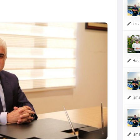
İsma
Hacı
İsma
İsma