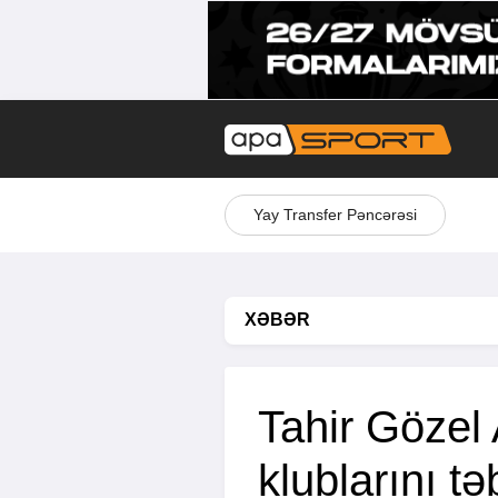
Yay Transfer Pəncərəsi
XƏBƏR
Tahir Gözel
klublarını tə