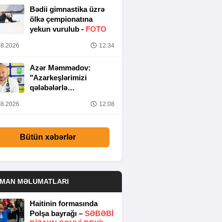
Bədii gimnastika üzrə
ölkə çempionatına
yekun vurulub -
FOTO
8.2026
12:34
Azər Məmmədov:
"Azarkeşlərimizi
qələbələrlə
sevindirəcəyik"
8.2026
12:08
Bütün xəbərlər
DMAN MƏLUMATLARI
Haitinin formasında
Polşa bayrağı –
SƏBƏBI