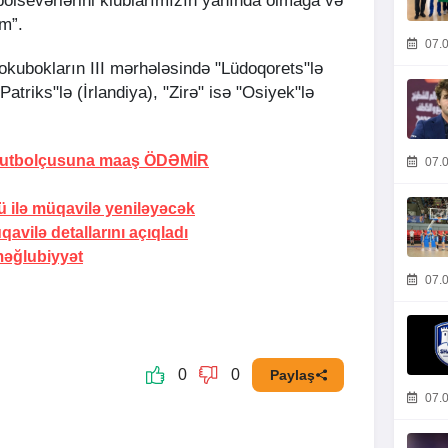
olsevərlərini klublarımızın yanında olmağa və
m”.
07.0
kubokların III mərhələsində "Lüdoqorets"lə
atriks"lə (İrlandiya), "Zirə" isə "Osiyek"lə
futbolçusuna maaş
ÖDƏMİR
07.0
ü ilə müqavilə yeniləyəcək
üqavilə
detallarını açıqladı
məğlubiyyət
07.0
0
0
Paylaş
07.0