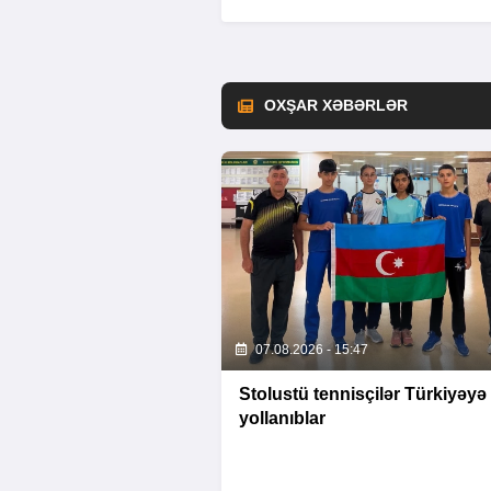
OXŞAR XƏBƏRLƏR
07.08.2026 - 15:47
Stolustü tennisçilər Türkiyəyə
yollanıblar