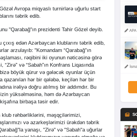
Gözəl Avropa miqyaslı turnirlərə uğurlu start
arını təbrik edib.
bunu "Qarabağ"ın prezidenti Tahir Gözel deyib.
APA 
 çıxış edən Azərbaycan klublarını təbrik edib,
urlar arzulayıb: "Komandam “Qarabağ”ın
aşlaması, rəqibini iki oyunun nəticəsinə görə
, “Zirə” və “Sabah”ın Konfrans Liqasında
İsma
bizə böyük qürur və gələcək oyunlar üçün
 qazanılan hər bir qələbə, keçilən hər bir
dına irəliyə doğru atılmış bir addımdır. Bu
mizin yüksəlməsinə, həm də Azərbaycan
işafına birbaşa təsir edir.
S
klub rəhbərliklərini, məşqçilərimizi,
aşlarımızı və azarkeşlərimizi ürəkdən təbrik
arabağ"la yanaşı, "Zirə" və "Sabah"a uğurlar