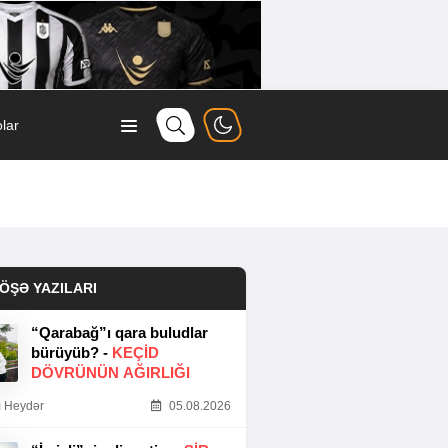
lar
ÖŞƏ YAZILARI
“Qarabağ”ı qara buludlar
bürüyüb? -
KEÇID
DÖVRÜNÜN AĞIRLIĞI
 Heydər
05.08.2026