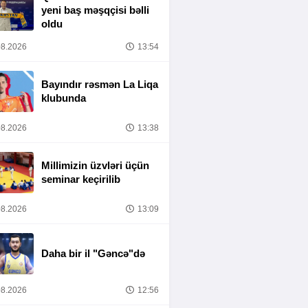
yeni baş məşqçisi bəlli
oldu
8.2026
13:54
Bayındır rəsmən La Liqa
klubunda
8.2026
13:38
Millimizin üzvləri üçün
seminar keçirilib
8.2026
13:09
Daha bir il "Gəncə"də
8.2026
12:56