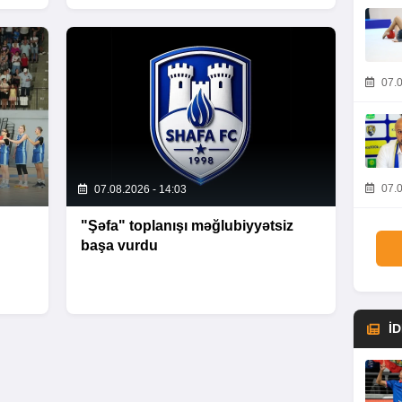
07.0
07.0
07.08.2026 - 14:03
"Şəfa" toplanışı məğlubiyyətsiz
başa vurdu
İ