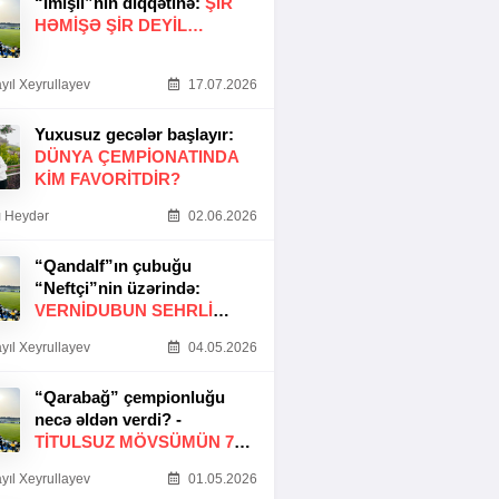
“İmişli”nin diqqətinə:
ŞIR
HƏMIŞƏ ŞIR DEYIL…
yıl Xeyrullayev
17.07.2026
Yuxusuz gecələr başlayır:
DÜNYA ÇEMPIONATINDA
KIM FAVORITDIR?
 Heydər
02.06.2026
“Qandalf”ın çubuğu
“Neftçi”nin üzərində:
VERNİDUBUN SEHRLİ
TOXUNUŞU
yıl Xeyrullayev
04.05.2026
“Qarabağ” çempionluğu
necə əldən verdi? -
TITULSUZ MÖVSÜMÜN 7
SƏBƏBI
yıl Xeyrullayev
01.05.2026