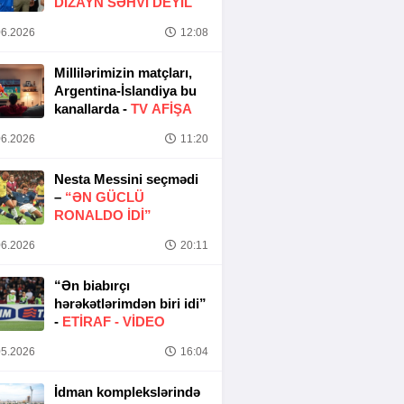
DIZAYN SƏHVI DEYIL
6.2026
12:08
Millilərimizin matçları,
Argentina-İslandiya bu
kanallarda -
TV AFİŞA
6.2026
11:20
Nesta Messini seçmədi
–
“ƏN GÜCLÜ
RONALDO IDI”
6.2026
20:11
“Ən biabırçı
hərəkətlərimdən biri idi”
-
ETIRAF -
VİDEO
5.2026
16:04
İdman komplekslərində