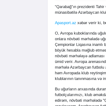
“Qarabağ”ın prezidenti Tahir 
münasibətilə Azərbaycan klubl
Apasport.az
xəbər verir ki, 
O, Avropa kuboklarında uğulu
onlara növbəti mərhələdə uğ
Çempionlar Liqasına inamlı b
böyük hesabla məğlub etməsi
növbəti mərhələyə adlaması 
ümid verir. Avropa arenasında
mərhələ Azərbaycan futbolu a
həm Avropada klub reytinqi
klublarının tanınmasına və ink
Bu uğurların arxasında duran 
futbolçularımızı, klub əməkd
edirəm, növbəti mərhələdə "Q