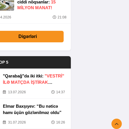
ciddi nöqsanlar:
15
MILYON MANAT!
4.2026
21:08
Digərləri
OP 5
"Qarabağ"da iki itki:
"VESTRİ"
İLƏ MATÇDA İŞTİRAK
ETMƏYƏCƏKLƏR
13.07.2026
14:37
Elmar Baxşıyev: “Bu nəticə
hamı üçün gözlənilməz oldu”
31.07.2026
16:26