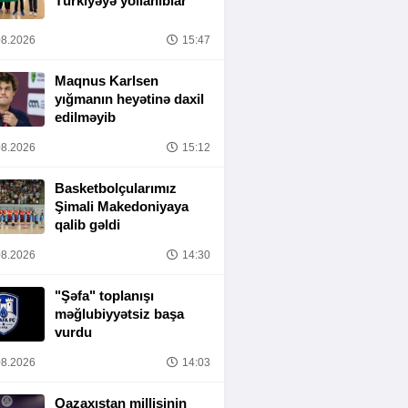
Türkiyəyə yollanıblar
8.2026
15:47
Maqnus Karlsen
yığmanın heyətinə daxil
edilməyib
8.2026
15:12
Basketbolçularımız
Şimali Makedoniyaya
qalib gəldi
8.2026
14:30
"Şəfa" toplanışı
məğlubiyyətsiz başa
vurdu
8.2026
14:03
Qazaxıstan millisinin