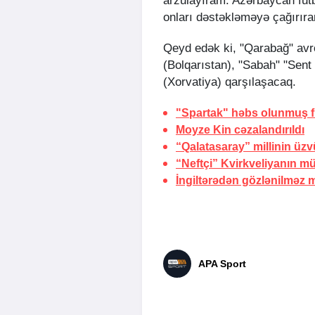
arzulayıram. Azərbaycan futb
onları dəstəkləməyə çağırıra
Qeyd edək ki, "Qarabağ" avro
(Bolqarıstan), "Sabah" "Sent P
(Xorvatiya) qarşılaşacaq.
"Spartak" həbs olunmuş 
Moyze Kin
cəzalandırıldı
“Qalatasaray” millinin üzv
“Neftçi” Kvirkveliyanın m
İngiltərədən gözlənilməz 
APA Sport