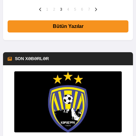
1
2
3
4
5
6
7
Bütün Yazılar
SON XƏBƏRLƏR