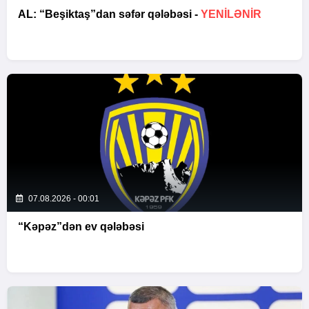
AL: “Beşiktaş”dan səfər qələbəsi -
YENİLƏNİR
07.08.2026 - 00:01
“Kəpəz”dən ev qələbəsi