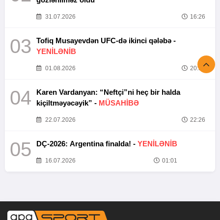
31.07.2026
16:26
03
Tofiq Musayevdən UFC-də ikinci qələbə -
YENİLƏNİB
01.08.2026
20:52
04
Karen Vardanyan: “Neftçi”ni heç bir halda
kiçiltməyəcəyik” -
MÜSAHİBƏ
22.07.2026
22:26
05
DÇ-2026: Argentina finalda! -
YENİLƏNİB
16.07.2026
01:01