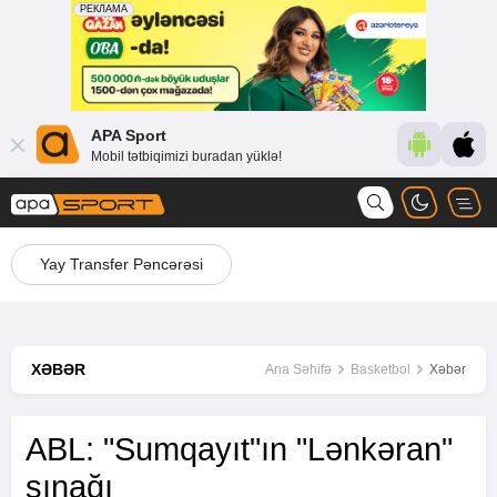
APA Sport
Mobil tətbiqimizi buradan yüklə!
Yay Transfer Pəncərəsi
XƏBƏR
Ana Səhifə
Basketbol
Xəbər
ABL: "Sumqayıt"ın "Lənkəran"
sınağı