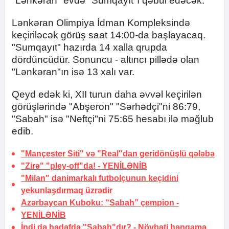
"Lənkəran" evdə "Sumqayıt"ı qəbul edəcək.
Lənkəran Olimpiya İdman Kompleksində
keçiriləcək görüş saat 14:00-da başlayacaq.
"Sumqayıt" hazırda 14 xalla qrupda
dördüncüdür. Sonuncu - altıncı pillədə olan
"Lənkəran"ın isə 13 xalı var.
Qeyd edək ki, XII turun daha əvvəl keçirilən
görüşlərində "Abşeron" "Sərhədçi"ni 86:79,
"Sabah" isə "Neftçi"ni 75:65 hesabı ilə məğlub
edib.
"Mançester Siti" və "Real"dan geridönüşlü
qələbə
"Zirə" "pley-off"da! -
YENİLƏNİB
"Milan" danimarkalı futbolçunun keçidini
yekunlaşdırmaq üzrədir
Azərbaycan Kuboku: “Sabah” çempion -
YENİLƏNİB
İndi də hədəfdə "Sabah"dır? -
Növbəti həngamə