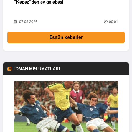
“Kəpəz”dən ev qələbəsi
Q
i
52
07.08.2026
00:01
Bütün xəbərlər
İDMAN MƏLUMATLARI