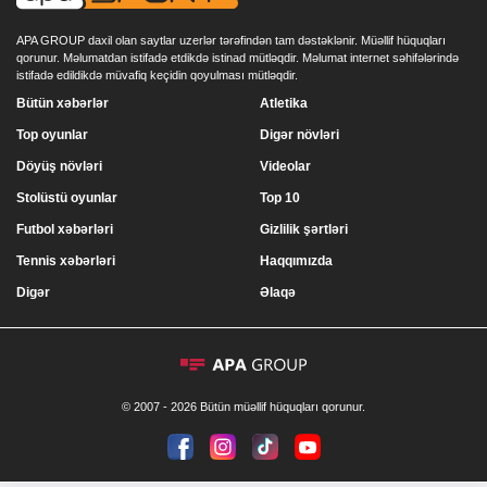
APA GROUP daxil olan saytlar uzerlər tərəfindən tam dəstəklənir. Müəllif hüquqları
qorunur. Məlumatdan istifadə etdikdə istinad mütləqdir. Məlumat internet səhifələrində
istifadə edildikdə müvafiq keçidin qoyulması mütləqdir.
Bütün xəbərlər
Atletika
Top oyunlar
Digər növləri
Döyüş növləri
Videolar
Stolüstü oyunlar
Top 10
Futbol xəbərləri
Gizlilik şərtləri
Tennis xəbərləri
Haqqımızda
Digər
Əlaqə
© 2007 - 2026 Bütün müəllif hüquqları qorunur.