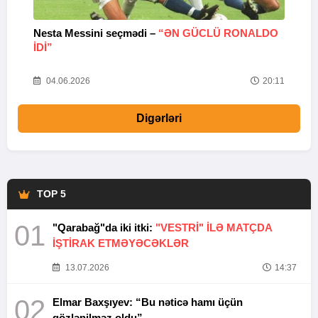
Nesta Messini seçmədi –
“ƏN GÜCLÜ RONALDO
“
IDI”
V
20
04.06.2026
20:11
Digərləri
TOP 5
01
"Qarabağ"da iki itki:
"VESTRİ" İLƏ MATÇDA
İŞTİRAK ETMƏYƏCƏKLƏR
13.07.2026
14:37
02
Elmar Baxşıyev: “Bu nəticə hamı üçün
gözlənilməz oldu”