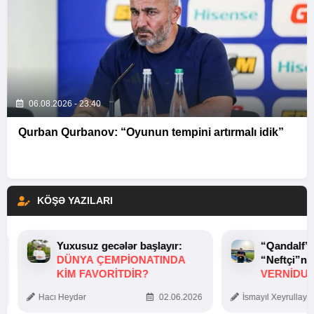
06.08.2026 - 23:40
Qurban Qurbanov: “Oyunun tempini artırmalı idik”
KÖŞƏ YAZILARI
Yuxusuz gecələr başlayır:
“Qandalf”
DÜNYA ÇEMPIONATINDA
“Neftçi”ni
KIM FAVORITDIR?
VERNİDUB
TOXUNUŞ
Hacı Heydər
02.06.2026
İsmayıl Xeyrullaye