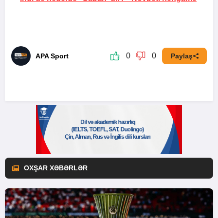
0
0
APA Sport
Paylaş
OXŞAR XƏBƏRLƏR