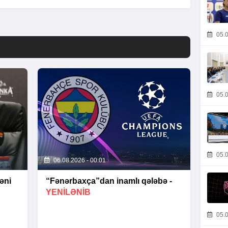
05.0
05.0
05.0
06.08.2026 - 00:01
əni
“Fənərbaxça”dan inamlı qələbə -
YENİLƏNİB
05.0