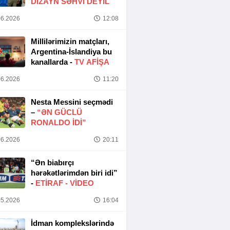
DIZAYN SƏHVI DEYIL
6.2026
12:08
Millilərimizin matçları,
Argentina-İslandiya bu
kanallarda -
TV AFİŞA
6.2026
11:20
Nesta Messini seçmədi
–
“ƏN GÜCLÜ
RONALDO IDI”
6.2026
20:11
“Ən biabırçı
hərəkətlərimdən biri idi”
-
ETIRAF -
VİDEO
5.2026
16:04
İdman komplekslərində