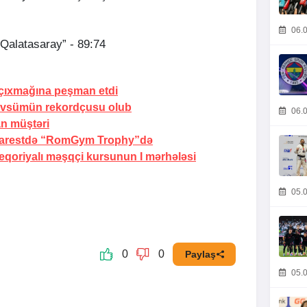
06.0
Qalatasaray” - 89:74
çıxmağına peşman etdi
mövsümün rekordçusu olub
06.0
an
müştəri
xarestdə “RomGym Trophy”də
qoriyalı məşqçi kursunun I mərhələsi
05.0
0
0
Paylaş
05.0