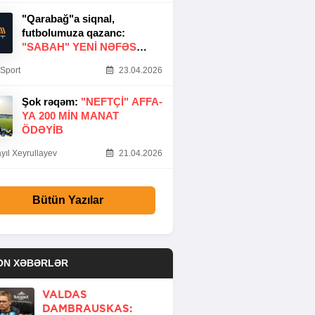
"Qarabağ"a siqnal,
futbolumuza qazanc:
"SABAH" YENI NƏFƏS
GƏTIRDI
Sport
23.04.2026
Şok rəqəm:
"NEFTÇI" AFFA-
YA 200 MIN MANAT
ÖDƏYIB
yıl Xeyrullayev
21.04.2026
Bütün Yazılar
ON XƏBƏRLƏR
VALDAS
DAMBRAUSKAS: