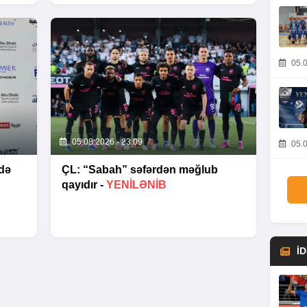
05.0
05.08.2026 - 23:09
05.0
də
ÇL: “Sabah” səfərdən məğlub
qayıdır -
YENİLƏNİB
İ