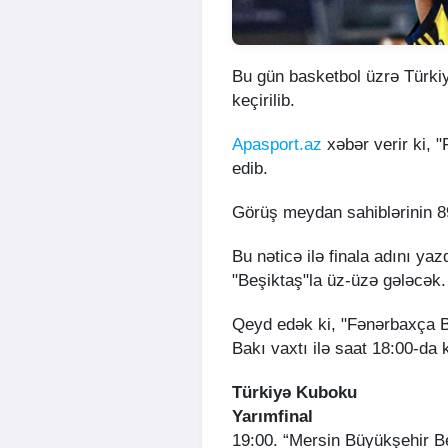
Bu gün basketbol üzrə Türkiy
keçirilib.
Apasport.az
xəbər verir ki, 
edib.
Görüş meydan sahiblərinin 89:
Bu nəticə ilə finala adını yaz
"Beşiktaş"la üz-üzə gələcək.
Qeyd edək ki, "Fənərbaxça Be
Bakı vaxtı ilə saat 18:00-da 
Türkiyə Kuboku
Yarımfinal
19:00. “Mersin Büyükşehir Be