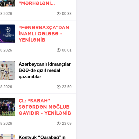
“MƏRHƏLƏNI
KEÇMƏK ŞANSIMIZ
8.2026
00:33
VAR”
“FƏNƏRBAXÇA”DAN
INAMLI QƏLƏBƏ -
YENİLƏNİB
8.2026
00:01
Azərbaycanlı idmançılar
BƏƏ-də qızıl medal
qazanıblar
8.2026
23:50
ÇL: “SABAH”
SƏFƏRDƏN MƏĞLUB
QAYIDIR -
YENİLƏNİB
8.2026
23:09
Kostyuk “Qarabağ”ın