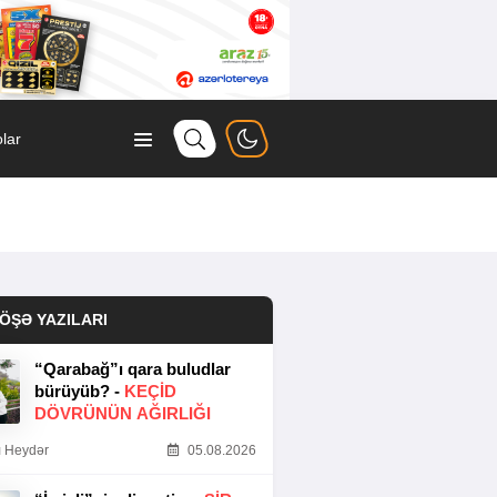
lar
ÖŞƏ YAZILARI
“Qarabağ”ı qara buludlar
bürüyüb? -
KEÇID
DÖVRÜNÜN AĞIRLIĞI
 Heydər
05.08.2026