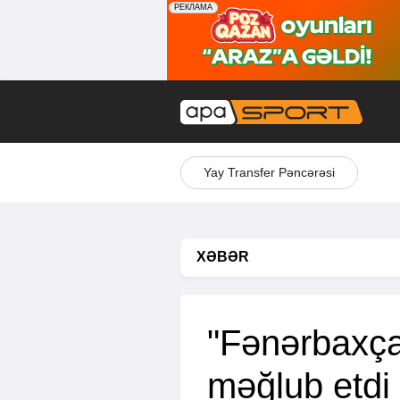
Yay Transfer Pəncərəsi
XƏBƏR
"Fənərbaxça
məğlub etdi