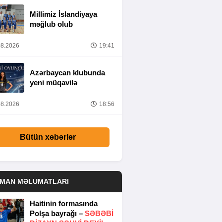
Millimiz İslandiyaya
məğlub olub
8.2026
19:41
Azərbaycan klubunda
yeni müqavilə
8.2026
18:56
Bütün xəbərlər
DMAN MƏLUMATLARI
Haitinin formasında
Polşa bayrağı –
SƏBƏBI