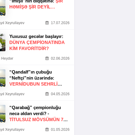
“İmişli”nin diqqətinə:
ŞIR
HƏMIŞƏ ŞIR DEYIL…
yıl Xeyrullayev
17.07.2026
Yuxusuz gecələr başlayır:
DÜNYA ÇEMPIONATINDA
KIM FAVORITDIR?
 Heydər
02.06.2026
“Qandalf”ın çubuğu
“Neftçi”nin üzərində:
VERNİDUBUN SEHRLİ
TOXUNUŞU
yıl Xeyrullayev
04.05.2026
“Qarabağ” çempionluğu
necə əldən verdi? -
TITULSUZ MÖVSÜMÜN 7
SƏBƏBI
yıl Xeyrullayev
01.05.2026