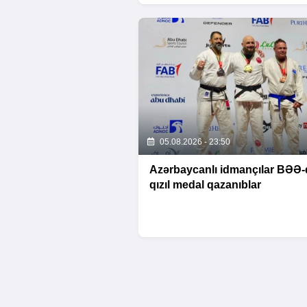
05.08.2026 - 23:50
Azərbaycanlı idmançılar BƏƏ-
qızıl medal qazanıblar