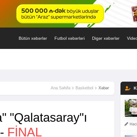
Bütün xəbərlər
Futbol xəbərləri
Digər xəbərlər
Video
Ana Səhifə
Basketbol
Xəbər
K
" "Qalatasaray"ı
Hacı
 -
FINAL