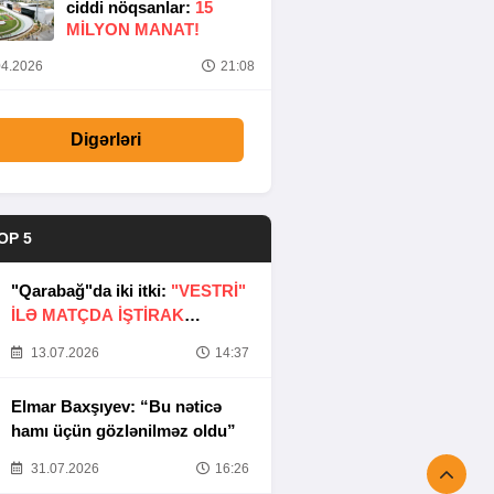
ciddi nöqsanlar:
15
MILYON MANAT!
4.2026
21:08
Digərləri
OP 5
"Qarabağ"da iki itki:
"VESTRİ"
İLƏ MATÇDA İŞTİRAK
ETMƏYƏCƏKLƏR
13.07.2026
14:37
Elmar Baxşıyev: “Bu nəticə
hamı üçün gözlənilməz oldu”
31.07.2026
16:26