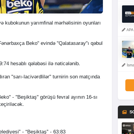
ə kubokunun yarımfinal mərhəlisinin oyunları
APA 
"Fənərbaxça Beko" evində "Qalatasaray"ı qəbul
74 hesablı qələbəsi ilə nəticələnib.
İsma
dıran "sarı-lacivərdlilər" turnirin son matçında
ko" - "Beşiktaş" görüşü fevral ayının 16-sı
keçiriləcək.
S
lediyesi” - “Beşiktaş” - 63:83