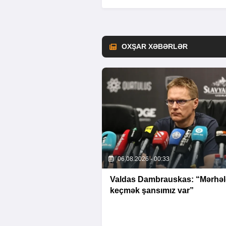
OXŞAR XƏBƏRLƏR
06.08.2026 - 00:33
Valdas Dambrauskas: “Mərhəl
keçmək şansımız var”