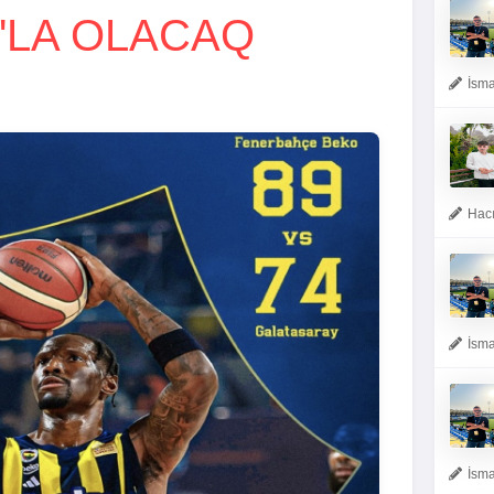
"LA OLACAQ
İsma
Hacı
İsma
İsma