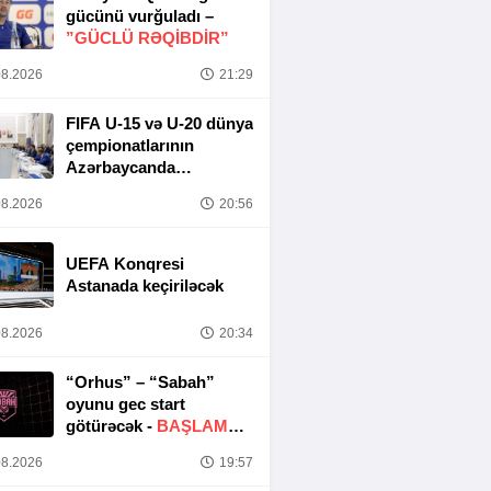
gücünü vurğuladı –
”GÜCLÜ RƏQİBDİR”
8.2026
21:29
FIFA U-15 və U-20 dünya
çempionatlarının
Azərbaycanda
keçirilməsi ilə bağlı
8.2026
20:56
Təşkilat Komitəsinin
iclası baş tutub
UEFA Konqresi
Astanada keçiriləcək
8.2026
20:34
“Orhus” – “Sabah”
oyunu gec start
götürəcək -
BAŞLAMA
SAATI DƏYIŞDIRILDI
8.2026
19:57