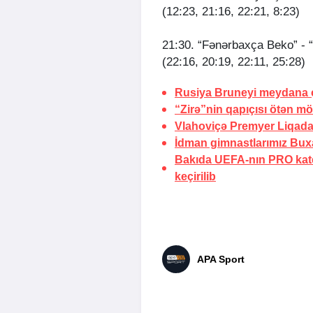
(12:23, 21:16, 22:21, 8:23)
21:30. “Fənərbaxça Beko” - “
(22:16, 20:19, 22:11, 25:28)
Rusiya Bruneyi meydana 
“Zirə”nin qapıçısı ötən 
Vlahoviçə Premyer Liqad
İdman gimnastlarımız Bu
Bakıda UEFA-nın PRO kate
keçirilib
APA Sport