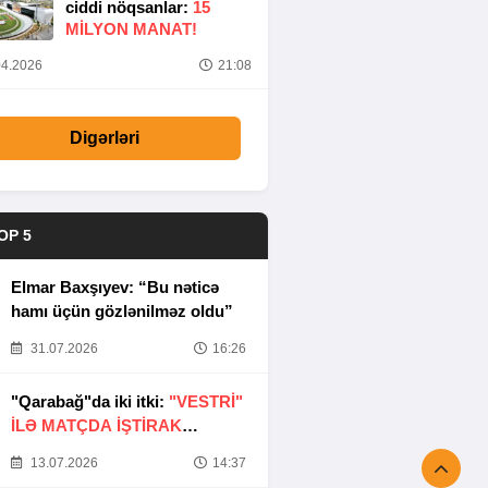
ciddi nöqsanlar:
15
MILYON MANAT!
4.2026
21:08
Digərləri
OP 5
Elmar Baxşıyev: “Bu nəticə
hamı üçün gözlənilməz oldu”
31.07.2026
16:26
"Qarabağ"da iki itki:
"VESTRİ"
İLƏ MATÇDA İŞTİRAK
ETMƏYƏCƏKLƏR
13.07.2026
14:37