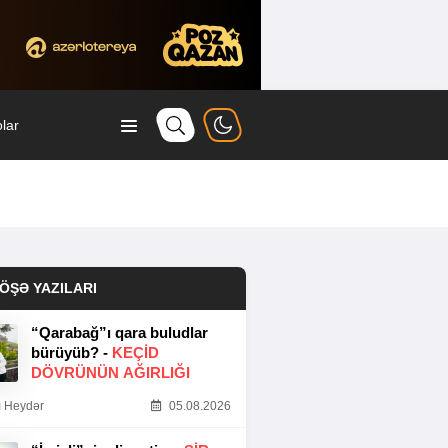
lar
ÖŞƏ YAZILARI
“Qarabağ”ı qara buludlar
bürüyüb? -
KEÇID
DÖVRÜNÜN AĞIRLIĞI
 Heydər
05.08.2026