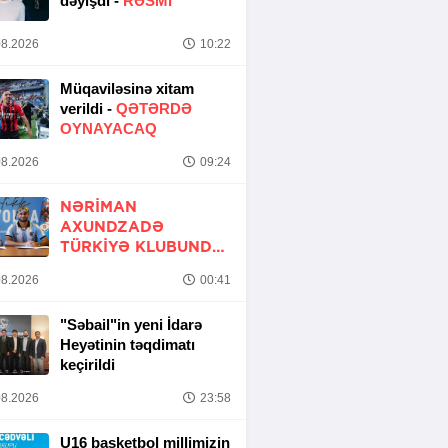
dəyişdi -
RƏSMİ
8.2026
10:22
Müqaviləsinə xitam
verildi -
QƏTƏRDƏ
OYNAYACAQ
8.2026
09:24
NƏRIMAN
AXUNDZADƏ
TÜRKIYƏ KLUBUNDA
-
RƏSMİ
8.2026
00:41
"Səbail"in yeni İdarə
Heyətinin təqdimatı
keçirildi
8.2026
23:58
U16 basketbol millimizin