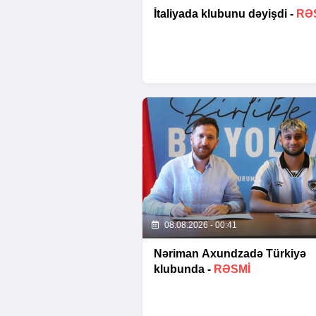
İtaliyada klubunu dəyişdi -
RƏ
08.08.2026 - 00:41
Nəriman Axundzadə Türkiyə
klubunda -
RƏSMİ