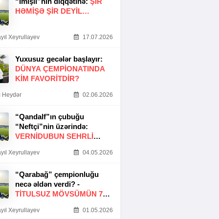
“İmişli”nin diqqətinə:
ŞIR
HƏMIŞƏ ŞIR DEYIL…
yıl Xeyrullayev
17.07.2026
Yuxusuz gecələr başlayır:
DÜNYA ÇEMPIONATINDA
KIM FAVORITDIR?
 Heydər
02.06.2026
“Qandalf”ın çubuğu
“Neftçi”nin üzərində:
VERNİDUBUN SEHRLİ
TOXUNUŞU
yıl Xeyrullayev
04.05.2026
“Qarabağ” çempionluğu
necə əldən verdi? -
TITULSUZ MÖVSÜMÜN 7
SƏBƏBI
yıl Xeyrullayev
01.05.2026