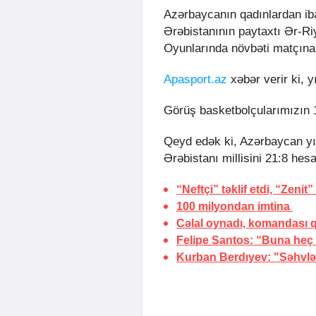
Azərbaycanın qadınlardan iba
Ərəbistanının paytaxtı Ər-Ri
Oyunlarında növbəti matçına 
Apasport.az
xəbər verir ki, 
Görüş basketbolçularımızın 1
Qeyd edək ki, Azərbaycan y
Ərəbistanı millisini 21:8 hes
“Neftçi” təklif etdi, “Zeni
100 milyondan
imtina
Cəlal oynadı, komandası 
Felipe Santos: “Buna heç
Kurban Berdıyev: "Səhvlər