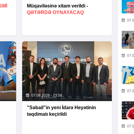
SMİ
Müqaviləsinə xitam verildi -
QƏTƏRDƏ OYNAYACAQ
07.0
07.0
07.0
07.08.2026 - 23:58
"Səbail"in yeni İdarə Heyətinin
təqdimatı keçirildi
07.0