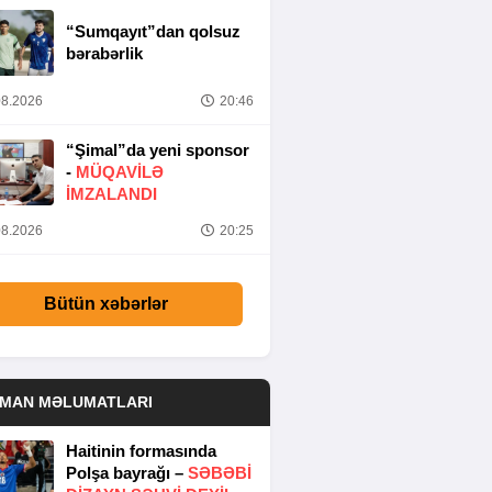
“Sumqayıt”dan qolsuz
bərabərlik
8.2026
20:46
“Şimal”da yeni sponsor
-
MÜQAVİLƏ
İMZALANDI
8.2026
20:25
Bütün xəbərlər
DMAN MƏLUMATLARI
Haitinin formasında
Polşa bayrağı –
SƏBƏBI