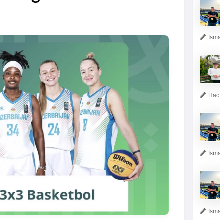
İsma
Hacı
İsma
İsma