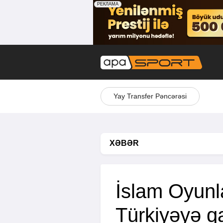
Yay Transfer Pəncərəsi
XƏBƏR
İslam Oyunla
Türkiyəyə qa