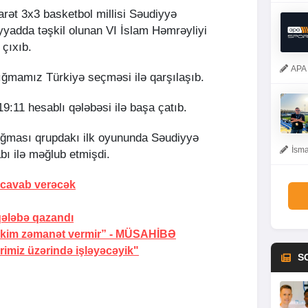
rət 3x3 basketbol millisi Səudiyyə
yyadda təşkil olunan VI İslam Həmrəyliyi
çıxıb.
APA 
yığmamız Türkiyə seçməsi ilə qarşılaşıb.
9:11 hesablı qələbəsi ilə başa çatıb.
ığması qrupdakı ilk oyununda Səudiyyə
İsma
abı ilə məğlub etmişdi.
t” cavab
verəcək
qələbə qazandı
 kim zəmanət vermir” -
MÜSAHİBƏ
imiz üzərində işləyəcəyik"
S