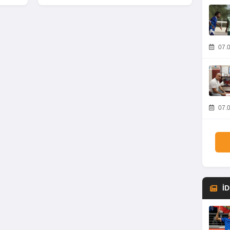
07.0
07.0
İ