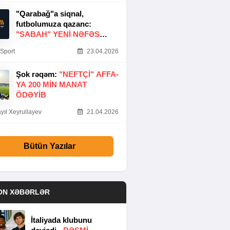
"Qarabağ"a siqnal,
futbolumuza qazanc:
"SABAH" YENI NƏFƏS
GƏTIRDI
Sport
23.04.2026
Şok rəqəm:
"NEFTÇI" AFFA-
YA 200 MIN MANAT
ÖDƏYIB
yıl Xeyrullayev
21.04.2026
Bütün Yazılar
ON XƏBƏRLƏR
İtaliyada klubunu