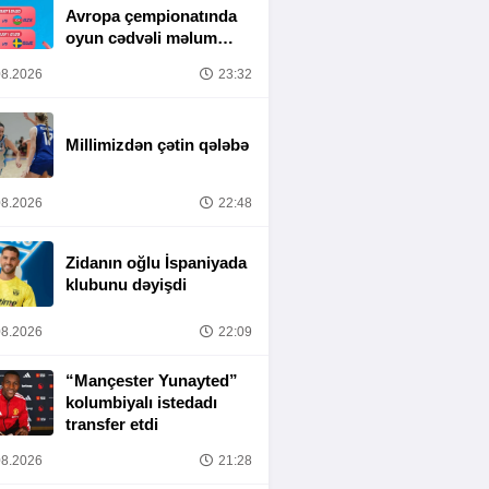
Avropa çempionatında
oyun cədvəli məlum
olub
8.2026
23:32
Millimizdən çətin qələbə
8.2026
22:48
Zidanın oğlu İspaniyada
klubunu dəyişdi
8.2026
22:09
“Mançester Yunayted”
kolumbiyalı istedadı
transfer etdi
8.2026
21:28