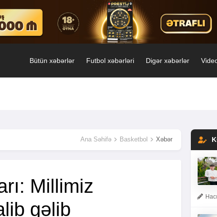
Bütün xəbərlər
Futbol xəbərləri
Digər xəbərlər
Video
Ana Səhifə
Basketbol
Xəbər
K
rı: Millimiz
Hacı
lib gəlib