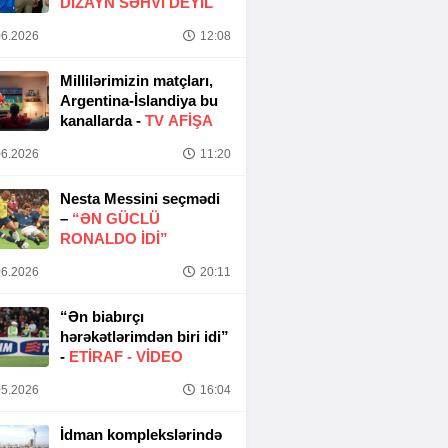
DIZAYN SƏHVI DEYIL
6.2026
12:08
Millilərimizin matçları,
Argentina-İslandiya bu
kanallarda -
TV AFİŞA
6.2026
11:20
Nesta Messini seçmədi
–
“ƏN GÜCLÜ
RONALDO IDI”
6.2026
20:11
“Ən biabırçı
hərəkətlərimdən biri idi”
-
ETIRAF -
VİDEO
5.2026
16:04
İdman komplekslərində