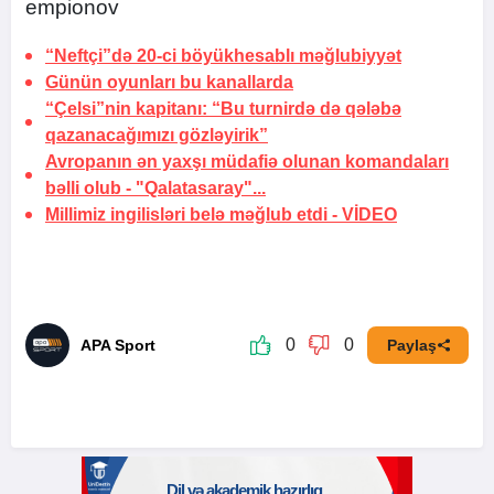
empionov
“Neftçi”də 20-ci böyükhesablı məğlubiyyət
Günün oyunları bu kanallarda
“Çelsi”nin kapitanı: “Bu turnirdə də qələbə
qazanacağımızı gözləyirik”
Avropanın ən yaxşı müdafiə olunan komandaları
bəlli olub -
"Qalatasaray"...
Millimiz ingilisləri belə məğlub etdi -
VİDEO
0
0
APA Sport
Paylaş