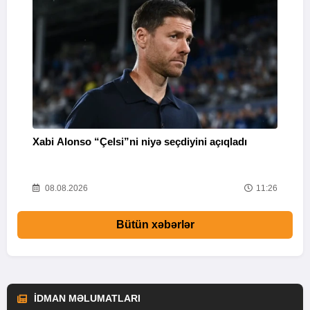
Xabi Alonso “Çelsi”ni niyə seçdiyini açıqladı
P
38
08.08.2026
11:26
Bütün xəbərlər
İDMAN MƏLUMATLARI