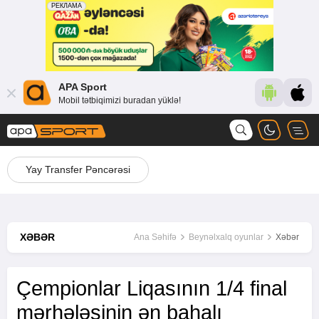
APA Sport
Mobil tətbiqimizi buradan yüklə!
Yay Transfer Pəncərəsi
XƏBƏR
Ana Səhifə
Beynəlxalq oyunlar
Xəbər
Çempionlar Liqasının 1/4 final
mərhələsinin ən bahalı