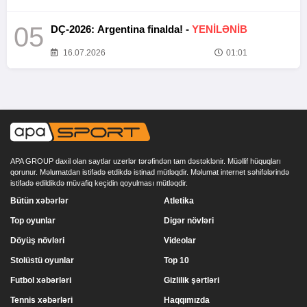
05
DÇ-2026: Argentina finalda! -
YENİLƏNİB
16.07.2026
01:01
APA GROUP daxil olan saytlar uzerlər tərəfindən tam dəstəklənir. Müəllif hüquqları
qorunur. Məlumatdan istifadə etdikdə istinad mütləqdir. Məlumat internet səhifələrində
istifadə edildikdə müvafiq keçidin qoyulması mütləqdir.
Bütün xəbərlər
Atletika
Top oyunlar
Digər növləri
Döyüş növləri
Videolar
Stolüstü oyunlar
Top 10
Futbol xəbərləri
Gizlilik şərtləri
Tennis xəbərləri
Haqqımızda