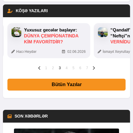
KÖŞƏ YAZILARI
Yuxusuz gecələr başlayır:
“Qandalf”
DÜNYA ÇEMPIONATINDA
“Neftçi”ni
KIM FAVORITDIR?
VERNİDUB
TOXUNUŞ
Hacı Heydər
02.06.2026
İsmayıl Xeyrullaye
1
2
3
4
5
6
7
Bütün Yazılar
SON XƏBƏRLƏR