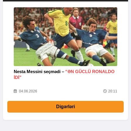
Nesta Messini seçmədi –
“ƏN GÜCLÜ RONALDO
“
IDI”
V
20
04.06.2026
20:11
Digərləri