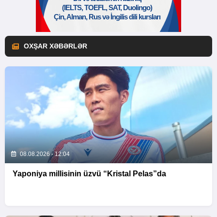
OXŞAR XƏBƏRLƏR
08.08.2026 - 12:04
Yaponiya millisinin üzvü “Kristal Pelas”da