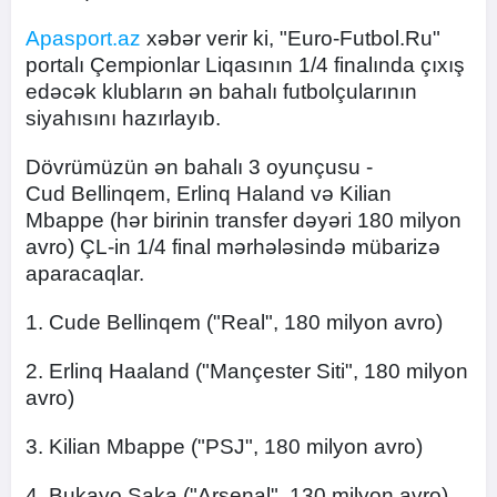
Apasport.az
xəbər verir ki, "Euro-Futbol.Ru"
portalı Çempionlar Liqasının 1/4 finalında çıxış
edəcək klubların ən bahalı futbolçularının
siyahısını hazırlayıb.
Dövrümüzün ən bahalı 3 oyunçusu -
Cud Bellinqem, Erlinq Haland və Kilian
Mbappe (hər birinin transfer dəyəri 180 milyon
avro) ÇL-in 1/4 final mərhələsində mübarizə
aparacaqlar.
1. Cude Bellinqem ("Real", 180 milyon avro)
2. Erlinq Haaland ("Mançester Siti", 180 milyon
avro)
3. Kilian Mbappe ("PSJ", 180 milyon avro)
4. Bukayo Saka ("Arsenal", 130 milyon avro)