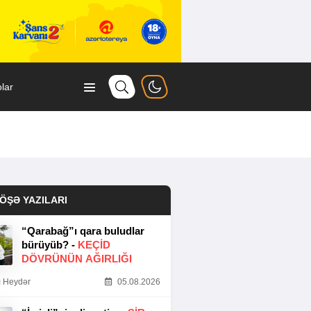
lar
ÖŞƏ YAZILARI
“Qarabağ”ı qara buludlar
bürüyüb? -
KEÇID
DÖVRÜNÜN AĞIRLIĞI
 Heydər
05.08.2026