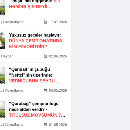
“İmişli”nin diqqətinə:
ŞIR
HƏMIŞƏ ŞIR DEYIL…
yıl Xeyrullayev
17.07.2026
Yuxusuz gecələr başlayır:
DÜNYA ÇEMPIONATINDA
KIM FAVORITDIR?
 Heydər
02.06.2026
“Qandalf”ın çubuğu
“Neftçi”nin üzərində:
VERNİDUBUN SEHRLİ
TOXUNUŞU
yıl Xeyrullayev
04.05.2026
“Qarabağ” çempionluğu
necə əldən verdi? -
TITULSUZ MÖVSÜMÜN 7
SƏBƏBI
yıl Xeyrullayev
01.05.2026