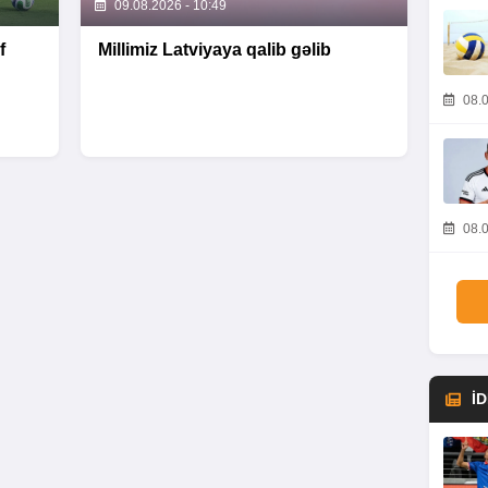
09.08.2026 - 10:49
f
Millimiz Latviyaya qalib gəlib
08.0
08.0
İ