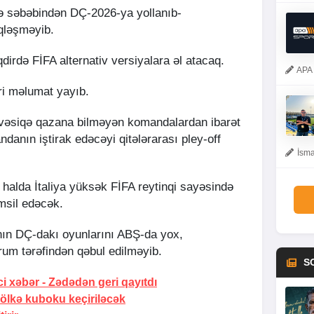
şə səbəbindən DÇ-2026-ya yollanıb-
iqləşməyib.
qdirdə FİFA alternativ versiyalara əl atacaq.
APA 
ri məlumat yayıb.
 vəsiqə qazana bilməyən komandalardan ibarət
danın iştirak edəcəyi qitələrarası pley-off
İsma
ı halda İtaliya yüksək FİFA reytinqi sayəsində
msil edəcək.
anın DÇ-dakı oyunlarını ABŞ-da yox,
um tərəfindən qəbul edilməyib.
S
i xəbər -
Zədədən geri qayıtdı
ə ölkə kuboku keçiriləcək