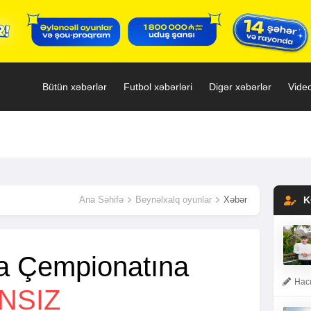
Bütün xəbərlər
Futbol xəbərləri
Digər xəbərlər
Video
Ana Səhifə
Beynəlxalq oyunlar
Xəbər
K
ya Çempionatına
Hacı
NSIZ