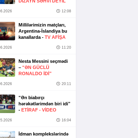
DIZAYN SƏHVI DEYIL
6.2026
12:08
Millilərimizin matçları,
Argentina-İslandiya bu
kanallarda -
TV AFİŞA
6.2026
11:20
Nesta Messini seçmədi
–
“ƏN GÜCLÜ
RONALDO IDI”
6.2026
20:11
“Ən biabırçı
hərəkətlərimdən biri idi”
-
ETIRAF -
VİDEO
5.2026
16:04
İdman komplekslərində