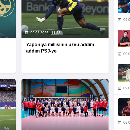
09.0
09.08.2026 - 11:53
Yaponiya millisinin üzvü addım-
addım PSJ-yə
09.0
09.0
08.0