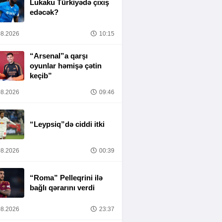
Lukaku Türkiyədə çıxış
edəcək?
8.2026
10:15
“Arsenal”a qarşı
oyunlar həmişə çətin
keçib”
8.2026
09:46
“Leypsiq”də ciddi itki
8.2026
00:39
“Roma” Pelleqrini ilə
bağlı qərarını verdi
8.2026
23:37