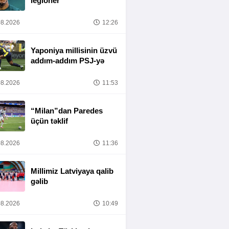
legioner
8.2026
12:26
Yaponiya millisinin üzvü
addım-addım PSJ-yə
8.2026
11:53
“Milan”dan Paredes
üçün təklif
8.2026
11:36
Millimiz Latviyaya qalib
gəlib
8.2026
10:49