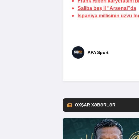
Frank Riberi
karyerasını bit
Saliba beş il
“Arsenal”da
İspaniya millisinin üzvü İn
APA Sport
OXŞAR XƏBƏRLƏR