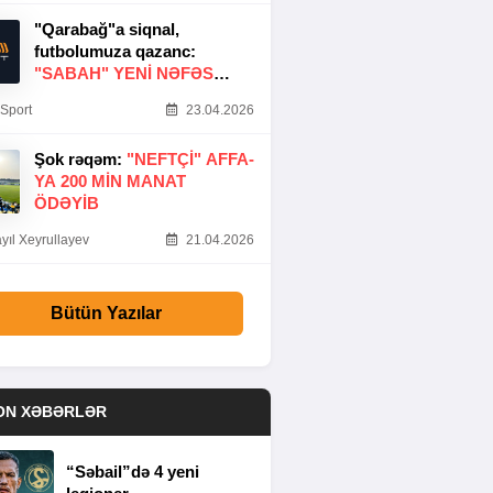
"Qarabağ"a siqnal,
futbolumuza qazanc:
"SABAH" YENI NƏFƏS
GƏTIRDI
Sport
23.04.2026
Şok rəqəm:
"NEFTÇI" AFFA-
YA 200 MIN MANAT
ÖDƏYIB
yıl Xeyrullayev
21.04.2026
Bütün Yazılar
ON XƏBƏRLƏR
“Səbail”də 4 yeni