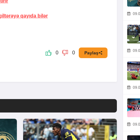
irir
09.0
giltərəyə qayıda bilər
09.0
0
0
Paylaş
09.0
09.0