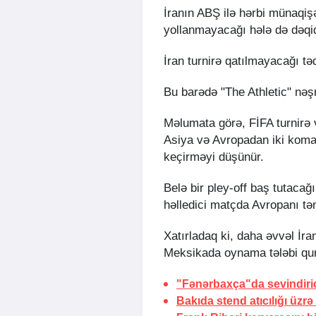
İranın ABŞ ilə hərbi münaqi
yollanmayacağı hələ də dəq
İran turnirə qatılmayacağı tə
Bu barədə "The Athletic" nəş
Məlumata görə, FİFA turnirə
Asiya və Avropadan iki koman
keçirməyi düşünür.
Belə bir pley-off baş tutacağ
həlledici matçda Avropanı tə
Xatırladaq ki, daha əvvəl İr
Meksikada oynama tələbi qur
"Fənərbaxça"da sevindiric
Bakıda stend atıcılığı üzr