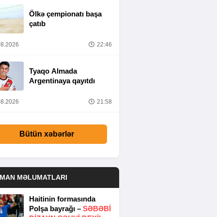
Ölkə çempionatı başa
çatıb
8.2026
22:46
Tyaqo Almada
Argentinaya qayıtdı
8.2026
21:58
Bütün xəbərlər
DMAN MƏLUMATLARI
Haitinin formasında
Polşa bayrağı –
SƏBƏBI