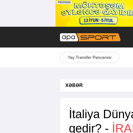
Yay Transfer Pəncərəsi
XƏBƏR
İtaliya Dün
gedir? -
İRA