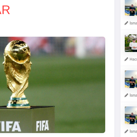
AR
İsma
Hacı
İsma
İsma