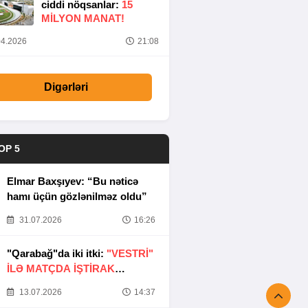
ciddi nöqsanlar:
15
MILYON MANAT!
4.2026
21:08
Digərləri
OP 5
Elmar Baxşıyev: “Bu nəticə
hamı üçün gözlənilməz oldu”
31.07.2026
16:26
"Qarabağ"da iki itki:
"VESTRİ"
İLƏ MATÇDA İŞTİRAK
ETMƏYƏCƏKLƏR
13.07.2026
14:37