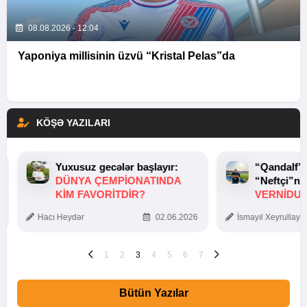
08.08.2026 - 12:04
Yaponiya millisinin üzvü “Kristal Pelas”da
KÖŞƏ YAZILARI
Yuxusuz gecələr başlayır:
“Qandalf”
DÜNYA ÇEMPIONATINDA
“Neftçi”ni
KIM FAVORITDIR?
VERNİDUB
TOXUNUŞ
Hacı Heydər
02.06.2026
İsmayıl Xeyrullaye
1
2
3
4
5
6
7
Bütün Yazılar