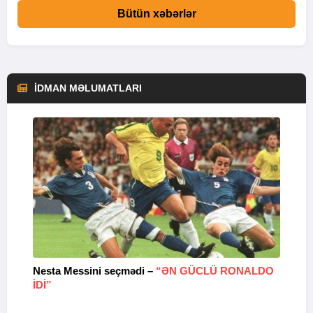
Bütün xəbərlər
İDMAN MƏLUMATLARI
Nesta Messini seçmədi –
“ƏN GÜCLÜ RONALDO
“
IDI”
V