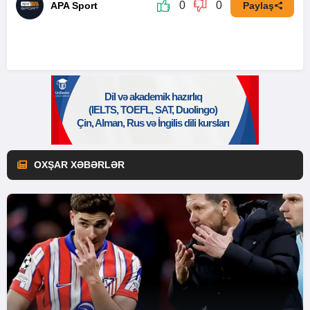
0
0
APA Sport
Paylaş
OXŞAR XƏBƏRLƏR