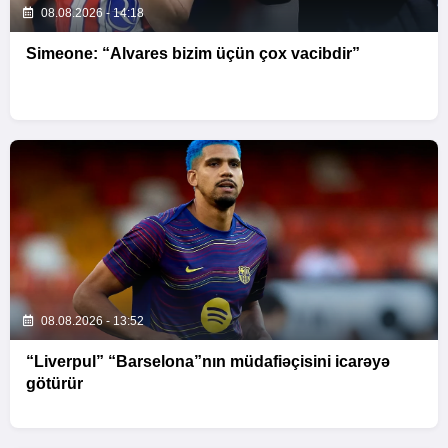
08.08.2026 - 14:18
Simeone: “Alvares bizim üçün çox vacibdir”
08.08.2026 - 13:52
“Liverpul” “Barselona”nın müdafiəçisini icarəyə
götürür