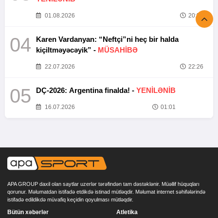
01.08.2026
20:52
04
Karen Vardanyan: “Neftçi”ni heç bir halda
kiçiltməyəcəyik” -
MÜSAHİBƏ
22.07.2026
22:26
05
DÇ-2026: Argentina finalda! -
YENİLƏNİB
16.07.2026
01:01
APA GROUP daxil olan saytlar uzerlər tərəfindən tam dəstəklənir. Müəllif hüquqları
qorunur. Məlumatdan istifadə etdikdə istinad mütləqdir. Məlumat internet səhifələrində
istifadə edildikdə müvafiq keçidin qoyulması mütləqdir.
Bütün xəbərlər
Atletika