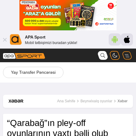
APA Sport
Mobil tətbiqimizi buradan yüklə!
Yay Transfer Pəncərəsi
XƏBƏR
Ana Səhifə
Beynəlxalq oyunlar
Xəbər
“Qarabağ”ın pley-off
oyunlarının vaxtı bəlli olub