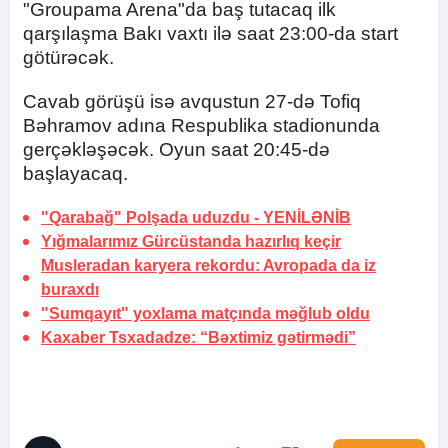
"Groupama Arena"da baş tutacaq ilk
qarşılaşma Bakı vaxtı ilə saat 23:00-da start
götürəcək.
Cavab görüşü isə avqustun 27-də Tofiq
Bəhramov adına Respublika stadionunda
gerçəkləşəcək. Oyun saat 20:45-də
başlayacaq.
"Qarabağ" Polşada uduzdu -
YENİLƏNİB
Yığmalarımız Gürcüstanda hazırlıq keçir
Musleradan karyera rekordu:
Avropada da iz
buraxdı
"Sumqayıt" yoxlama matçında məğlub oldu
Kaxaber Tsxadadze: “Bəxtimiz gətirmədi”