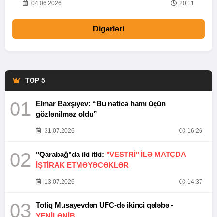
20
04.06.2026
20:11
Digərləri
TOP 5
01
Elmar Baxşıyev: “Bu nəticə hamı üçün
gözlənilməz oldu”
31.07.2026
16:26
02
"Qarabağ"da iki itki:
"VESTRİ" İLƏ MATÇDA
İŞTİRAK ETMƏYƏCƏKLƏR
13.07.2026
14:37
03
Tofiq Musayevdən UFC-də ikinci qələbə -
YENİLƏNİB