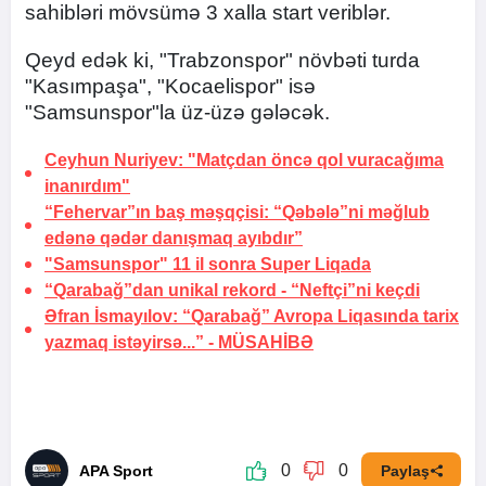
sahibləri mövsümə 3 xalla start veriblər.
Qeyd edək ki, "Trabzonspor" növbəti turda
"Kasımpaşa", "Kocaelispor" isə
"Samsunspor"la üz-üzə gələcək.
Ceyhun Nuriyev: "Matçdan öncə qol vuracağıma
inanırdım"
“Fehervar”ın baş məşqçisi: “Qəbələ”ni məğlub
edənə qədər
danışmaq ayıbdır”
"Samsunspor" 11 il sonra
Super Liqada
“Qarabağ”dan unikal rekord -
“Neftçi”ni keçdi
Əfran İsmayılov: “Qarabağ” Avropa Liqasında tarix
yazmaq istəyirsə...” -
MÜSAHİBƏ
0
0
APA Sport
Paylaş