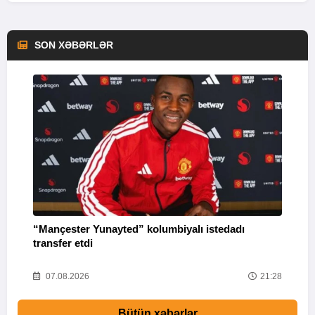
SON XƏBƏRLƏR
“Mançester Yunayted” kolumbiyalı istedadı
“
transfer etdi
09
07.08.2026
21:28
Bütün xəbərlər