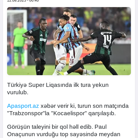
12.08.2025 - 00:40
Türkiyə Super Liqasında ilk tura yekun
vurulub.
Apasport.az
xəbər verir ki, turun son matçında
"Trabzonspor"la "Kocaelispor" qarşılaşıb.
Görüşün taleyini bir qol həll edib. Paul
Onaçunun vurduğu top sayəsində meydan