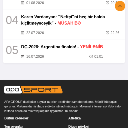
01.08.2026
20:52
04
Karen Vardanyan: “Neftçi”ni heç bir halda
kiçiltməyəcəyik” -
MÜSAHİBƏ
22.07.2026
22:26
05
DÇ-2026: Argentina finalda! -
YENİLƏNİB
16.07.2026
01:01
APA GROUP daxil olan saytlar uzerlər tərəfindən tam dəstəklənir. Müəllif hüquqları
qorunur. Məlumatdan istifadə etdikdə istinad mütləqdir. Məlumat internet səhifələrində
istifadə edildikdə müvafiq keçidin qoyulması mütləqdir.
Bütün xəbərlər
Atletika
Top oyunlar
Digər növləri