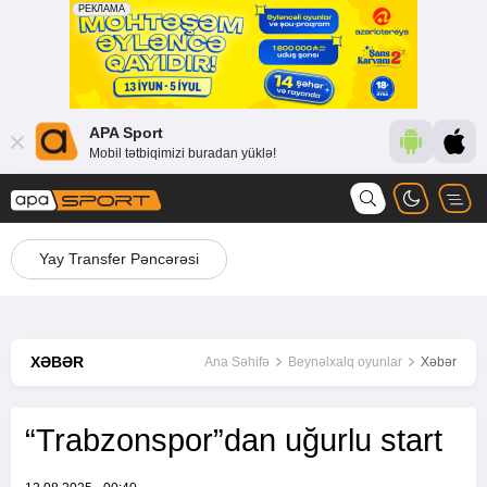
APA Sport
Mobil tətbiqimizi buradan yüklə!
Yay Transfer Pəncərəsi
XƏBƏR
Ana Səhifə
Beynəlxalq oyunlar
Xəbər
“Trabzonspor”dan uğurlu start