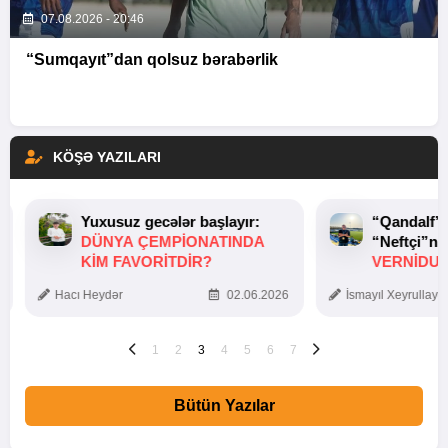
07.08.2026 - 20:46
“Sumqayıt”dan qolsuz bərabərlik
KÖŞƏ YAZILARI
Yuxusuz gecələr başlayır:
“Qandalf”
DÜNYA ÇEMPIONATINDA
“Neftçi”ni
KIM FAVORITDIR?
VERNİDUB
TOXUNUŞ
Hacı Heydər
02.06.2026
İsmayıl Xeyrullaye
1
2
3
4
5
6
7
Bütün Yazılar