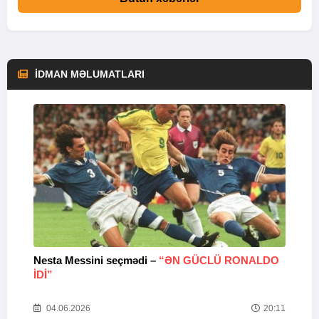
İDMAN MƏLUMATLARI
Nesta Messini seçmədi –
“ƏN GÜCLÜ RONALDO
“
IDI”
V
20
04.06.2026
20:11