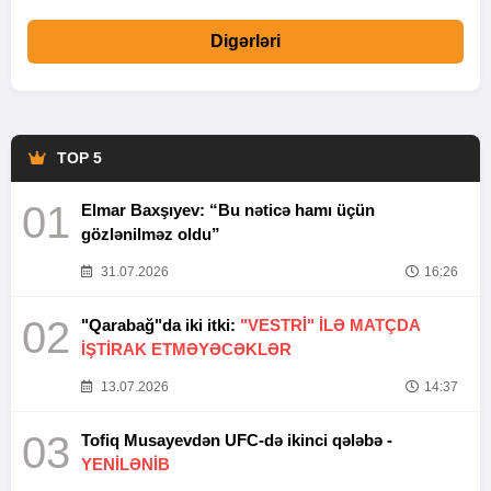
Digərləri
TOP 5
01
Elmar Baxşıyev: “Bu nəticə hamı üçün
gözlənilməz oldu”
31.07.2026
16:26
02
"Qarabağ"da iki itki:
"VESTRİ" İLƏ MATÇDA
İŞTİRAK ETMƏYƏCƏKLƏR
13.07.2026
14:37
03
Tofiq Musayevdən UFC-də ikinci qələbə -
YENİLƏNİB