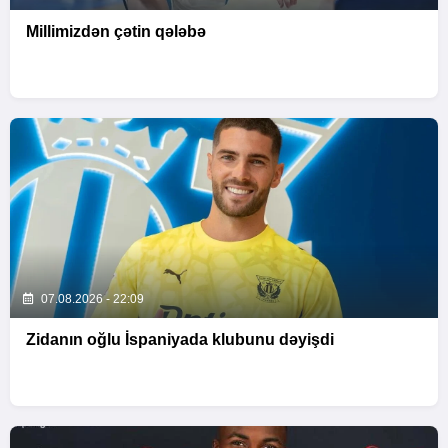
Millimizdən çətin qələbə
07.08.2026 - 22:09
Zidanın oğlu İspaniyada klubunu dəyişdi