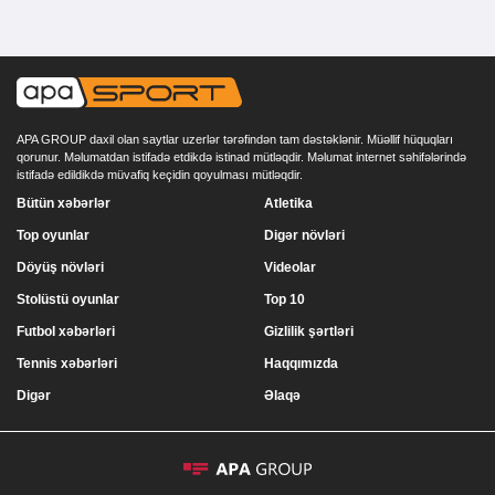
APA GROUP daxil olan saytlar uzerlər tərəfindən tam dəstəklənir. Müəllif hüquqları
qorunur. Məlumatdan istifadə etdikdə istinad mütləqdir. Məlumat internet səhifələrində
istifadə edildikdə müvafiq keçidin qoyulması mütləqdir.
Bütün xəbərlər
Atletika
Top oyunlar
Digər növləri
Döyüş növləri
Videolar
Stolüstü oyunlar
Top 10
Futbol xəbərləri
Gizlilik şərtləri
Tennis xəbərləri
Haqqımızda
Digər
Əlaqə