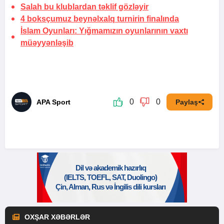
Salah bu klublardan təklif gözləyir
4 boksçumuz beynəlxalq turnirin
finalında
İslam Oyunları: Yığmamızın oyunlarının vaxtı
müəyyənləşib
0
0
APA Sport
Paylaş
OXŞAR XƏBƏRLƏR