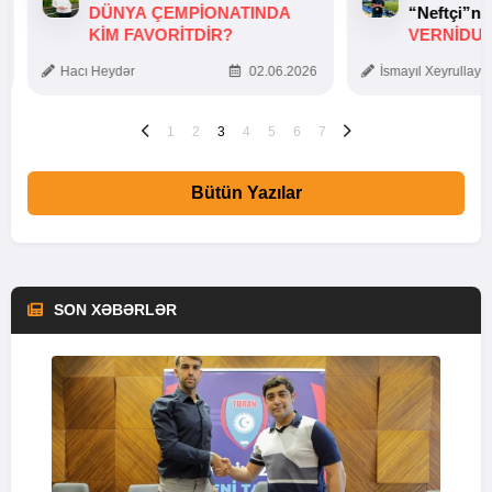
DÜNYA ÇEMPIONATINDA
“Neftçi”ni
KIM FAVORITDIR?
VERNİDUB
TOXUNUŞ
Hacı Heydər
02.06.2026
İsmayıl Xeyrullaye
1
2
3
4
5
6
7
Bütün Yazılar
SON XƏBƏRLƏR