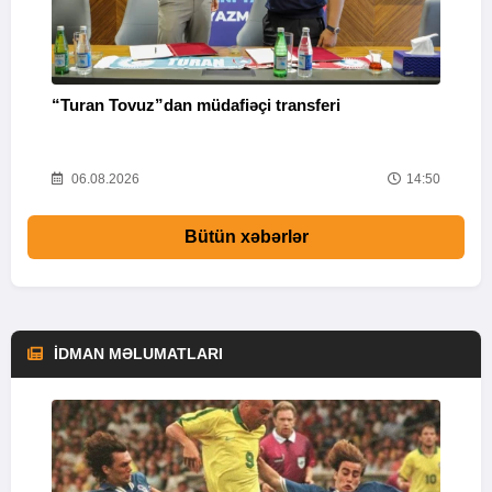
“Turan Tovuz”dan müdafiəçi transferi
P
20
06.08.2026
14:50
Bütün xəbərlər
İDMAN MƏLUMATLARI