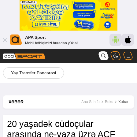
APA Sport
Mobil tətbiqimizi buradan yüklə!
Yay Transfer Pəncərəsi
XƏBƏR
Ana Səhifə
Boks
Xəbər
20 yaşadək cüdoçular
arasında ne-vaza üzrə ACF