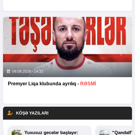
06.08.2026 - 14:32
Premyer Liqa klubunda ayrılıq -
RƏSMİ
KÖŞƏ YAZILARI
Yuxusuz gecələr başlayır:
“Qandalf”