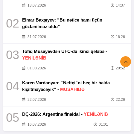
13.07.2026
14:37
02
Elmar Baxşıyev: “Bu nəticə hamı üçün
gözlənilməz oldu”
31.07.2026
16:26
03
Tofiq Musayevdən UFC-də ikinci qələbə -
YENİLƏNİB
01.08.2026
20:52
04
Karen Vardanyan: “Neftçi”ni heç bir halda
kiçiltməyəcəyik” -
MÜSAHİBƏ
22.07.2026
22:26
05
DÇ-2026: Argentina finalda! -
YENİLƏNİB
16.07.2026
01:01