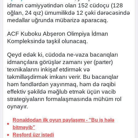
idman cəmiyyətindən olan 152 cüdoçu (128
oğlan, 24 qız) ümumilikdə 12 çəki dərəcəsində
medallar uğrunda mübarizə aparacaq.
ACF Kuboku Abşeron Olimpiya İdman
Kompleksində təşkil olunacaq.
Qeyd edək ki, cüdoda ne-vaza bacarıqları
idmançılara görüşlər zamanı yer (parter)
texnikalarını inkişaf etdirmək və
təkmilləşdirmək imkanı verir. Bu bacarıqlar
həm fəndlərdən yayınmaq, həm də rəqibi
effektiv şəkildə məğlub etmək üçün vacib
strategiyaların formalaşmasında mühüm rol
oynayır.
Ronaldodan ilk oyun paylaşımı -
“Bu iş hələ
bitməyib”
Reşford
üzr istədi