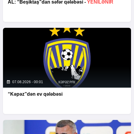
AL: “Beşiktaş”dan səfər qələbəsi -
YENİLƏNİR
07.08.2026 - 00:01
“Kəpəz”dən ev qələbəsi