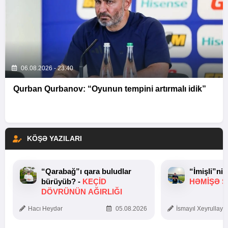
06.08.2026 - 23:40
Qurban Qurbanov: “Oyunun tempini artırmalı idik”
KÖŞƏ YAZILARI
“Qarabağ”ı qara buludlar
“İmişli”ni
bürüyüb? -
KEÇID
HƏMIŞƏ Ş
DÖVRÜNÜN AĞIRLIĞI
Hacı Heydər
05.08.2026
İsmayıl Xeyrullaye