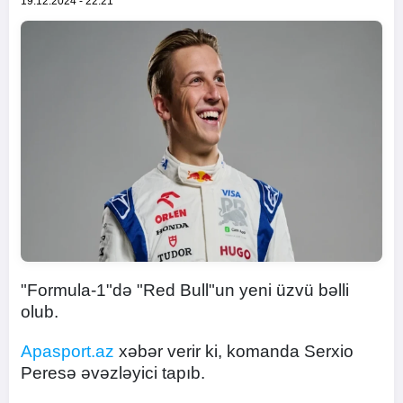
19.12.2024 - 22:21
"Formula-1"də "Red Bull"un yeni üzvü bəlli
olub.
Apasport.az
xəbər verir ki, komanda Serxio
Peresə əvəzləyici tapıb.