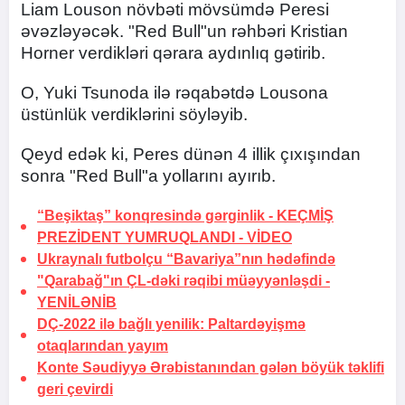
Liam Louson növbəti mövsümdə Peresi
əvəzləyəcək. "Red Bull"un rəhbəri Kristian
Horner verdikləri qərara aydınlıq gətirib.
O, Yuki Tsunoda ilə rəqabətdə Lousona
üstünlük verdiklərini söyləyib.
Qeyd edək ki, Peres dünən 4 illik çıxışından
sonra "Red Bull"a yollarını ayırıb.
“Beşiktaş” konqresində gərginlik -
KEÇMİŞ
PREZİDENT YUMRUQLANDI - VİDEO
Ukraynalı futbolçu “Bavariya”nın
hədəfində
"Qarabağ"ın ÇL-dəki rəqibi müəyyənləşdi -
YENİLƏNİB
DÇ-2022 ilə bağlı yenilik:
Paltardəyişmə
otaqlarından yayım
Konte Səudiyyə Ərəbistanından gələn böyük təklifi
geri çevirdi