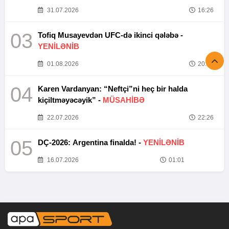
31.07.2026
16:26
03
Tofiq Musayevdən UFC-də ikinci qələbə -
YENİLƏNİB
01.08.2026
20:52
04
Karen Vardanyan: “Neftçi”ni heç bir halda
kiçiltməyəcəyik” -
MÜSAHİBƏ
22.07.2026
22:26
05
DÇ-2026: Argentina finalda! -
YENİLƏNİB
16.07.2026
01:01