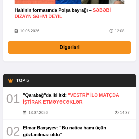
Haitinin formasında Polşa bayrağı –
SƏBƏBI
M
DIZAYN SƏHVI DEYIL
k
10.06.2026
12:08
Digərləri
TOP 5
01
"Qarabağ"da iki itki:
"VESTRİ" İLƏ MATÇDA
İŞTİRAK ETMƏYƏCƏKLƏR
13.07.2026
14:37
02
Elmar Baxşıyev: “Bu nəticə hamı üçün
gözlənilməz oldu”