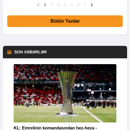
1
2
3
4
5
6
7
Bütün Yazılar
SON XƏBƏRLƏR
KL: Emrelinin komandasından heç-heçə -
A