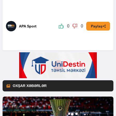
0
0
APA Sport
Paylaş
OXŞAR XƏBƏRLƏR