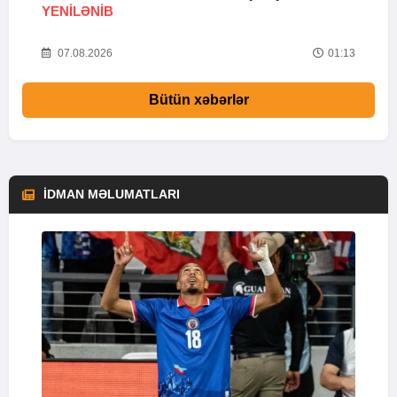
YENİLƏNİB
07.08.2026
01:13
Bütün xəbərlər
İDMAN MƏLUMATLARI