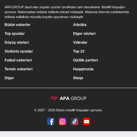
APA GROUP daxil olan saytlar uzerlər tərəfindən tam dəstəklənir. Müəllif hüquqları
qorunur. Məlumatdan istifadə etdikdə istinad mütləqdir. Məlumat internet səhifələrində
istifadə edildikdə müvafiq keçidin qoyulması mütləqdir.
Bütün xəbərlər
Atletika
Top oyunlar
Digər növləri
Döyüş növləri
Videolar
Stolüstü oyunlar
Top 10
Futbol xəbərləri
Gizlilik şərtləri
Tennis xəbərləri
Haqqımızda
Digər
Əlaqə
© 2007 - 2026 Bütün müəllif hüquqları qorunur.