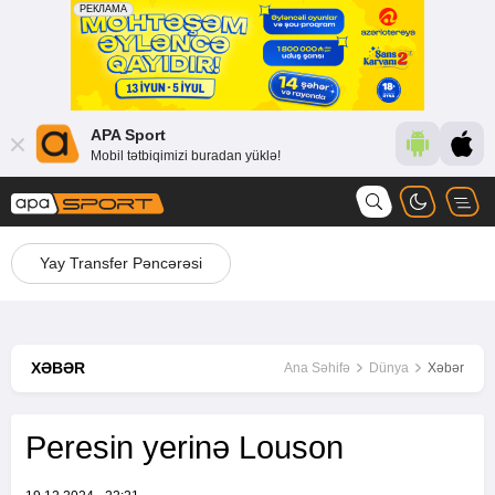
APA Sport
Mobil tətbiqimizi buradan yüklə!
Yay Transfer Pəncərəsi
XƏBƏR
Ana Səhifə
Dünya
Xəbər
Peresin yerinə Louson