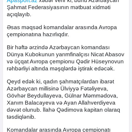
Apasport.az
xəbər verir ki, bunu Azərbaycan
Şahmat Federasiyasının mətbuat xidməti
açıqlayıb.
Əsas məqsəd komandalar arasında Avropa
çempionatına hazırlıqdır.
Bir həftə ərzində Azərbaycan komandası
Dünya Kubokunun yarımfinalçısı Nicat Abasov
və üçqat Avropa çempionu Qədir Hüseynovun
rəhbərliyi altında məşqlərdə iştirak edəcək.
Qeyd edək ki, qadın şahmatçılardan ibarət
Azərbaycan millisinə Ülviyyə Fətəliyeva,
Gövhər Beydullayeva, Gülnar Məmmədova,
Xanım Balacayeva və Ayan Allahverdiyeva
dəvət olunub. İlahə Qədimova kapitan olaraq
təsdiqlənib.
Komandalar arasında Avropa çempionatı