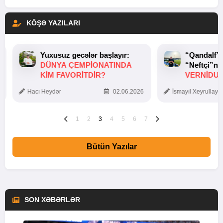
KÖŞƏ YAZILARI
Yuxusuz gecələr başlayır:
“Qandalf”
DÜNYA ÇEMPIONATINDA
“Neftçi”ni
KIM FAVORITDIR?
VERNİDUB
TOXUNUŞ
Hacı Heydər
02.06.2026
İsmayıl Xeyrullaye
1
2
3
4
5
6
7
Bütün Yazılar
SON XƏBƏRLƏR