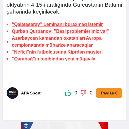
oktyabrın 4-15-i aralığında Gürcüstanın Batumi
şəhərində keçiriləcək.
“Qalatasaray” Leminanı buraxmaq istəmir
Qurban Qurbanov: "Bəzi problemlərimiz var"
Azərbaycan kamandan oxatanları Avropa
çempionatında mübarizə aparacaqlar
“Neftçi”nin futbolçusuna
Kiprdən müştəri
"Qarabağ"ın rəqibindən
yeni müqavilə
0
0
APA Sport
Paylaş