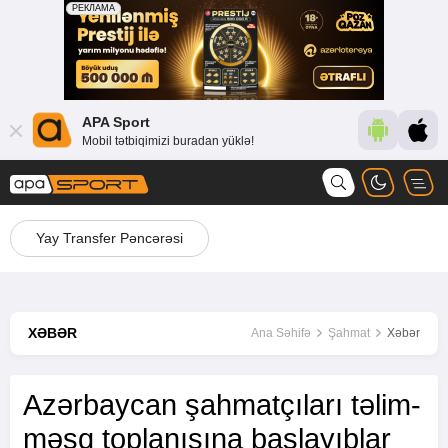
APA Sport
Mobil tətbiqimizi buradan yüklə!
Yay Transfer Pəncərəsi
XƏBƏR
Ana Səhifə
Şahmat
Xəbər
Azərbaycan şahmatçıları təlim-
məşq toplanışına başlayıblar