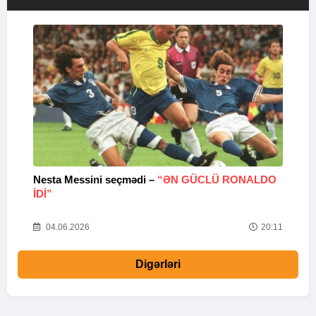
Nesta Messini seçmədi –
“ƏN GÜCLÜ RONALDO
“
IDI”
V
20
04.06.2026
20:11
Digərləri