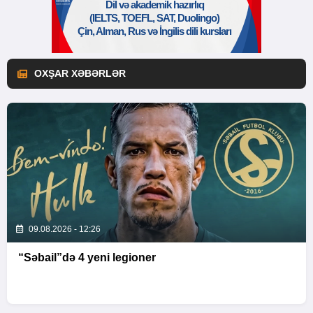
OXŞAR XƏBƏRLƏR
09.08.2026 - 12:26
“Səbail”də 4 yeni legioner