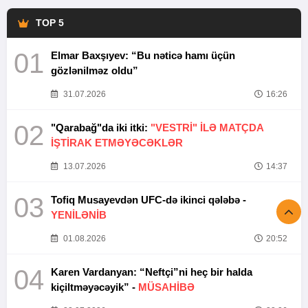
TOP 5
01
Elmar Baxşıyev: “Bu nəticə hamı üçün
gözlənilməz oldu”
31.07.2026
16:26
02
"Qarabağ"da iki itki:
"VESTRİ" İLƏ MATÇDA
İŞTİRAK ETMƏYƏCƏKLƏR
13.07.2026
14:37
03
Tofiq Musayevdən UFC-də ikinci qələbə -
YENİLƏNİB
01.08.2026
20:52
04
Karen Vardanyan: “Neftçi”ni heç bir halda
kiçiltməyəcəyik” -
MÜSAHİBƏ