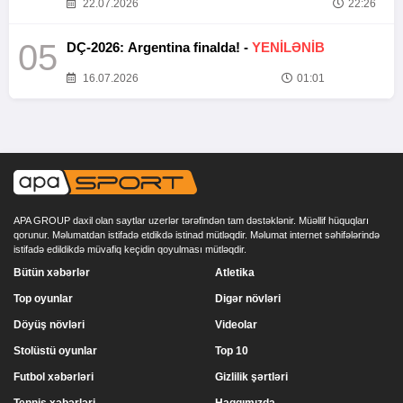
22.07.2026
22:26
05
DÇ-2026: Argentina finalda! -
YENİLƏNİB
16.07.2026
01:01
APA GROUP daxil olan saytlar uzerlər tərəfindən tam dəstəklənir. Müəllif hüquqları
qorunur. Məlumatdan istifadə etdikdə istinad mütləqdir. Məlumat internet səhifələrində
istifadə edildikdə müvafiq keçidin qoyulması mütləqdir.
Bütün xəbərlər
Atletika
Top oyunlar
Digər növləri
Döyüş növləri
Videolar
Stolüstü oyunlar
Top 10
Futbol xəbərləri
Gizlilik şərtləri