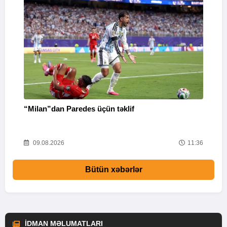
“Milan”dan Paredes üçün təklif
M
53
09.08.2026
11:36
Bütün xəbərlər
İDMAN MƏLUMATLARI