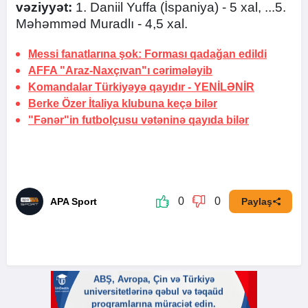
vəziyyət:
1. Daniil Yuffa (İspaniya) - 5 xal, ...5.
Məhəmməd Muradlı - 4,5 xal.
Messi fanatlarına şok:
Forması qadağan edildi
AFFA "Araz-Naxçıvan"ı cərimələyib
Komandalar Türkiyəyə qayıdır -
YENİLƏNİR
Berke Özer İtaliya klubuna keçə bilər
"Fənər"in futbolçusu vətəninə qayıda bilər
0
0
APA Sport
Paylaş