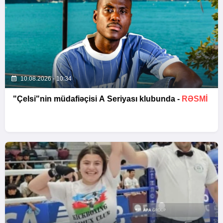
10.08.2026 - 10:34
"Çelsi"nin müdafiəçisi A Seriyası klubunda -
RƏSMİ