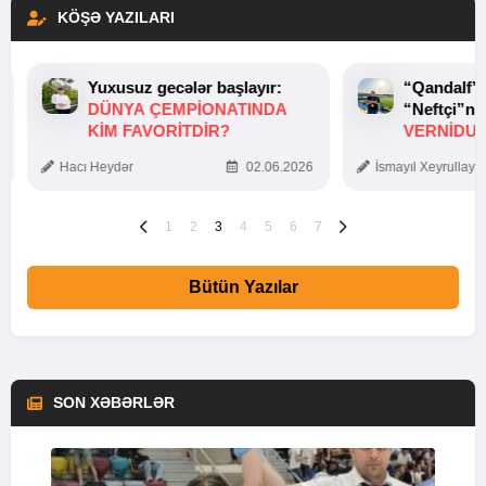
KÖŞƏ YAZILARI
Yuxusuz gecələr başlayır:
“Qandalf”
DÜNYA ÇEMPIONATINDA
“Neftçi”ni
KIM FAVORITDIR?
VERNİDUB
TOXUNUŞ
Hacı Heydər
02.06.2026
İsmayıl Xeyrullaye
1
2
3
4
5
6
7
Bütün Yazılar
SON XƏBƏRLƏR