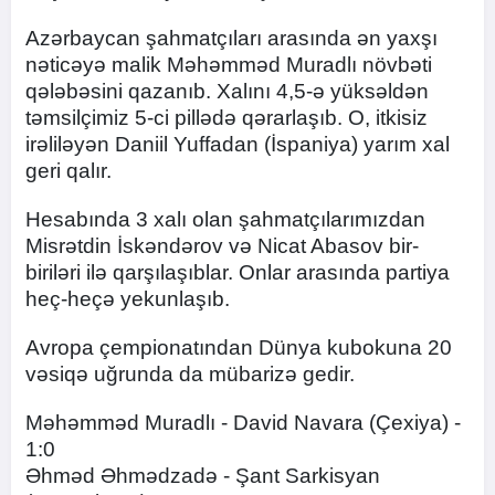
Azərbaycan şahmatçıları arasında ən yaxşı
nəticəyə malik Məhəmməd Muradlı növbəti
qələbəsini qazanıb. Xalını 4,5-ə yüksəldən
təmsilçimiz 5-ci pillədə qərarlaşıb. O, itkisiz
irəliləyən Daniil Yuffadan (İspaniya) yarım xal
geri qalır.
Hesabında 3 xalı olan şahmatçılarımızdan
Misrətdin İskəndərov və Nicat Abasov bir-
biriləri ilə qarşılaşıblar. Onlar arasında partiya
heç-heçə yekunlaşıb.
Avropa çempionatından Dünya kubokuna 20
vəsiqə uğrunda da mübarizə gedir.
Məhəmməd Muradlı - David Navara (Çexiya) -
1:0
Əhməd Əhmədzadə - Şant Sarkisyan