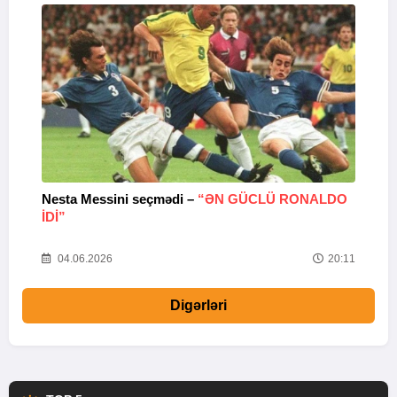
Nesta Messini seçmədi –
“ƏN GÜCLÜ RONALDO
“
IDI”
V
20
04.06.2026
20:11
Digərləri