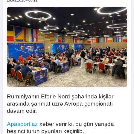
20.03.2025 - 00:21
Rumıniyanın Eforie Nord şəhərində kişilər
arasında şahmat üzrə Avropa çempionatı
davam edir.
Apasport.az
xəbər verir ki, bu gün yarışda
beşinci turun oyunları keçirilib.