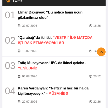
TOP 5
01
Elmar Baxşıyev: “Bu nəticə hamı üçün
gözlənilməz oldu”
31.07.2026
16:26
02
"Qarabağ"da iki itki:
"VESTRİ" İLƏ MATÇDA
İŞTİRAK ETMƏYƏCƏKLƏR
13.07.2026
14:37
03
Tofiq Musayevdən UFC-də ikinci qələbə -
YENİLƏNİB
01.08.2026
20:52
04
Karen Vardanyan: “Neftçi”ni heç bir halda
kiçiltməyəcəyik” -
MÜSAHİBƏ
22.07.2026
22:26