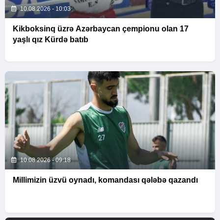
10.08.2026 - 10:03
Kikboksinq üzrə Azərbaycan çempionu olan 17
yaşlı qız Kürdə batıb
10.08.2026 - 09:18
Millimizin üzvü oynadı, komandası qələbə qazandı