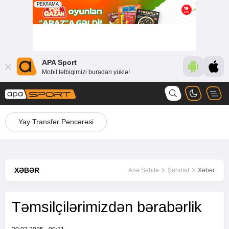
APA Sport
Mobil tətbiqimizi buradan yüklə!
Yay Transfer Pəncərəsi
XƏBƏR
Ana Səhifə
Şahmat
Xəbər
Təmsilçilərimizdən bərabərlik