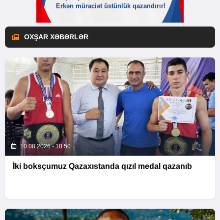
OXŞAR XƏBƏRLƏR
10.08.2026 - 10:50
İki boksçumuz Qazaxıstanda qızıl medal qazanıb