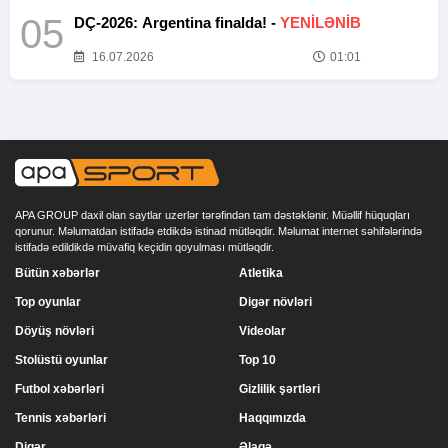
05
DÇ-2026: Argentina finalda! -
YENİLƏNİB
16.07.2026
01:01
APA GROUP daxil olan saytlar uzerlər tərəfindən tam dəstəklənir. Müəllif hüquqları
qorunur. Məlumatdan istifadə etdikdə istinad mütləqdir. Məlumat internet səhifələrində
istifadə edildikdə müvafiq keçidin qoyulması mütləqdir.
Bütün xəbərlər
Atletika
Top oyunlar
Digər növləri
Döyüş növləri
Videolar
Stolüstü oyunlar
Top 10
Futbol xəbərləri
Gizlilik şərtləri
Tennis xəbərləri
Haqqımızda
Digər
Əlaqə