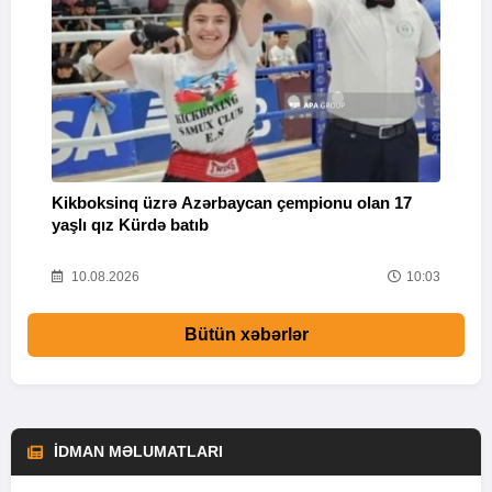
Kikboksinq üzrə Azərbaycan çempionu olan 17
M
yaşlı qız Kürdə batıb
34
10.08.2026
10:03
Bütün xəbərlər
İDMAN MƏLUMATLARI