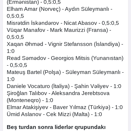
(Ermənistan) - 0,5:0,5
Elham Amar (Norveç) - Aydın Süleymanlı -
0,5:0,5
Misrətdin İskəndərov - Nicat Abasov - 0,5:0,5
Vüqar Manafov - Mark Maurizzi (Fransa) -
0,5:0,5
Xaqan Əhməd - Vignir Stefansson (İslandiya) -
1:0
Read Səmədov - Georgios Mitsis (Yunanıstan)
- 0,5:0,5
Mateuş Bartel (Polşa) - Süleyman Süleymanlı -
1:0
Daniele Vocaturo (İtaliya) - Şahin Vəliyev - 1:0
Şiroğlan Talıbov - Aleksandra Jerebtsova
(Monteneqro) - 1:0
Elmar Atakişiyev - Baver Yılmaz (Türkiyə) - 1:0
Ümid Aslanov - Cek Mizzi (Malta) - 1:0
Beş turdan sonra liderlər qrupundakı