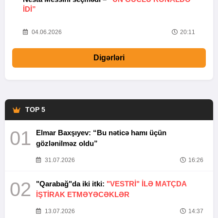
IDI”
V
20
04.06.2026
20:11
Digərləri
TOP 5
01
Elmar Baxşıyev: “Bu nəticə hamı üçün
gözlənilməz oldu”
31.07.2026
16:26
02
"Qarabağ"da iki itki:
"VESTRİ" İLƏ MATÇDA
İŞTİRAK ETMƏYƏCƏKLƏR
13.07.2026
14:37