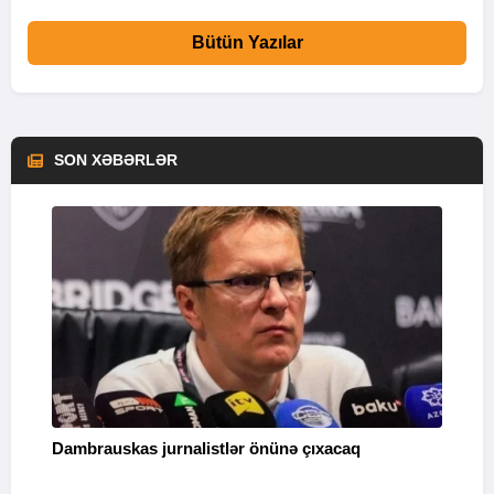
Bütün Yazılar
SON XƏBƏRLƏR
Dambrauskas jurnalistlər önünə çıxacaq
M