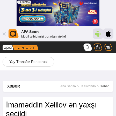
APA Sport
Mobil tətbiqimizi buradan yüklə!
Yay Transfer Pəncərəsi
XƏBƏR
Ana Səhifə
Taekvondo
Xəbər
İmaməddin Xəlilov ən yaxşı
seçildi