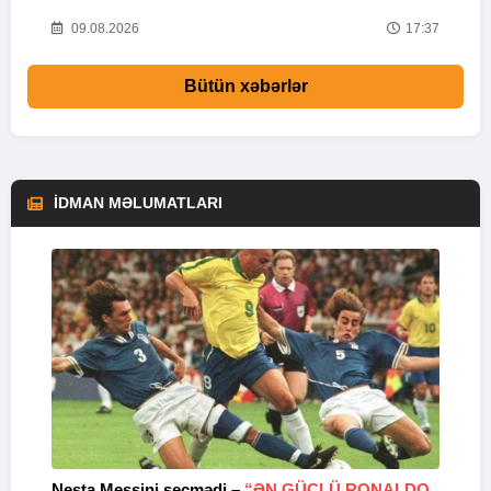
31
09.08.2026
17:37
Bütün xəbərlər
İDMAN MƏLUMATLARI
Nesta Messini seçmədi –
“ƏN GÜCLÜ RONALDO
“