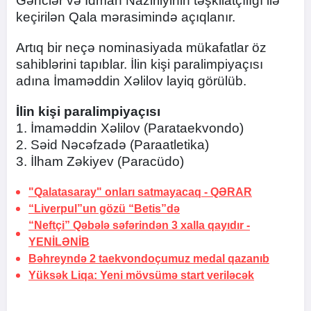
Gənclər və İdman Nazirliyinin təşkilatçılığı ilə
keçirilən Qala mərasimində açıqlanır.
Artıq bir neçə nominasiyada mükafatlar öz
sahiblərini tapıblar. İlin kişi paralimpiyaçısı
adına İmaməddin Xəlilov layiq görülüb.
İlin kişi paralimpiyaçısı
1. İmaməddin Xəlilov (Parataekvondo)
2. Səid Nəcəfzadə (Paraatletika)
3. İlham Zəkiyev (Paracüdo)
"Qalatasaray" onları satmayacaq -
QƏRAR
“Liverpul”un gözü
“Betis”də
“Neftçi” Qəbələ səfərindən 3 xalla qayıdır -
YENİLƏNİB
Bəhreyndə 2 taekvondoçumuz medal qazanıb
Yüksək Liqa: Yeni mövsümə start veriləcək