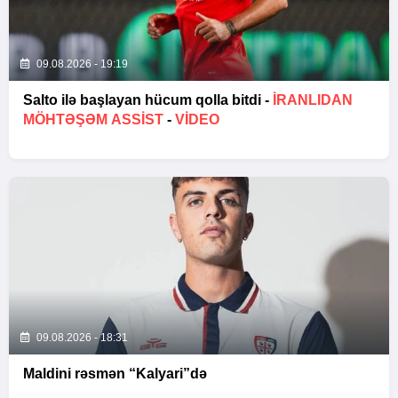
09.08.2026 - 19:19
Salto ilə başlayan hücum qolla bitdi -
İRANLIDAN
MÖHTƏŞƏM ASSIST
-
VİDEO
09.08.2026 - 18:31
Maldini rəsmən “Kalyari”də