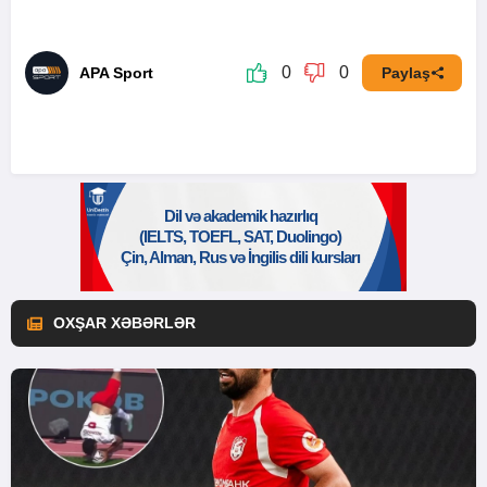
0
0
APA Sport
Paylaş
OXŞAR XƏBƏRLƏR