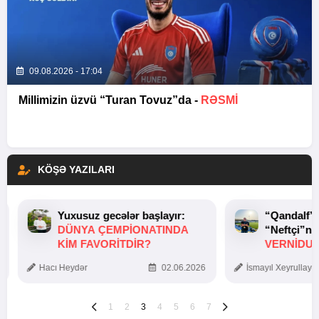
09.08.2026 - 17:04
Millimizin üzvü “Turan Tovuz”da -
RƏSMİ
KÖŞƏ YAZILARI
Yuxusuz gecələr başlayır:
“Qandalf”
DÜNYA ÇEMPIONATINDA
“Neftçi”ni
KIM FAVORITDIR?
VERNİDUB
TOXUNUŞ
Hacı Heydər
02.06.2026
İsmayıl Xeyrullaye
1
2
3
4
5
6
7