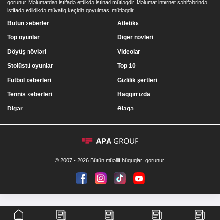
qorunur. Məlumatdan istifadə etdikdə istinad mütləqdir. Məlumat internet səhifələrində
istifadə edildikdə müvafiq keçidin qoyulması mütləqdir.
Bütün xəbərlər
Atletika
Top oyunlar
Digər növləri
Döyüş növləri
Videolar
Stolüstü oyunlar
Top 10
Futbol xəbərləri
Gizlilik şərtləri
Tennis xəbərləri
Haqqımızda
Digər
Əlaqə
© 2007 - 2026 Bütün müəllif hüquqları qorunur.