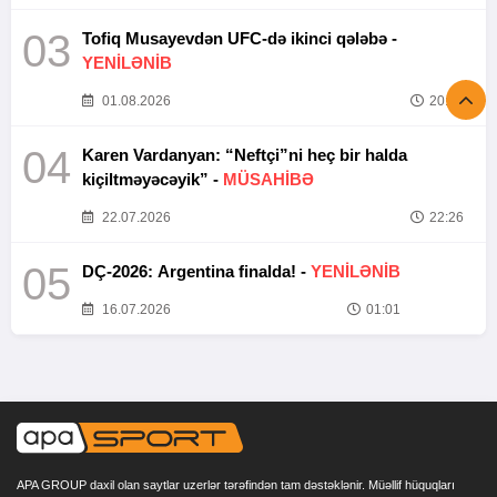
03
Tofiq Musayevdən UFC-də ikinci qələbə -
YENİLƏNİB
01.08.2026
20:52
04
Karen Vardanyan: “Neftçi”ni heç bir halda
kiçiltməyəcəyik” -
MÜSAHİBƏ
22.07.2026
22:26
05
DÇ-2026: Argentina finalda! -
YENİLƏNİB
16.07.2026
01:01
APA GROUP daxil olan saytlar uzerlər tərəfindən tam dəstəklənir. Müəllif hüquqları