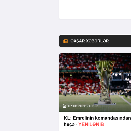
OXŞAR XƏBƏRLƏR
07.08.2026 - 01:13
KL: Emrelinin komandasından
heçə -
YENİLƏNİB