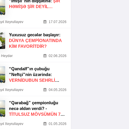
“İmişli”nin diqqətinə:
ŞIR
HƏMIŞƏ ŞIR DEYIL…
yıl Xeyrullayev
17.07.2026
Yuxusuz gecələr başlayır:
DÜNYA ÇEMPIONATINDA
KIM FAVORITDIR?
 Heydər
02.06.2026
“Qandalf”ın çubuğu
“Neftçi”nin üzərində:
VERNİDUBUN SEHRLİ
TOXUNUŞU
yıl Xeyrullayev
04.05.2026
“Qarabağ” çempionluğu
necə əldən verdi? -
TITULSUZ MÖVSÜMÜN 7
SƏBƏBI
yıl Xeyrullayev
01.05.2026