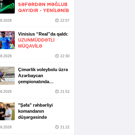
SƏFƏRDƏN MƏĞLUB
QAYIDIR -
YENİLƏNİB
8.2026
22:57
Vinisius “Real”da qaldı:
UZUNMÜDDƏTLİ
MÜQAVİLƏ
8.2026
22:30
Çimərlik voleybolu üzrə
Azərbaycan
çempionatında
yarımfinal mərhələsi
8.2026
21:52
başa çatıb
"Şəfa" rəhbərliyi
komandanın
düşərgəsində
8.2026
21:22