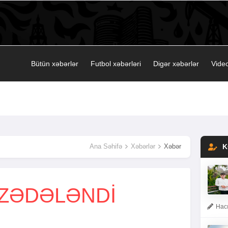
Bütün xəbərlər
Futbol xəbərləri
Digər xəbərlər
Video
Ana Səhifə
Xəbərlər
Xəbər
K
ZƏDƏLƏNDI
Hacı