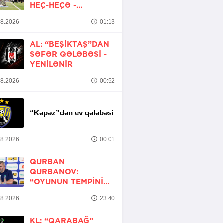
HEÇ-HEÇƏ -
YENİLƏNİB
8.2026
01:13
AL: “BEŞIKTAŞ”DAN
SƏFƏR QƏLƏBƏSI -
YENİLƏNİR
8.2026
00:52
“Kəpəz”dən ev qələbəsi
8.2026
00:01
QURBAN
QURBANOV:
“OYUNUN TEMPINI
ARTIRMALI IDIK”
8.2026
23:40
KL: “QARABAĞ”