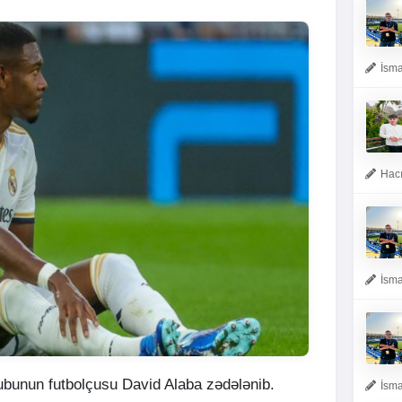
İsma
Hacı
İsma
ubunun futbolçusu David Alaba zədələnib.
İsma