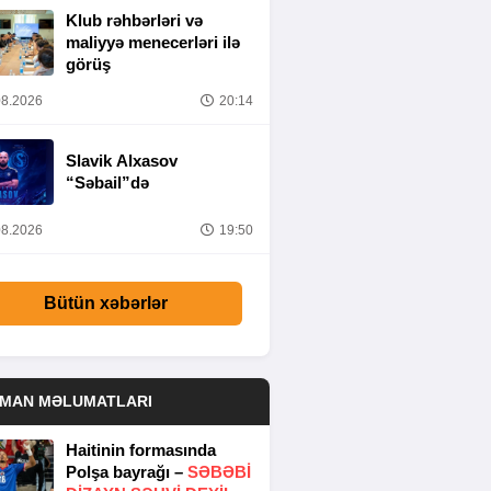
Klub rəhbərləri və
maliyyə menecerləri ilə
görüş
8.2026
20:14
Slavik Alxasov
“Səbail”də
8.2026
19:50
Bütün xəbərlər
DMAN MƏLUMATLARI
Haitinin formasında
Polşa bayrağı –
SƏBƏBI