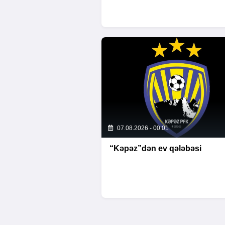
07.08.2026 - 00:01
“Kəpəz”dən ev qələbəsi