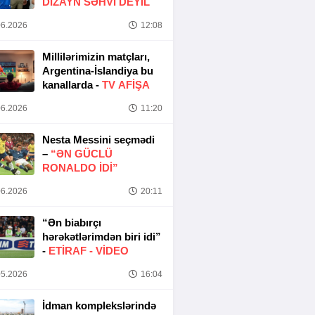
DIZAYN SƏHVI DEYIL
6.2026
12:08
Millilərimizin matçları,
Argentina-İslandiya bu
kanallarda -
TV AFİŞA
6.2026
11:20
Nesta Messini seçmədi
–
“ƏN GÜCLÜ
RONALDO IDI”
6.2026
20:11
“Ən biabırçı
hərəkətlərimdən biri idi”
-
ETIRAF -
VİDEO
5.2026
16:04
İdman komplekslərində