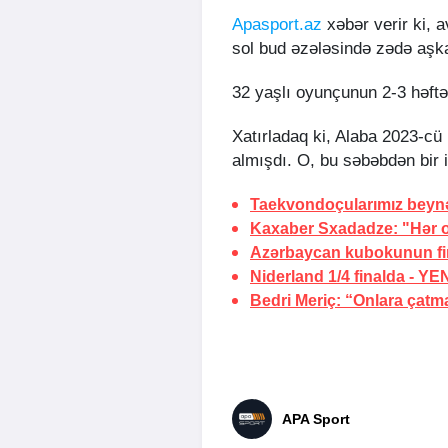
Apasport.az
xəbər verir ki, 
sol bud əzələsində zədə aşka
32 yaşlı oyunçunun 2-3 həftə
Xatırladaq ki, Alaba 2023-cü
almışdı. O, bu səbəbdən bir 
Taekvondoçularımız beynəl
Kaxaber Sxadadze: "Hər o
Azərbaycan kubokunun final
Niderland 1/4 finalda -
YEN
Bedri Meriç: “Onlara çat
APA Sport