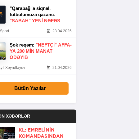
"Qarabağ"a siqnal,
futbolumuza qazanc:
"SABAH" YENI NƏFƏS
GƏTIRDI
Sport
23.04.2026
Şok rəqəm:
"NEFTÇI" AFFA-
YA 200 MIN MANAT
ÖDƏYIB
yıl Xeyrullayev
21.04.2026
Bütün Yazılar
ON XƏBƏRLƏR
KL: EMRELININ
KOMANDASINDAN