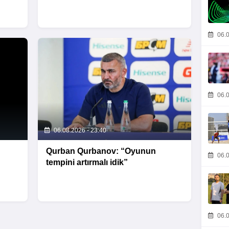
06.0
06.0
06.08.2026 - 23:40
Qurban Qurbanov: “Oyunun
06.0
tempini artırmalı idik”
06.0