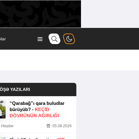
lar
ÖŞƏ YAZILARI
“Qarabağ”ı qara buludlar
bürüyüb? -
KEÇID
DÖVRÜNÜN AĞIRLIĞI
 Heydər
05.08.2026