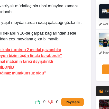
avstriyalı müdafiəçinin tibbi müayinə zamanı
rlanıb.
 yaşıl meydanlardan uzaq qalacağı gözlənilir.
APA 
 il dekabrın 18-də çarpaz bağlarından zədə
ildən çox meydana çıxa bilməyib.
xalq turnirdə 2 medal qazanıblar
İsma
yun bizim üçün finala bərabərdir"
 matçının tarixi dəyişdirildi
İLƏNİB
mağımız mümkünsüz oldu”
S
0
0
Paylaş