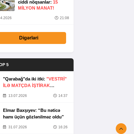
ciddi nöqsanlar:
15
MILYON MANAT!
4.2026
21:08
Digərləri
OP 5
"Qarabağ"da iki itki:
"VESTRİ"
İLƏ MATÇDA İŞTİRAK
ETMƏYƏCƏKLƏR
13.07.2026
14:37
Elmar Baxşıyev: “Bu nəticə
hamı üçün gözlənilməz oldu”
31.07.2026
16:26