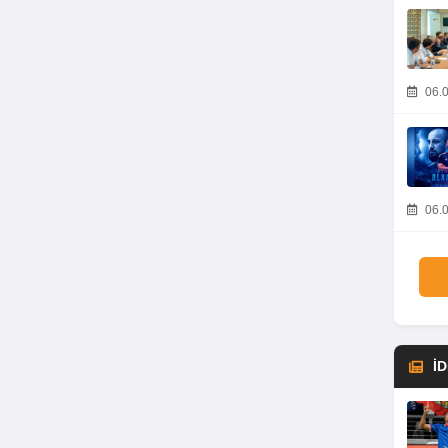
06.0
06.0
İ