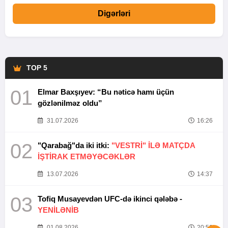
Digərləri
TOP 5
01
Elmar Baxşıyev: “Bu nəticə hamı üçün
gözlənilməz oldu”
31.07.2026
16:26
02
"Qarabağ"da iki itki:
"VESTRİ" İLƏ MATÇDA
İŞTİRAK ETMƏYƏCƏKLƏR
13.07.2026
14:37
03
Tofiq Musayevdən UFC-də ikinci qələbə -
YENİLƏNİB
01.08.2026
20:52