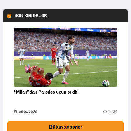
SON XƏBƏRLƏR
“Milan”dan Paredes üçün təklif
M
53
09.08.2026
11:36
Bütün xəbərlər