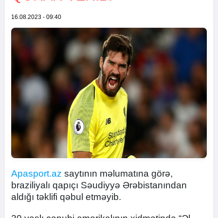
16.08.2023 - 09:40
Apasport.az
saytının məlumatına görə,
braziliyalı qapıçı Səudiyyə Ərəbistanından
aldığı təklifi qəbul etməyib.