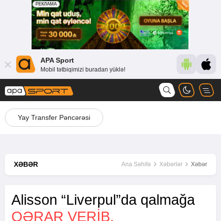
APA Sport
Mobil tətbiqimizi buradan yüklə!
Yay Transfer Pəncərəsi
XƏBƏR
Ana Səhifə
Xəbərlər
Xəbər
Alisson “Liverpul”da qalmağa
QƏRAR VERIB.