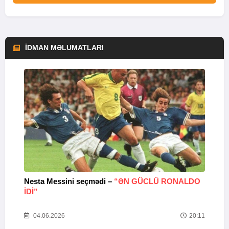
İDMAN MƏLUMATLARI
Nesta Messini seçmədi –
“ƏN GÜCLÜ RONALDO
“
IDI”
V
20
04.06.2026
20:11