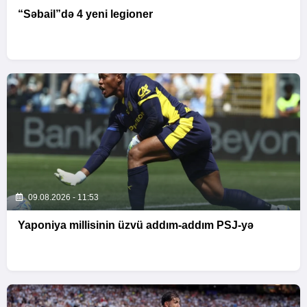
“Səbail”də 4 yeni legioner
09.08.2026 - 11:53
Yaponiya millisinin üzvü addım-addım PSJ-yə