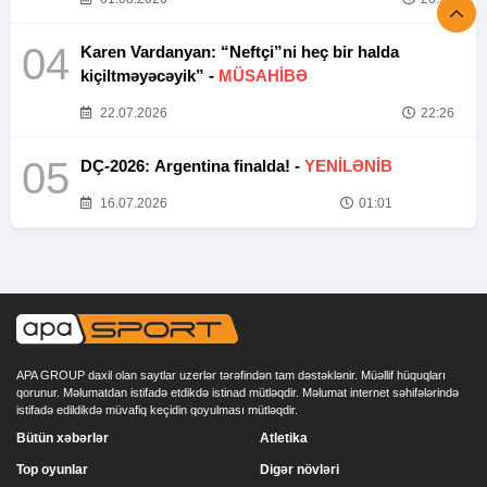
04
Karen Vardanyan: “Neftçi”ni heç bir halda
kiçiltməyəcəyik” -
MÜSAHİBƏ
22.07.2026
22:26
05
DÇ-2026: Argentina finalda! -
YENİLƏNİB
16.07.2026
01:01
APA GROUP daxil olan saytlar uzerlər tərəfindən tam dəstəklənir. Müəllif hüquqları
qorunur. Məlumatdan istifadə etdikdə istinad mütləqdir. Məlumat internet səhifələrində
istifadə edildikdə müvafiq keçidin qoyulması mütləqdir.
Bütün xəbərlər
Atletika
Top oyunlar
Digər növləri