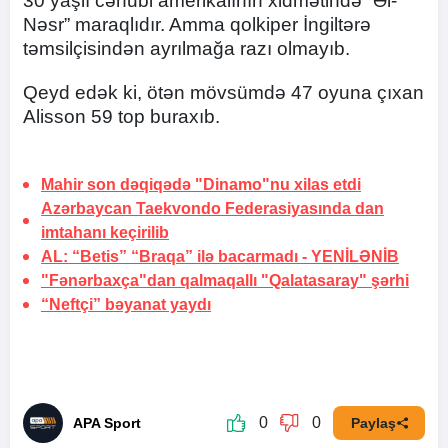
30 yaşlı cənubi amerikalının xidmətində “Əl-
Nəsr” maraqlıdır. Amma qolkiper İngiltərə
təmsilçisindən ayrılmağa razı olmayıb.
Qeyd edək ki, ötən mövsümdə 47 oyuna çıxan
Alisson 59 top buraxıb.
Mahir son dəqiqədə "Dinamo"nu
xilas etdi
Azərbaycan Taekvondo Federasiyasında dan
imtahanı keçirilib
AL: “Betis” “Braqa” ilə bacarmadı -
YENİLƏNİB
"Fənərbaxça"dan qalmaqallı
"Qalatasaray" şərhi
“Neftçi” bəyanat yaydı
0
0
APA Sport
Paylaş