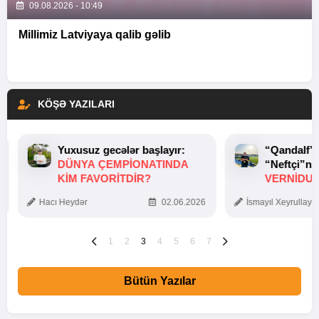
09.08.2026 - 10:49
Millimiz Latviyaya qalib gəlib
KÖŞƏ YAZILARI
Yuxusuz gecələr başlayır:
“Qandalf”
DÜNYA ÇEMPIONATINDA
“Neftçi”ni
KIM FAVORITDIR?
VERNİDUB
TOXUNUŞ
Hacı Heydər
02.06.2026
İsmayıl Xeyrullaye
1
2
3
4
5
6
7
Bütün Yazılar