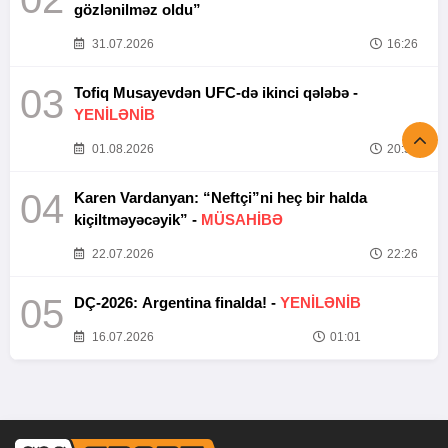
gözlənilməz oldu”
31.07.2026
16:26
03
Tofiq Musayevdən UFC-də ikinci qələbə -
YENİLƏNİB
01.08.2026
20:52
04
Karen Vardanyan: “Neftçi”ni heç bir halda
kiçiltməyəcəyik” -
MÜSAHİBƏ
22.07.2026
22:26
05
DÇ-2026: Argentina finalda! -
YENİLƏNİB
16.07.2026
01:01