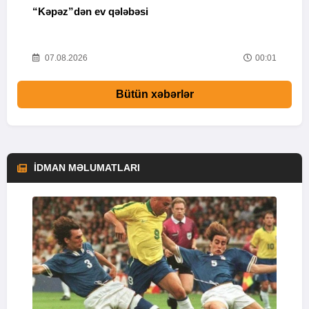
“Kəpəz”dən ev qələbəsi
Q
i
52
07.08.2026
00:01
Bütün xəbərlər
İDMAN MƏLUMATLARI