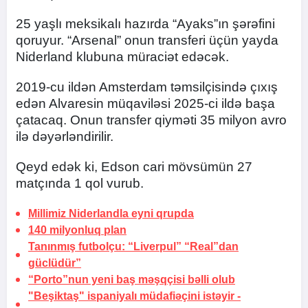
25 yaşlı meksikalı hazırda “Ayaks”ın şərəfini
qoruyur. “Arsenal” onun transferi üçün yayda
Niderland klubuna müraciət edəcək.
2019-cu ildən Amsterdam təmsilçisində çıxış
edən Alvaresin müqaviləsi 2025-ci ildə başa
çatacaq. Onun transfer qiyməti 35 milyon avro
ilə dəyərləndirilir.
Qeyd edək ki, Edson cari mövsümün 27
matçında 1 qol vurub.
Millimiz Niderlandla
eyni qrupda
140 milyonluq plan
Tanınmış futbolçu: “Liverpul” “Real”dan
güclüdür”
“Porto”nun yeni baş məşqçisi bəlli olub
"Beşiktaş" ispaniyalı müdafiəçini istəyir -