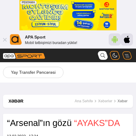
APA Sport
Mobil tətbiqimizi buradan yüklə!
Yay Transfer Pəncərəsi
XƏBƏR
Ana Səhifə
Xəbərlər
Xəbər
“Arsenal”ın gözü
“AYAKS”DA