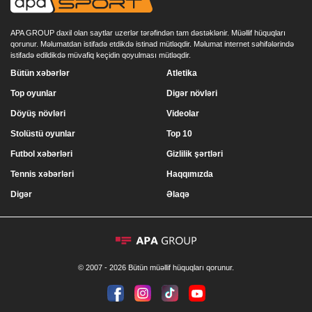
APA GROUP daxil olan saytlar uzerlər tərəfindən tam dəstəklənir. Müəllif hüquqları
qorunur. Məlumatdan istifadə etdikdə istinad mütləqdir. Məlumat internet səhifələrində
istifadə edildikdə müvafiq keçidin qoyulması mütləqdir.
Bütün xəbərlər
Atletika
Top oyunlar
Digər növləri
Döyüş növləri
Videolar
Stolüstü oyunlar
Top 10
Futbol xəbərləri
Gizlilik şərtləri
Tennis xəbərləri
Haqqımızda
Digər
Əlaqə
© 2007 - 2026 Bütün müəllif hüquqları qorunur.