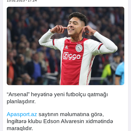
13.02.2023 - 17:24
“Arsenal” heyətinə yeni futbolçu qatmağı
planlaşdırır.
Apasport.az
saytının məlumatına görə,
İngiltərə klubu Edson Alvaresin xidmətində
maraqlıdır.