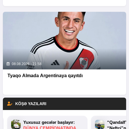
08.08.2026 - 21:58
Tyaqo Almada Argentinaya qayıtdı
KÖŞƏ YAZILARI
Yuxusuz gecələr başlayır:
“Qandalf”
DÜNYA ÇEMPIONATINDA
“Neftçi”ni