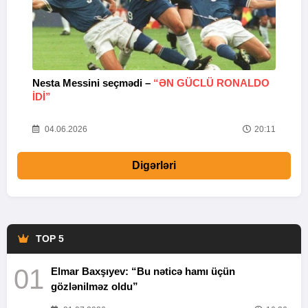
Nesta Messini seçmədi –
“ƏN GÜCLÜ RONALDO
“
IDI”
V
20
04.06.2026
20:11
Digərləri
TOP 5
01
Elmar Baxşıyev: “Bu nəticə hamı üçün
gözlənilməz oldu”