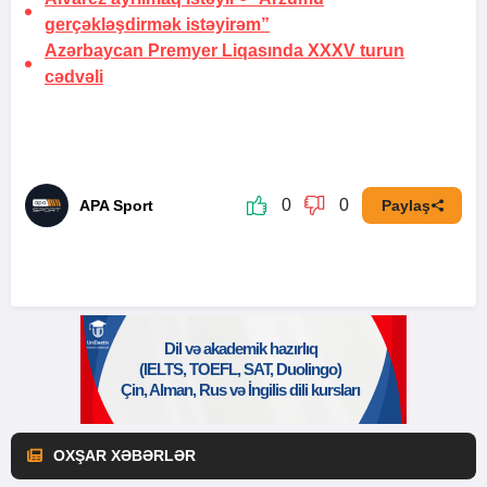
gerçəkləşdirmək istəyirəm”
Azərbaycan Premyer Liqasında XXXV turun
cədvəli
0
0
APA Sport
Paylaş
OXŞAR XƏBƏRLƏR