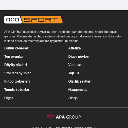
APA GROUP daxil olan saytlar uzerlər tərəfindən tam dəstəklənir. Müəllif hüquqları
qorunur. Məlumatdan istifadə etdikdə istinad mütləqdir. Məlumat internet səhifələrində
istifadə edildikdə müvafiq keçidin qoyulması mütləqdir.
Bütün xəbərlər
Atletika
Top oyunlar
Digər növləri
Döyüş növləri
Videolar
Stolüstü oyunlar
Top 10
Futbol xəbərləri
Gizlilik şərtləri
Tennis xəbərləri
Haqqımızda
Digər
Əlaqə
© 2007 - 2026 Bütün müəllif hüquqları qorunur.