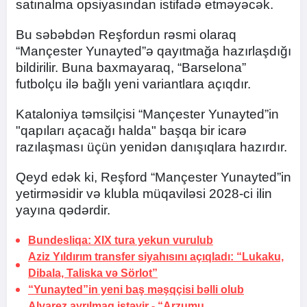
satınalma opsiyasından istifadə etməyəcək.
Bu səbəbdən Reşfordun rəsmi olaraq
“Mançester Yunayted”ə qayıtmağa hazırlaşdığı
bildirilir. Buna baxmayaraq, “Barselona”
futbolçu ilə bağlı yeni variantlara açıqdır.
Kataloniya təmsilçisi “Mançester Yunayted”in
"qapıları açacağı halda" başqa bir icarə
razılaşması üçün yenidən danışıqlara hazırdır.
Qeyd edək ki, Reşford “Mançester Yunayted”in
yetirməsidir və klubla müqaviləsi 2028-ci ilin
yayına qədərdir.
Bundesliqa: XIX tura yekun vurulub
Aziz Yıldırım transfer siyahısını açıqladı: “Lukaku,
Dibala, Taliska və Sörlot”
“Yunayted”in yeni baş məşqçisi bəlli olub
Alvarez ayrılmaq istəyir -
“Arzumu