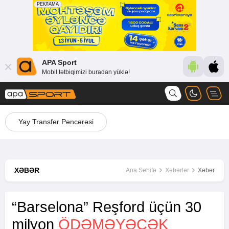
APA Sport
Mobil tətbiqimizi buradan yüklə!
Yay Transfer Pəncərəsi
XƏBƏR
Ana Səhifə
Xəbərlər
Xəbər
“Barselona” Reşford üçün 30
milyon
ÖDƏMƏYƏCƏK