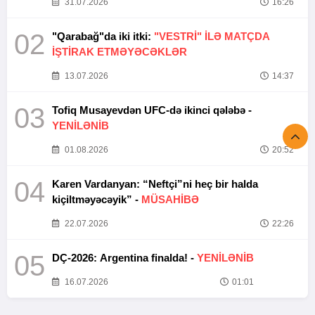
31.07.2026
16:26
02
"Qarabağ"da iki itki:
"VESTRİ" İLƏ MATÇDA
İŞTİRAK ETMƏYƏCƏKLƏR
13.07.2026
14:37
03
Tofiq Musayevdən UFC-də ikinci qələbə -
YENİLƏNİB
01.08.2026
20:52
04
Karen Vardanyan: “Neftçi”ni heç bir halda
kiçiltməyəcəyik” -
MÜSAHİBƏ
22.07.2026
22:26
05
DÇ-2026: Argentina finalda! -
YENİLƏNİB
16.07.2026
01:01