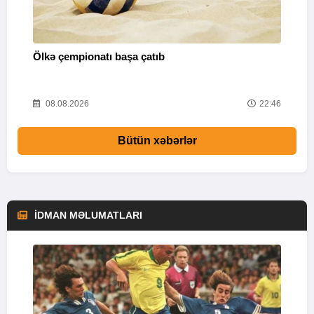
Ölkə çempionatı başa çatıb
T
37
08.08.2026
22:46
Bütün xəbərlər
İDMAN MƏLUMATLARI