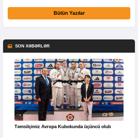
Bütün Yazılar
SON XƏBƏRLƏR
Təmsilçimiz Avropa Kubokunda üçüncü olub
“
Q