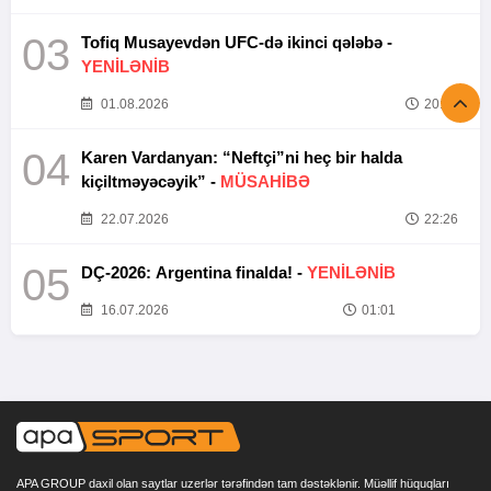
03
Tofiq Musayevdən UFC-də ikinci qələbə -
YENİLƏNİB
01.08.2026
20:52
04
Karen Vardanyan: “Neftçi”ni heç bir halda
kiçiltməyəcəyik” -
MÜSAHİBƏ
22.07.2026
22:26
05
DÇ-2026: Argentina finalda! -
YENİLƏNİB
16.07.2026
01:01
APA GROUP daxil olan saytlar uzerlər tərəfindən tam dəstəklənir. Müəllif hüquqları