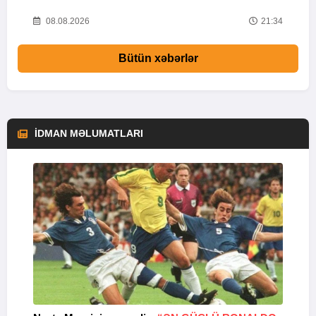
58
08.08.2026
21:34
Bütün xəbərlər
İDMAN MƏLUMATLARI