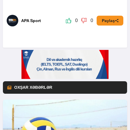
0
0
APA Sport
Paylaş
OXŞAR XƏBƏRLƏR