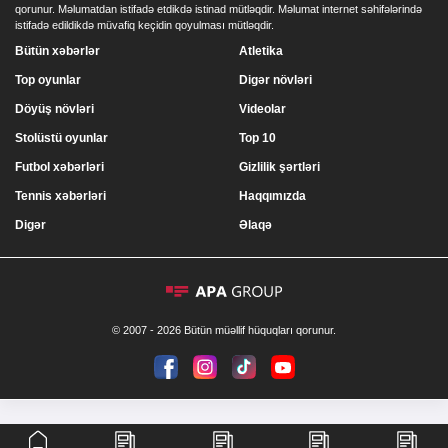
qorunur. Məlumatdan istifadə etdikdə istinad mütləqdir. Məlumat internet səhifələrində
istifadə edildikdə müvafiq keçidin qoyulması mütləqdir.
Bütün xəbərlər
Atletika
Top oyunlar
Digər növləri
Döyüş növləri
Videolar
Stolüstü oyunlar
Top 10
Futbol xəbərləri
Gizlilik şərtləri
Tennis xəbərləri
Haqqımızda
Digər
Əlaqə
© 2007 - 2026 Bütün müəllif hüquqları qorunur.