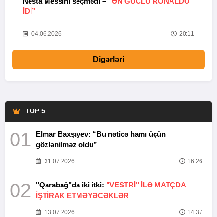
Nesta Messini seçmədi –
“ƏN GÜCLÜ RONALDO
“
IDI”
V
20
04.06.2026
20:11
Digərləri
TOP 5
01
Elmar Baxşıyev: “Bu nəticə hamı üçün
gözlənilməz oldu”
31.07.2026
16:26
02
"Qarabağ"da iki itki:
"VESTRİ" İLƏ MATÇDA
İŞTİRAK ETMƏYƏCƏKLƏR
13.07.2026
14:37