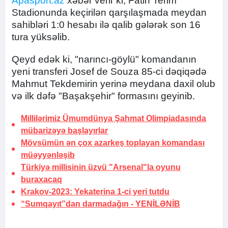
Apasport.az
xəbər verir ki, Fatih Terim
Stadionunda keçirilən qarşılaşmada meydan
sahibləri 1:0 hesabı ilə qalib gələrək son 16
tura yüksəlib.
Qeyd edək ki, "narıncı-göylü" komandanın
yeni transferi Josef de Souza 85-ci dəqiqədə
Mahmut Tekdemirin yerinə meydana daxil olub
və ilk dəfə "Başakşehir" formasını geyinib.
Millilərimiz Ümumdünya Şahmat Olimpiadasında
mübarizəyə başlayırlar
Mövsümün ən çox azarkeş toplayan komandası
müəyyənləşib
Türkiyə millisinin üzvü "Arsenal"la oyunu
buraxacaq
Krakov-2023: Yekaterina
1-ci yeri tutdu
“Sumqayıt”dan darmadağın -
YENİLƏNİB