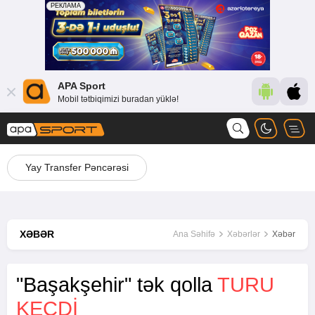
APA Sport
Mobil tətbiqimizi buradan yüklə!
Yay Transfer Pəncərəsi
XƏBƏR
Ana Səhifə
Xəbərlər
Xəbər
"Başakşehir" tək qolla
TURU
KEÇDI