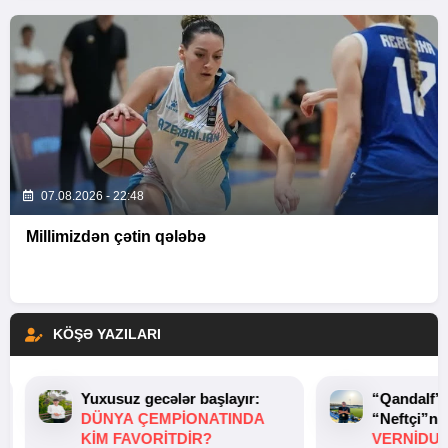
07.08.2026 - 22:48
Millimizdən çətin qələbə
KÖŞƏ YAZILARI
Yuxusuz gecələr başlayır:
“Qandalf”
DÜNYA ÇEMPIONATINDA
“Neftçi”ni
KIM FAVORITDIR?
VERNİDUB