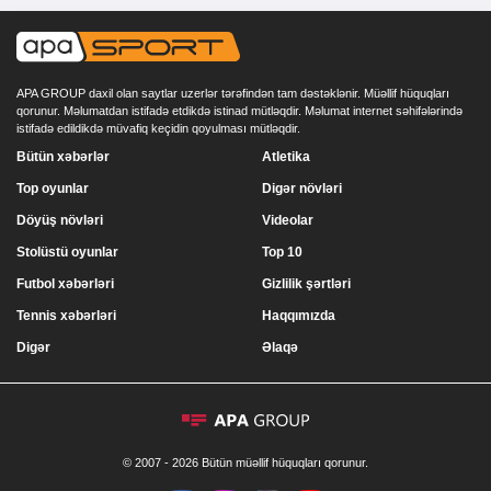
APA GROUP daxil olan saytlar uzerlər tərəfindən tam dəstəklənir. Müəllif hüquqları
qorunur. Məlumatdan istifadə etdikdə istinad mütləqdir. Məlumat internet səhifələrində
istifadə edildikdə müvafiq keçidin qoyulması mütləqdir.
Bütün xəbərlər
Atletika
Top oyunlar
Digər növləri
Döyüş növləri
Videolar
Stolüstü oyunlar
Top 10
Futbol xəbərləri
Gizlilik şərtləri
Tennis xəbərləri
Haqqımızda
Digər
Əlaqə
© 2007 - 2026 Bütün müəllif hüquqları qorunur.