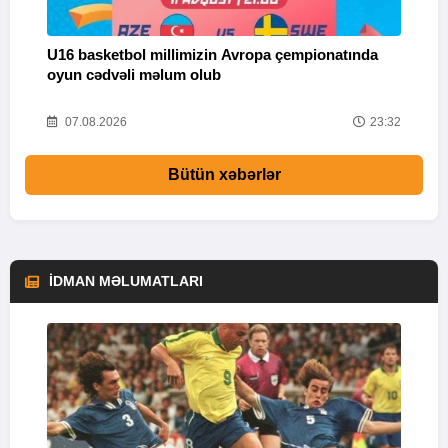
U16 basketbol millimizin Avropa çempionatında
M
oyun cədvəli məlum olub
58
07.08.2026
23:32
Bütün xəbərlər
İDMAN MƏLUMATLARI