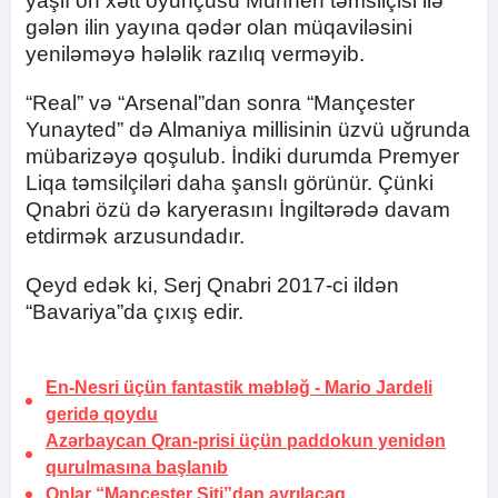
yaşlı ön xətt oyunçusu Münhen təmsilçisi ilə
gələn ilin yayına qədər olan müqaviləsini
yeniləməyə hələlik razılıq verməyib.
“Real” və “Arsenal”dan sonra “Mançester
Yunayted” də Almaniya millisinin üzvü uğrunda
mübarizəyə qoşulub. İndiki durumda Premyer
Liqa təmsilçiləri daha şanslı görünür. Çünki
Qnabri özü də karyerasını İngiltərədə davam
etdirmək arzusundadır.
Qeyd edək ki, Serj Qnabri 2017-ci ildən
“Bavariya”da çıxış edir.
En-Nesri üçün fantastik məbləğ -
Mario Jardeli
geridə qoydu
Azərbaycan Qran-prisi üçün paddokun yenidən
qurulmasına başlanıb
Onlar “Mançester Siti”dən
ayrılacaq