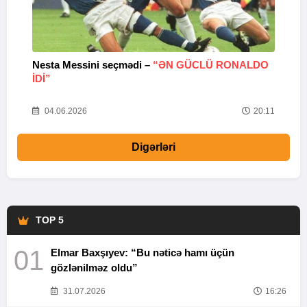
Nesta Messini seçmədi –
“ƏN GÜCLÜ RONALDO
“
IDI”
V
20
04.06.2026
20:11
Digərləri
TOP 5
01
Elmar Baxşıyev: “Bu nəticə hamı üçün
gözlənilməz oldu”
31.07.2026
16:26