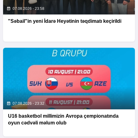
07.08.2026 - 23:58
"Səbail"in yeni İdarə Heyətinin təqdimatı keçirildi
07.08.2026 - 23:32
U16 basketbol millimizin Avropa çempionatında
oyun cədvəli məlum olub