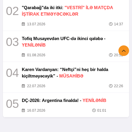
02
"Qarabağ"da iki itki:
"VESTRİ" İLƏ MATÇDA
İŞTİRAK ETMƏYƏCƏKLƏR
13.07.2026
14:37
03
Tofiq Musayevdən UFC-də ikinci qələbə -
YENİLƏNİB
01.08.2026
20:52
04
Karen Vardanyan: “Neftçi”ni heç bir halda
kiçiltməyəcəyik” -
MÜSAHİBƏ
22.07.2026
22:26
05
DÇ-2026: Argentina finalda! -
YENİLƏNİB
16.07.2026
01:01