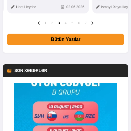
TOXUNUŞ
Hacı Heydər
02.06.2026
İsmayıl Xeyrullaye
1
2
3
4
5
6
7
Bütün Yazılar
SON XƏBƏRLƏR