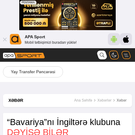
APA Sport
Mobil tətbiqimizi buradan yüklə!
Yay Transfer Pəncərəsi
XƏBƏR
Ana Səhifə
Xəbərlər
Xəbər
“Bavariya”nı İngiltərə klubuna
DƏYIŞƏ BILƏR