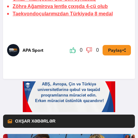
Zöhrə Ağamirova lentlə çıxışda 4-cü olub
Taekvondoçularımızdan Türkiyədə
8 medal
0
0
APA Sport
Paylaş
OXŞAR XƏBƏRLƏR