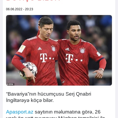
06.06.2022 - 20:23
“Bavariya”nın hücumçusu Serj Qnabri
İngiltərəyə köçə bilər.
Apasport.az
saytının məlumatına görə, 26