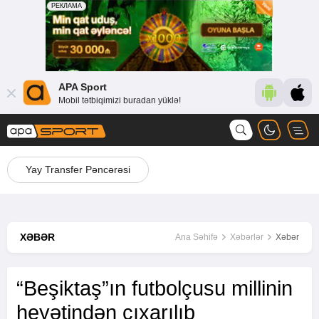
APA Sport
Mobil tətbiqimizi buradan yüklə!
Yay Transfer Pəncərəsi
XƏBƏR
Ana Səhifə
Xəbərlər
Xəbər
“Beşiktaş”ın futbolçusu millinin
heyətindən çıxarılıb