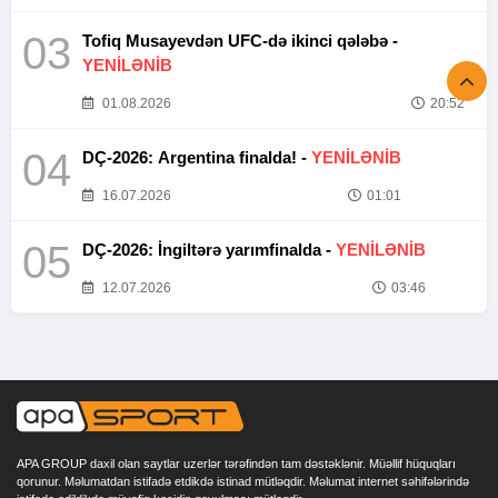
03
Tofiq Musayevdən UFC-də ikinci qələbə -
YENİLƏNİB
01.08.2026
20:52
04
DÇ-2026: Argentina finalda! -
YENİLƏNİB
16.07.2026
01:01
05
DÇ-2026: İngiltərə yarımfinalda -
YENİLƏNİB
12.07.2026
03:46
APA GROUP daxil olan saytlar uzerlər tərəfindən tam dəstəklənir. Müəllif hüquqları
qorunur. Məlumatdan istifadə etdikdə istinad mütləqdir. Məlumat internet səhifələrində