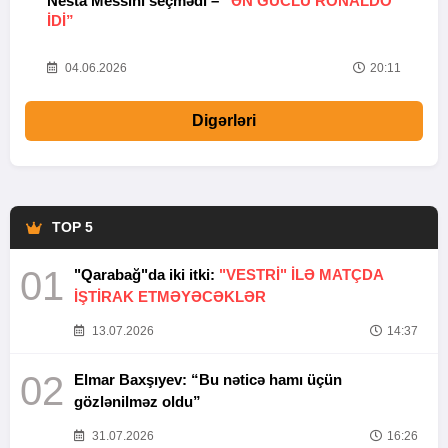
Nesta Messini seçmədi –
“ƏN GÜCLÜ RONALDO
“
IDI”
V
20
04.06.2026
20:11
Digərləri
TOP 5
01
"Qarabağ"da iki itki:
"VESTRİ" İLƏ MATÇDA
İŞTİRAK ETMƏYƏCƏKLƏR
13.07.2026
14:37
02
Elmar Baxşıyev: “Bu nəticə hamı üçün
gözlənilməz oldu”
31.07.2026
16:26