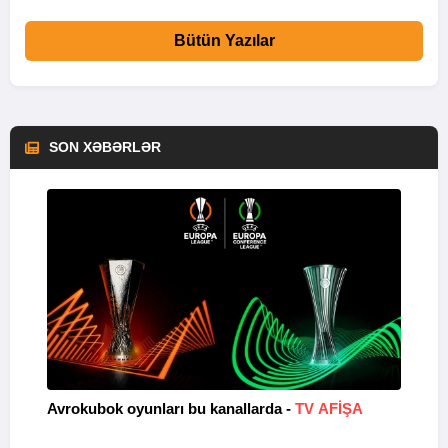
Bütün Yazılar
SON XƏBƏRLƏR
Avrokubok oyunları bu kanallarda -
TV AFİŞA
M