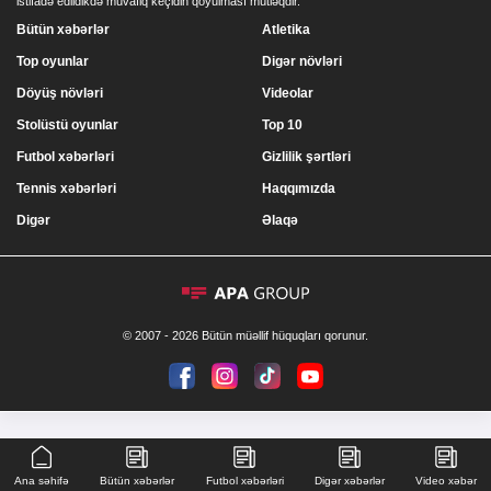
istifadə edildikdə müvafiq keçidin qoyulması mütləqdir.
Bütün xəbərlər
Atletika
Top oyunlar
Digər növləri
Döyüş növləri
Videolar
Stolüstü oyunlar
Top 10
Futbol xəbərləri
Gizlilik şərtləri
Tennis xəbərləri
Haqqımızda
Digər
Əlaqə
© 2007 - 2026 Bütün müəllif hüquqları qorunur.
Ana səhifə
Bütün xəbərlər
Futbol xəbərləri
Digər xəbərlər
Video xəbər