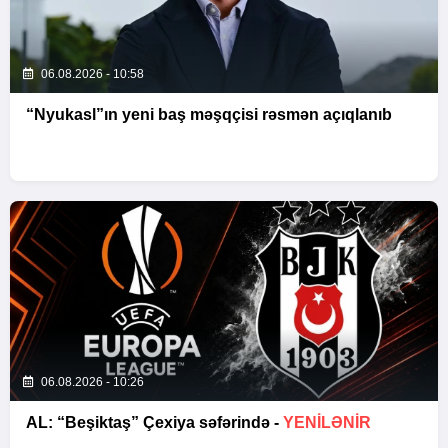
06.08.2026 - 10:58
“Nyukasl”ın yeni baş məşqçisi rəsmən açıqlanıb
06.08.2026 - 10:26
AL: “Beşiktaş” Çexiya səfərində -
YENİLƏNİR