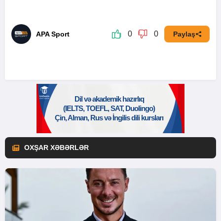
0
0
APA Sport
Paylaş
OXŞAR XƏBƏRLƏR