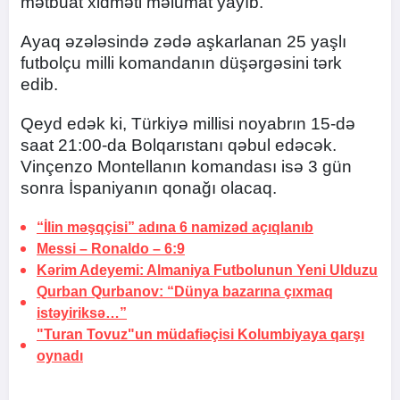
mətbuat xidməti məlumat yayıb.
Ayaq əzələsində zədə aşkarlanan 25 yaşlı
futbolçu milli komandanın düşərgəsini tərk
edib.
Qeyd edək ki, Türkiyə millisi noyabrın 15-də
saat 21:00-da Bolqarıstanı qəbul edəcək.
Vinçenzo Montellanın komandası isə 3 gün
sonra İspaniyanın qonağı olacaq.
“İlin məşqçisi” adına 6 namizəd açıqlanıb
Messi – Ronaldo –
6:9
Kərim Adeyemi: Almaniya Futbolunun Yeni Ulduzu
Qurban Qurbanov: “Dünya bazarına çıxmaq
istəyiriksə…”
"Turan Tovuz"un müdafiəçisi Kolumbiyaya qarşı
oynadı