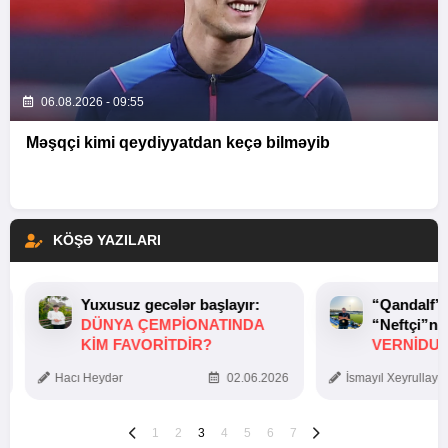
06.08.2026 - 09:55
Məşqçi kimi qeydiyyatdan keçə bilməyib
KÖŞƏ YAZILARI
Yuxusuz gecələr başlayır:
“Qandalf”
DÜNYA ÇEMPIONATINDA
“Neftçi”ni
KIM FAVORITDIR?
VERNİDUB
TOXUNUŞ
Hacı Heydər
02.06.2026
İsmayıl Xeyrullaye
1
2
3
4
5
6
7