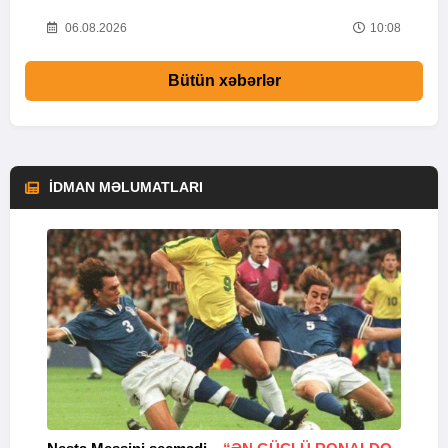
26
06.08.2026
10:08
Bütün xəbərlər
İDMAN MƏLUMATLARI