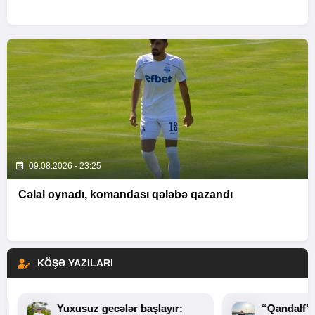
09.08.2026 - 23:25
Cəlal oynadı, komandası qələbə qazandı
KÖŞƏ YAZILARI
Yuxusuz gecələr başlayır:
“Qandalf”