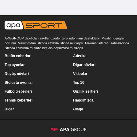
APA GROUP daxil olan saytlar uzerlər tərəfindən tam dəstəklənir. Müəllif hüquqları
qorunur. Məlumatdan istifadə etdikdə istinad mütləqdir. Məlumat internet səhifələrində
istifadə edildikdə müvafiq keçidin qoyulması mütləqdir.
Bütün xəbərlər
Atletika
Top oyunlar
Digər növləri
Döyüş növləri
Videolar
Stolüstü oyunlar
Top 10
Futbol xəbərləri
Gizlilik şərtləri
Tennis xəbərləri
Haqqımızda
Digər
Əlaqə