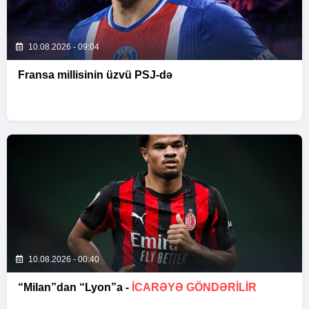
10.08.2026 - 09:04
Fransa millisinin üzvü PSJ-də
10.08.2026 - 00:40
“Milan”dan “Lyon”a -
İCARƏYƏ GÖNDƏRİLİR