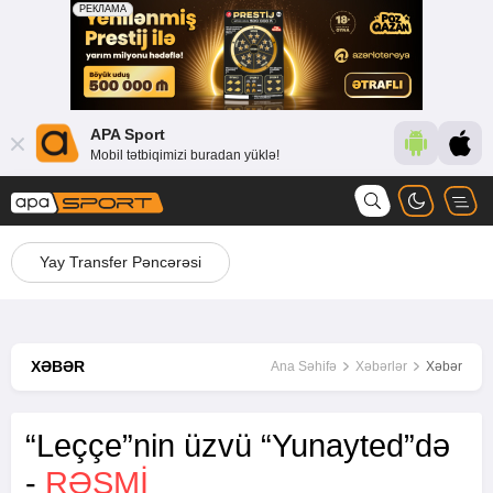
APA Sport
Mobil tətbiqimizi buradan yüklə!
Yay Transfer Pəncərəsi
XƏBƏR
Ana Səhifə
Xəbərlər
Xəbər
“Leççe”nin üzvü “Yunayted”də
-
RƏSMI