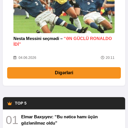
Nesta Messini seçmədi –
“ƏN GÜCLÜ RONALDO
“
IDI”
V
20
04.06.2026
20:11
Digərləri
TOP 5
01
Elmar Baxşıyev: “Bu nəticə hamı üçün
gözlənilməz oldu”