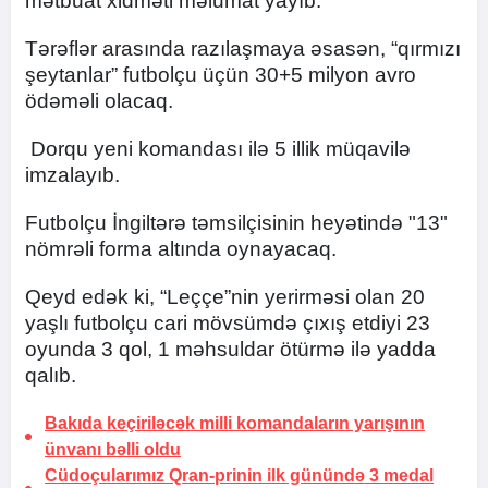
mətbuat xidməti məlumat yayıb.
Tərəflər arasında razılaşmaya əsasən, “qırmızı
şeytanlar” futbolçu üçün 30+5 milyon avro
ödəməli olacaq.
Dorqu yeni komandası ilə 5 illik müqavilə
imzalayıb.
Futbolçu İngiltərə təmsilçisinin heyətində "13"
nömrəli forma altında oynayacaq.
Qeyd edək ki, “Leççe”nin yerirməsi olan 20
yaşlı futbolçu cari mövsümdə çıxış etdiyi 23
oyunda 3 qol, 1 məhsuldar ötürmə ilə yadda
qalıb.
Bakıda keçiriləcək milli komandaların yarışının
ünvanı bəlli oldu
Cüdoçularımız Qran-prinin ilk günündə 3 medal