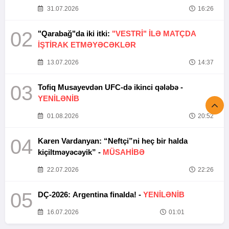
31.07.2026
16:26
02
"Qarabağ"da iki itki:
"VESTRİ" İLƏ MATÇDA
İŞTİRAK ETMƏYƏCƏKLƏR
13.07.2026
14:37
03
Tofiq Musayevdən UFC-də ikinci qələbə -
YENİLƏNİB
01.08.2026
20:52
04
Karen Vardanyan: “Neftçi”ni heç bir halda
kiçiltməyəcəyik” -
MÜSAHİBƏ
22.07.2026
22:26
05
DÇ-2026: Argentina finalda! -
YENİLƏNİB
16.07.2026
01:01