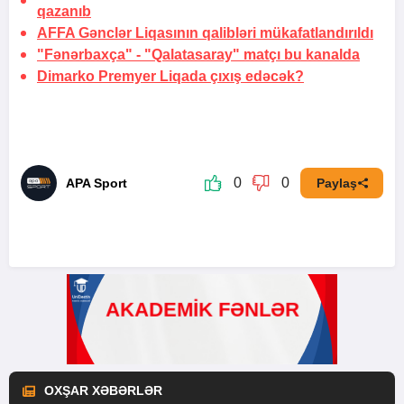
qazanıb
AFFA Gənclər Liqasının qalibləri mükafatlandırıldı
"Fənərbaxça" - "Qalatasaray" matçı bu kanalda
Dimarko Premyer Liqada çıxış edəcək?
0
0
APA Sport
Paylaş
OXŞAR XƏBƏRLƏR