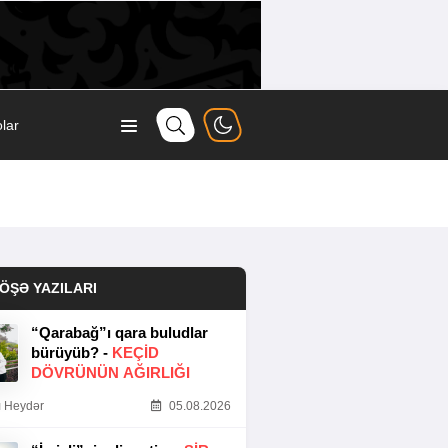
lar
ÖŞƏ YAZILARI
“Qarabağ”ı qara buludlar
bürüyüb? -
KEÇID
DÖVRÜNÜN AĞIRLIĞI
 Heydər
05.08.2026