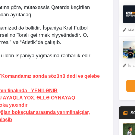
ına görə, mütəxəssis Qətərdə keçirilən
dən ayrılacaq.
mizəd də bəllidir. İspaniya Kral Futbol
APA 
selino Toralı gətirmək niyyətindədir. O,
rreal” və “Atletik”də çalışıb.
 ildən İspaniya yığmasına rəhbərlik edir.
İsma
 “Komandamız sonda sözünü dedi və qələbə
ın finalında -
YENİLƏNİB
U AYAQLA YOX, ƏLLƏ OYNAYAQ
oka yaxındır
lan boksçular arasında yarımfinalçılar,
S
nləşib