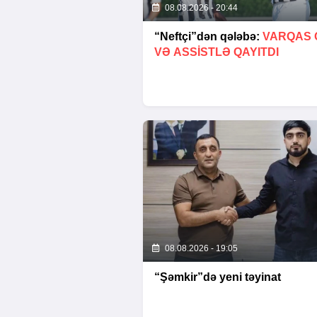
08.08.2026 - 20:44
“Neftçi”dən qələbə:
VARQAS 
VƏ ASSİSTLƏ QAYITDI
08.08.2026 - 19:05
“Şəmkir”də yeni təyinat