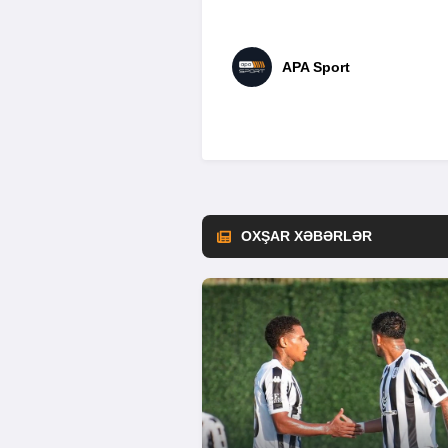
APA Sport
OXŞAR XƏBƏRLƏR