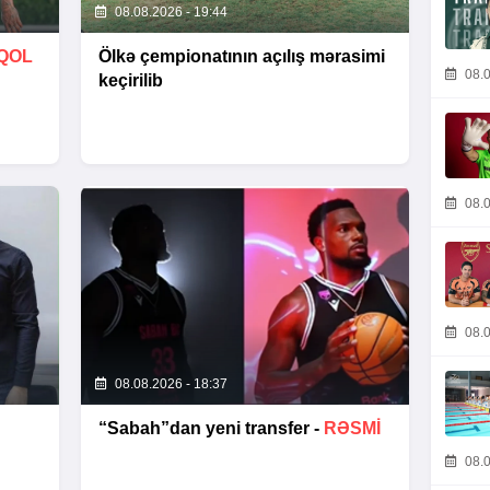
08.08.2026 - 19:44
QOL
Ölkə çempionatının açılış mərasimi
08.0
keçirilib
08.0
08.0
08.08.2026 - 18:37
“Sabah”dan yeni transfer -
RƏSMİ
08.0