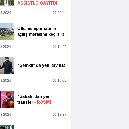
ASSİSTLƏ QAYITDI
8.2026
20:44
Ölkə çempionatının
açılış mərasimi keçirilib
8.2026
19:44
“Şəmkir”də yeni təyinat
8.2026
19:05
“Sabah”dan yeni
transfer -
RƏSMİ
8.2026
18:37