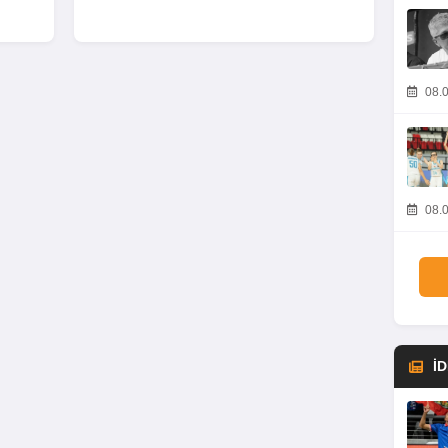
08.0
08.0
İ