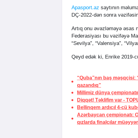
Apasport.az
saytının məlumat
DÇ-2022-dən sonra vəzifəsin
Artıq onu əvəzləməyə əsas na
Federasiyası bu vəzifəyə Mar
“Sevilya”, “Valensiya”, “Vilya
Qeyd edək ki, Enrike 2019-cu
“Quba”nın baş məşqçisi:
qazandıq”
Millimiz dünya çempionatın
Diqqət! Təklifim var
- TOP
Bellinqem ardıcıl 4-cü kub
Azərbaycan çempionatı: Oğ
qızlarda finalçılar müəyyə