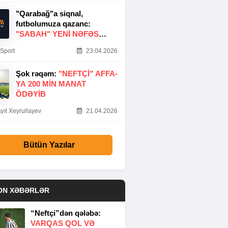
"Qarabağ"a siqnal,
futbolumuza qazanc:
"SABAH" YENI NƏFƏS
GƏTIRDI
Sport
23.04.2026
Şok rəqəm:
"NEFTÇI" AFFA-
YA 200 MIN MANAT
ÖDƏYIB
yıl Xeyrullayev
21.04.2026
Bütün Yazılar
ON XƏBƏRLƏR
“Neftçi”dən qələbə:
VARQAS QOL VƏ