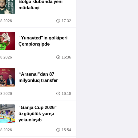
Bölgə klubunda yeni
müdafiəçi
8.2026
17:32
“Yunayted”in qolkiperi
Çempionşipdə
8.2026
16:36
“Arsenal”dan 87
milyonluq transfer
8.2026
16:18
"Ganja Cup 2026"
üzgüçülük yarışı
yekunlaşıb
8.2026
15:54