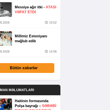
Messiyə ağır itki -
ATASI
VƏFAT ETDI
8.2026
15:02
Millimiz Estoniyanı
məğlub edib
8.2026
14:56
Bütün xəbərlər
DMAN MƏLUMATLARI
Haitinin formasında
Polşa bayrağı –
SƏBƏBI