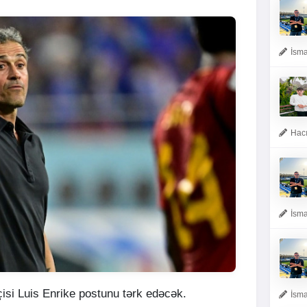
İsma
Hacı
İsma
çisi Luis Enrike postunu tərk edəcək.
İsma