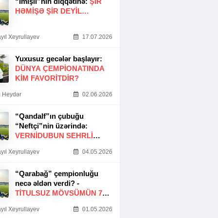
“İmişli”nin diqqətinə:
ŞIR
HƏMIŞƏ ŞIR DEYIL…
yıl Xeyrullayev
17.07.2026
Yuxusuz gecələr başlayır:
DÜNYA ÇEMPIONATINDA
KIM FAVORITDIR?
 Heydər
02.06.2026
“Qandalf”ın çubuğu
“Neftçi”nin üzərində:
VERNİDUBUN SEHRLİ
TOXUNUŞU
yıl Xeyrullayev
04.05.2026
“Qarabağ” çempionluğu
necə əldən verdi? -
TITULSUZ MÖVSÜMÜN 7
SƏBƏBI
yıl Xeyrullayev
01.05.2026