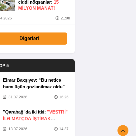
ciddi nöqsanlar:
15
MILYON MANAT!
4.2026
21:08
Digərləri
OP 5
Elmar Baxşıyev: “Bu nəticə
hamı üçün gözlənilməz oldu”
31.07.2026
16:26
"Qarabağ"da iki itki:
"VESTRİ"
İLƏ MATÇDA İŞTİRAK
ETMƏYƏCƏKLƏR
13.07.2026
14:37