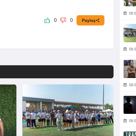
08.0
0
0
Paylaş
08.0
08.0
08.0