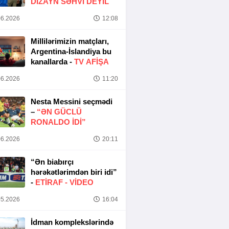
DIZAYN SƏHVI DEYIL
6.2026
12:08
Millilərimizin matçları,
Argentina-İslandiya bu
kanallarda -
TV AFİŞA
6.2026
11:20
Nesta Messini seçmədi
–
“ƏN GÜCLÜ
RONALDO IDI”
6.2026
20:11
“Ən biabırçı
hərəkətlərimdən biri idi”
-
ETIRAF -
VİDEO
5.2026
16:04
İdman komplekslərində