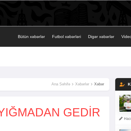
Bütün xəbərlər
Futbol xəbərləri
Digər xəbərlər
Video
Ana Səhifə
Xəbərlər
Xəbər
K
YIĞMADAN GEDIR
Hacı