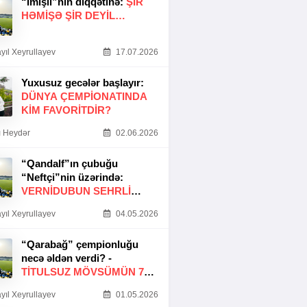
“İmişli”nin diqqətinə:
ŞIR
HƏMIŞƏ ŞIR DEYIL…
yıl Xeyrullayev
17.07.2026
Yuxusuz gecələr başlayır:
DÜNYA ÇEMPIONATINDA
KIM FAVORITDIR?
 Heydər
02.06.2026
“Qandalf”ın çubuğu
“Neftçi”nin üzərində:
VERNİDUBUN SEHRLİ
TOXUNUŞU
yıl Xeyrullayev
04.05.2026
“Qarabağ” çempionluğu
necə əldən verdi? -
TITULSUZ MÖVSÜMÜN 7
SƏBƏBI
yıl Xeyrullayev
01.05.2026