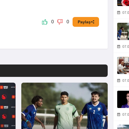
07.0
0
0
Paylaş
07.0
07.0
07.0