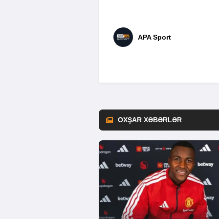
APA Sport
OXŞAR XƏBƏRLƏR