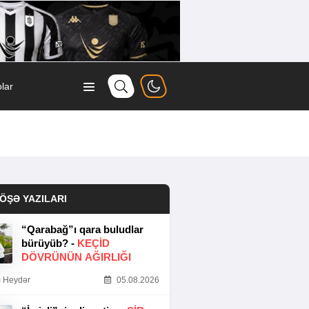
lar
ÖŞƏ YAZILARI
“Qarabağ”ı qara buludlar
bürüyüb? -
KEÇID
DÖVRÜNÜN AĞIRLIĞI
 Heydər
05.08.2026