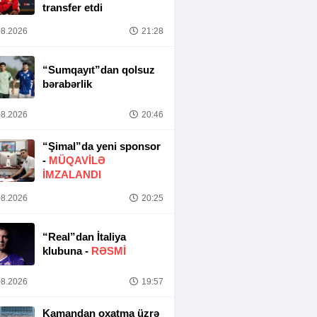
transfer etdi
8.2026
21:28
“Sumqayıt”dan qolsuz
bərabərlik
8.2026
20:46
“Şimal”da yeni sponsor
-
MÜQAVİLƏ
İMZALANDI
8.2026
20:25
“Real”dan İtaliya
klubuna -
RƏSMİ
8.2026
19:57
Kamandan oxatma üzrə