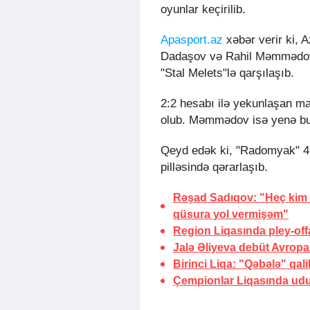
oyunlar keçirilib.
Apasport.az
xəbər verir ki, A
Dadaşov və Rahil Məmmədovu
"Stal Melets"lə qarşılaşıb.
2:2 hesabı ilə yekunlaşan m
olub. Məmmədov isə yenə bu o
Qeyd edək ki, "Radomyak" 41 
pilləsində qərarlaşıb.
Rəşad Sadıqov: "Heç kim 
qüsura yol vermişəm"
Region Liqasında pley-off
Jalə Əliyeva debüt Avropa
Birinci Liqa: "Qəbələ" qal
Çempionlar Liqasında ud