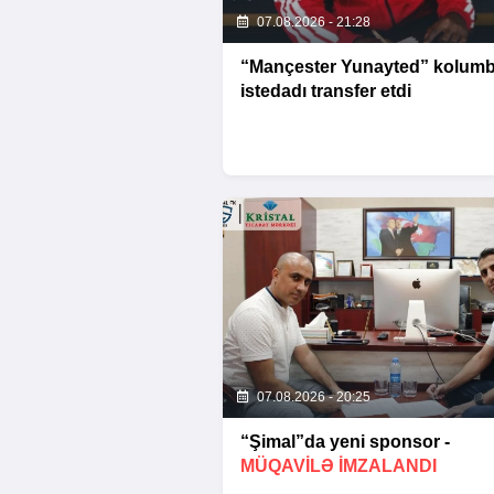
07.08.2026 - 21:28
“Mançester Yunayted” kolumbi
istedadı transfer etdi
07.08.2026 - 20:25
“Şimal”da yeni sponsor -
MÜQAVİLƏ İMZALANDI