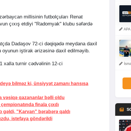
zərbaycan millisinin futbolçuları Renat
n çıxış etdiyi "Radomyak" klubu səfərdə
APA 
atçda Dadaşov 72-ci dəqiqədə meydana daxil
yunun iştirak ərizəsinə daxil edilməyib.
xalla turnir cədvəlinin 12-ci
İsma
deyə bilməz ki, ünsiyyət zamanı hansısa
a vəsiqə qazananlar bəlli oldu
 çempionatında finala
çıxdı
S
ib gəldi, "Karvan" bərabərə qaldı
uzdu,
istefaya göndərildi