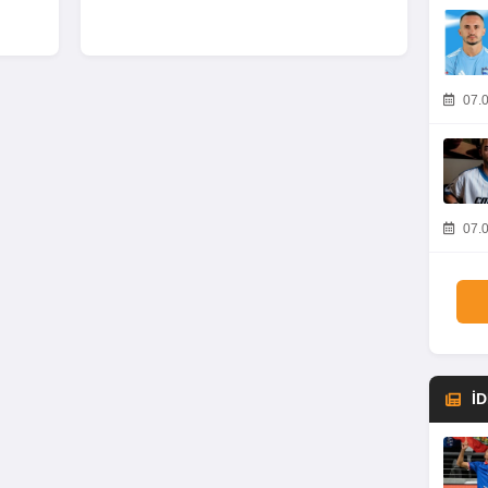
07.0
07.0
İ