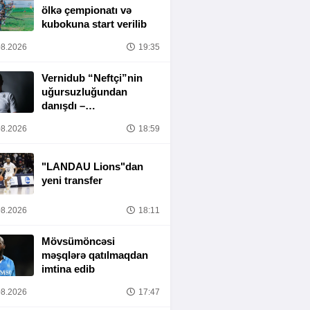
ölkə çempionatı və
kubokuna start verilib
8.2026
19:35
Vernidub “Neftçi”nin
uğursuzluğundan
danışdı –
“MƏSULIYYƏT
8.2026
18:59
TAMAMILƏ MƏNIM
ÜZƏRIMDƏDIR”
"LANDAU Lions"dan
yeni transfer
8.2026
18:11
Mövsümöncəsi
məşqlərə qatılmaqdan
imtina edib
8.2026
17:47