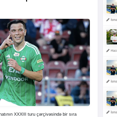
İsma
Hacı
İsma
İsma
tının XXXIII turu çərçivəsində bir sıra