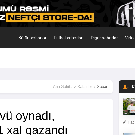
Bütün xəbərlər
Futbol xəbərləri
Digər xəbərlər
Video
Ana Səhifə
Xəbərlər
Xəbər
K
zvü oynadı,
Hacı
 xal qazandı