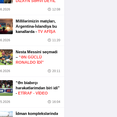
DIZAYN SƏHVI DEYIL
6.2026
12:08
Millilərimizin matçları,
Argentina-İslandiya bu
kanallarda -
TV AFİŞA
6.2026
11:20
Nesta Messini seçmədi
–
“ƏN GÜCLÜ
RONALDO IDI”
6.2026
20:11
“Ən biabırçı
hərəkətlərimdən biri idi”
-
ETIRAF -
VİDEO
5.2026
16:04
İdman komplekslərində