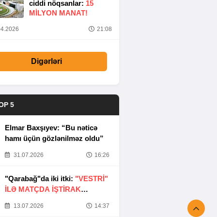
ciddi nöqsanlar:
15
MILYON MANAT!
4.2026
21:08
Digərləri
OP 5
Elmar Baxşıyev: “Bu nəticə
hamı üçün gözlənilməz oldu”
31.07.2026
16:26
"Qarabağ"da iki itki:
"VESTRİ"
İLƏ MATÇDA İŞTİRAK
ETMƏYƏCƏKLƏR
13.07.2026
14:37