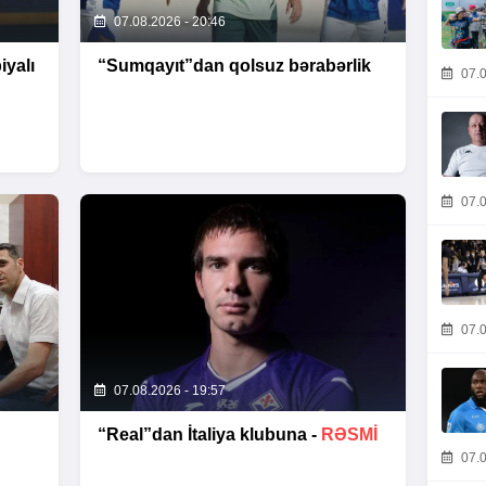
07.08.2026 - 20:46
yalı
“Sumqayıt”dan qolsuz bərabərlik
07.0
07.0
07.0
07.08.2026 - 19:57
“Real”dan İtaliya klubuna -
RƏSMİ
07.0