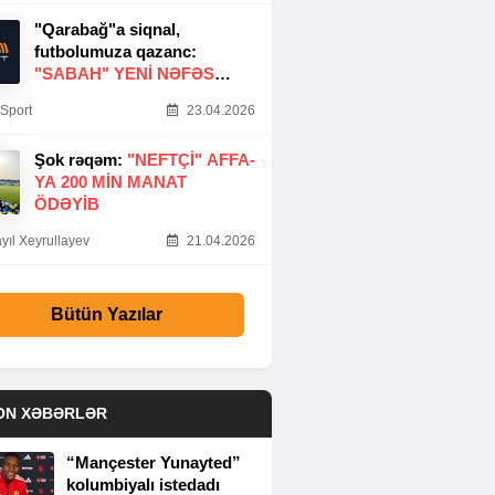
"Qarabağ"a siqnal,
futbolumuza qazanc:
"SABAH" YENI NƏFƏS
GƏTIRDI
Sport
23.04.2026
Şok rəqəm:
"NEFTÇI" AFFA-
YA 200 MIN MANAT
ÖDƏYIB
yıl Xeyrullayev
21.04.2026
Bütün Yazılar
ON XƏBƏRLƏR
“Mançester Yunayted”
kolumbiyalı istedadı