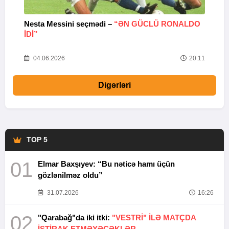
Nesta Messini seçmədi –
“ƏN GÜCLÜ RONALDO
“
IDI”
V
20
04.06.2026
20:11
Digərləri
TOP 5
01
Elmar Baxşıyev: “Bu nəticə hamı üçün
gözlənilməz oldu”
31.07.2026
16:26
02
"Qarabağ"da iki itki:
"VESTRİ" İLƏ MATÇDA
İŞTİRAK ETMƏYƏCƏKLƏR