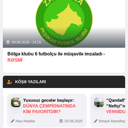
09.08.2026 - 14:16
Bölgə klubu 6 futbolçu ilə müqavilə imzaladı -
RƏSMİ
KÖŞƏ YAZILARI
Yuxusuz gecələr başlayır:
“Qandalf”
DÜNYA ÇEMPIONATINDA
“Neftçi”ni
KIM FAVORITDIR?
VERNİDUB
TOXUNUŞ
Hacı Heydər
02.06.2026
İsmayıl Xeyrullaye