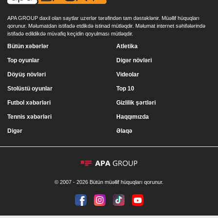
APA GROUP daxil olan saytlar uzerlər tərəfindən tam dəstəklənir. Müəllif hüquqları
qorunur. Məlumatdan istifadə etdikdə istinad mütləqdir. Məlumat internet səhifələrində
istifadə edildikdə müvafiq keçidin qoyulması mütləqdir.
Bütün xəbərlər
Atletika
Top oyunlar
Digər növləri
Döyüş növləri
Videolar
Stolüstü oyunlar
Top 10
Futbol xəbərləri
Gizlilik şərtləri
Tennis xəbərləri
Haqqımızda
Digər
Əlaqə
© 2007 - 2026 Bütün müəllif hüquqları qorunur.