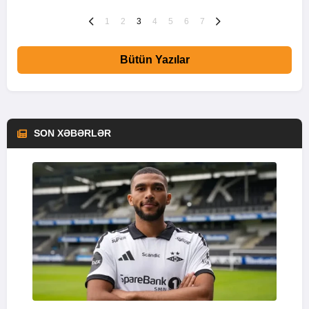
1
2
3
4
5
6
7
Bütün Yazılar
SON XƏBƏRLƏR