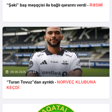
“Şəki” baş məşqçisi ilə bağlı qərarını verdi -
RƏSMİ
09.08.2026 - 14:44
“Turan Tovuz”dan ayrıldı -
NORVEÇ KLUBUNA
KEÇDİ