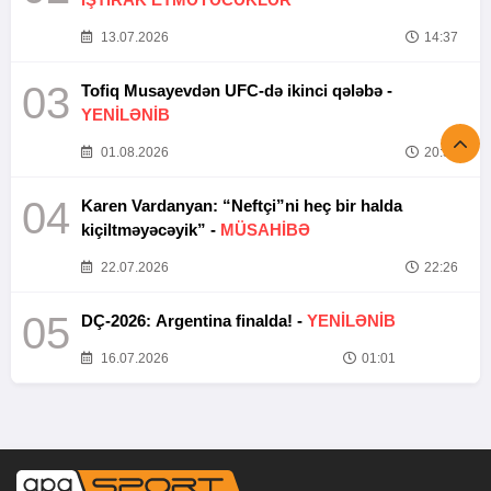
13.07.2026
14:37
03
Tofiq Musayevdən UFC-də ikinci qələbə -
YENİLƏNİB
01.08.2026
20:52
04
Karen Vardanyan: “Neftçi”ni heç bir halda
kiçiltməyəcəyik” -
MÜSAHİBƏ
22.07.2026
22:26
05
DÇ-2026: Argentina finalda! -
YENİLƏNİB
16.07.2026
01:01