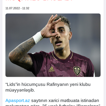
11.07.2022 - 11:32
“Lids”in hücumçusu Rafinyanın yeni klubu
müəyyənləşib.
Apasport.az
saytının xarici mətbuata istinadən