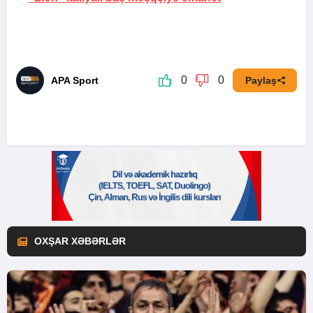
0
0
APA Sport
Paylaş
OXŞAR XƏBƏRLƏR