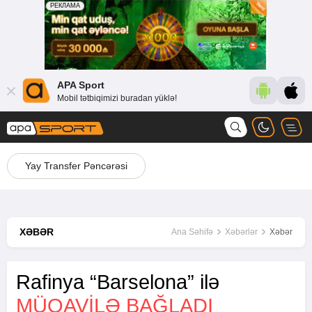
APA Sport
Mobil tətbiqimizi buradan yüklə!
Yay Transfer Pəncərəsi
XƏBƏR
Ana Səhifə
Xəbərlər
Xəbər
Rafinya “Barselona” ilə
MÜQAVILƏ BAĞLADI