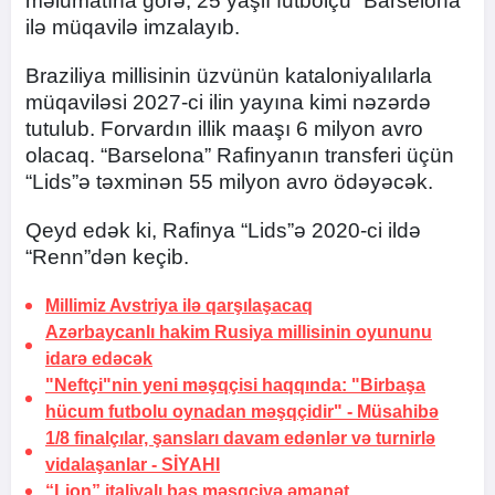
məlumatına görə, 25 yaşlı futbolçu “Barselona”
ilə müqavilə imzalayıb.
Braziliya millisinin üzvünün kataloniyalılarla
müqaviləsi 2027-ci ilin yayına kimi nəzərdə
tutulub. Forvardın illik maaşı 6 milyon avro
olacaq. “Barselona” Rafinyanın transferi üçün
“Lids”ə təxminən 55 milyon avro ödəyəcək.
Qeyd edək ki, Rafinya “Lids”ə 2020-ci ildə
“Renn”dən keçib.
Millimiz Avstriya ilə qarşılaşacaq
Azərbaycanlı hakim Rusiya millisinin oyununu
idarə edəcək
"Neftçi"nin yeni məşqçisi haqqında: "Birbaşa
hücum futbolu oynadan məşqçidir" -
Müsahibə
1/8 finalçılar, şansları davam edənlər və turnirlə
vidalaşanlar -
SİYAHI
“Lion” italiyalı baş məşqçiyə
əmanət