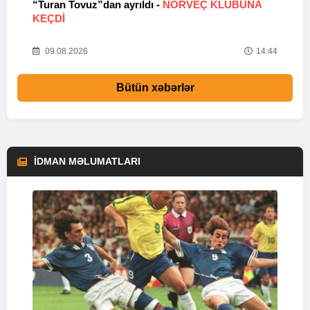
“Turan Tovuz”dan ayrıldı -
NORVEÇ KLUBUNA
B
KEÇDİ
R
33
09.08.2026
14:44
Bütün xəbərlər
İDMAN MƏLUMATLARI