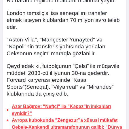
Bu barədə İngiltərə mətbuatı məlumat yayıb.
London təmsilçisi isə seneqallını transfer
etmək istəyən klublardan 70 milyon avro tələb
edir.
"Aston Villa", "Mançester Yunayted" və
"Napoli"nin transfer siyahısında yer alan
Ceksonun seçimi maraqla gözlənilir.
Qeyd edək ki, futbolçunun “Çelsi” ilə müqavilə
müddəti 2033-cü il iyunun 30-na qədərdir.
Forvard karyerası ərzində “Kasa
Sports”(Seneqal), “Vilyarreal” və “Mirandes”
klublarında da çıxış edib.
Azər Bağırov: "Neftçi" ilə "Kəpəz"in imkanları
eynidir?“
Avropa kubokunda “Zəngəzur”a xüsusi
mükafat
Qəbələ-Xankəndi ultramarafonunun qalibi: “Dünya