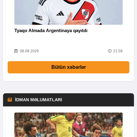
Tyaqo Almada Argentinaya qayıtdı
T
46
08.08.2026
21:58
Bütün xəbərlər
İDMAN MƏLUMATLARI