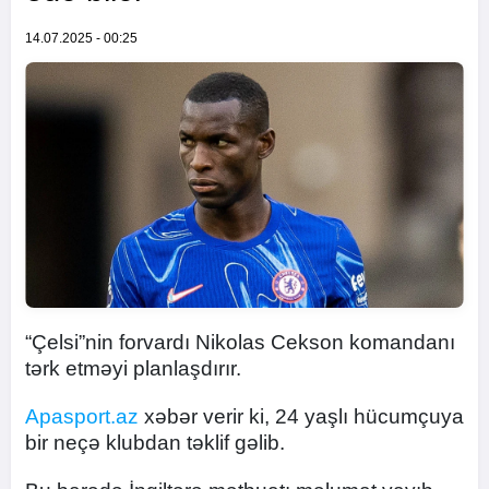
14.07.2025 - 00:25
“Çelsi”nin forvardı Nikolas Cekson komandanı
tərk etməyi planlaşdırır.
Apasport.az
xəbər verir ki, 24 yaşlı hücumçuya
bir neçə klubdan təklif gəlib.