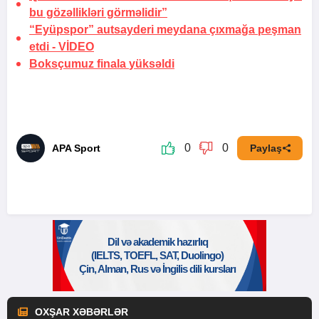
bu gözəllikləri görməlidir”
“Eyüpspor” autsayderi meydana çıxmağa peşman
etdi -
VİDEO
Boksçumuz finala
yüksəldi
0
0
APA Sport
Paylaş
OXŞAR XƏBƏRLƏR