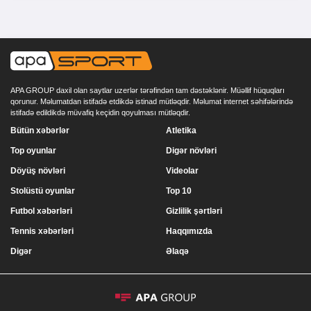
APA GROUP daxil olan saytlar uzerlər tərəfindən tam dəstəklənir. Müəllif hüquqları
qorunur. Məlumatdan istifadə etdikdə istinad mütləqdir. Məlumat internet səhifələrində
istifadə edildikdə müvafiq keçidin qoyulması mütləqdir.
Bütün xəbərlər
Atletika
Top oyunlar
Digər növləri
Döyüş növləri
Videolar
Stolüstü oyunlar
Top 10
Futbol xəbərləri
Gizlilik şərtləri
Tennis xəbərləri
Haqqımızda
Digər
Əlaqə