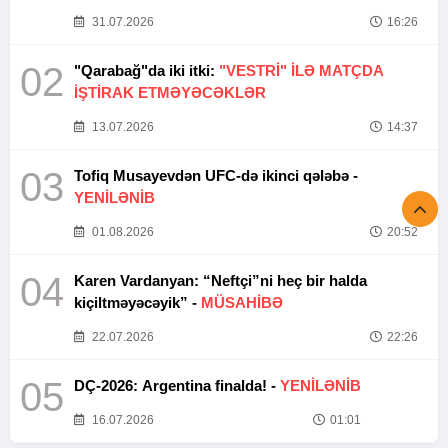
31.07.2026
16:26
02
"Qarabağ"da iki itki:
"VESTRİ" İLƏ MATÇDA
İŞTİRAK ETMƏYƏCƏKLƏR
13.07.2026
14:37
03
Tofiq Musayevdən UFC-də ikinci qələbə -
YENİLƏNİB
01.08.2026
20:52
04
Karen Vardanyan: “Neftçi”ni heç bir halda
kiçiltməyəcəyik” -
MÜSAHİBƏ
22.07.2026
22:26
05
DÇ-2026: Argentina finalda! -
YENİLƏNİB
16.07.2026
01:01