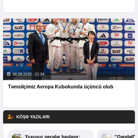
08.08.2026 - 21:34
Təmsilçimiz Avropa Kubokunda üçüncü olub
KÖŞƏ YAZILARI
Yuxusuz gecələr başlayır:
“Qandalf”