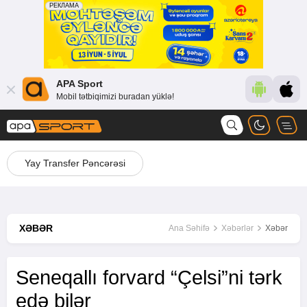
APA Sport
Mobil tətbiqimizi buradan yüklə!
Yay Transfer Pəncərəsi
XƏBƏR
Ana Səhifə
Xəbərlər
Xəbər
Seneqallı forvard “Çelsi”ni tərk
edə bilər