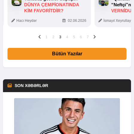
DÜNYA ÇEMPIONATINDA
“Neftçi”ni
KIM FAVORITDIR?
VERNİDUB
TOXUNUŞ
Hacı Heydər
02.06.2026
İsmayıl Xeyrullaye
1
2
3
4
5
6
7
Bütün Yazılar
SON XƏBƏRLƏR