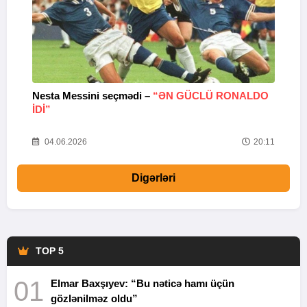
Nesta Messini seçmədi –
“ƏN GÜCLÜ RONALDO
“
IDI”
V
20
04.06.2026
20:11
Digərləri
TOP 5
01
Elmar Baxşıyev: “Bu nəticə hamı üçün
gözlənilməz oldu”