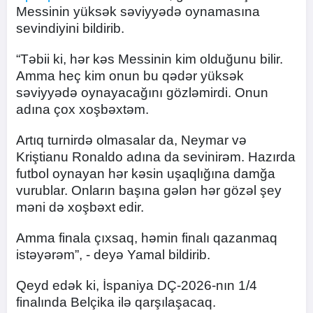
Messinin yüksək səviyyədə oynamasına
sevindiyini bildirib.
“Təbii ki, hər kəs Messinin kim olduğunu bilir.
Amma heç kim onun bu qədər yüksək
səviyyədə oynayacağını gözləmirdi. Onun
adına çox xoşbəxtəm.
Artıq turnirdə olmasalar da, Neymar və
Kriştianu Ronaldo adına da sevinirəm. Hazırda
futbol oynayan hər kəsin uşaqlığına damğa
vurublar. Onların başına gələn hər gözəl şey
məni də xoşbəxt edir.
Amma finala çıxsaq, həmin finalı qazanmaq
istəyərəm”, - deyə Yamal bildirib.
Qeyd edək ki, İspaniya DÇ-2026-nın 1/4
finalında Belçika ilə qarşılaşacaq.