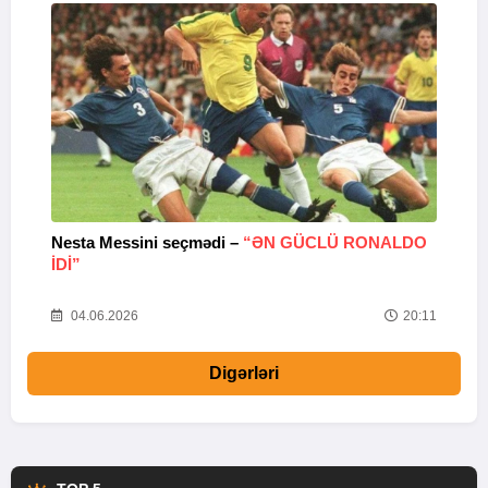
Nesta Messini seçmədi –
“ƏN GÜCLÜ RONALDO
“
IDI”
V
20
04.06.2026
20:11
Digərləri