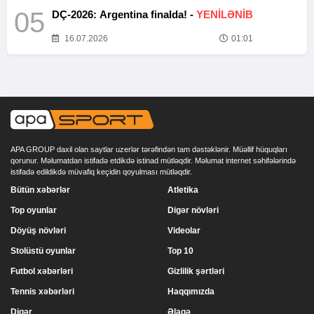
05
DÇ-2026: Argentina finalda! -
YENİLƏNİB
16.07.2026
01:01
APA GROUP daxil olan saytlar uzerlər tərəfindən tam dəstəklənir. Müəllif hüquqları
qorunur. Məlumatdan istifadə etdikdə istinad mütləqdir. Məlumat internet səhifələrində
istifadə edildikdə müvafiq keçidin qoyulması mütləqdir.
Bütün xəbərlər
Atletika
Top oyunlar
Digər növləri
Döyüş növləri
Videolar
Stolüstü oyunlar
Top 10
Futbol xəbərləri
Gizlilik şərtləri
Tennis xəbərləri
Haqqımızda
Digər
Əlaqə