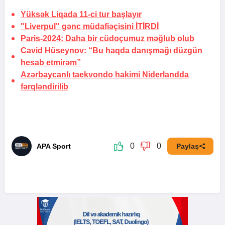
Yüksək Liqada 11-ci tur başlayır
"Liverpul" gənc müdafiəçisini
İTİRDİ
Paris-2024: Daha bir cüdoçumuz məğlub olub
Cavid Hüseynov: “Bu haqda danışmağı düzgün
hesab etmirəm”
Azərbaycanlı taekvondo hakimi Niderlandda
fərqləndirilib
0
0
APA Sport
Paylaş