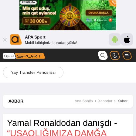
APA Sport
Mobil tətbiqimizi buradan yüklə!
Yay Transfer Pəncərəsi
XƏBƏR
Ana Səhifə
Xəbərlər
Xəbər
Yamal Ronaldodan danışdı -
“UŞAQLIĞIMIZA DAMĞA