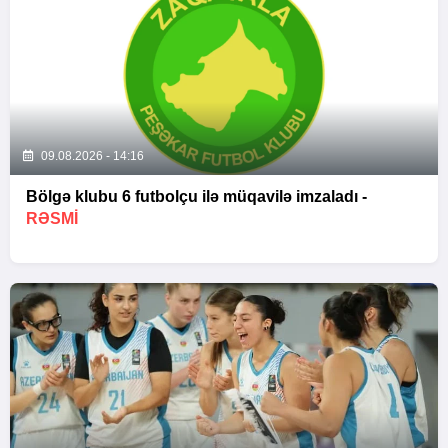
09.08.2026 - 14:16
Bölgə klubu 6 futbolçu ilə müqavilə imzaladı -
RƏSMİ