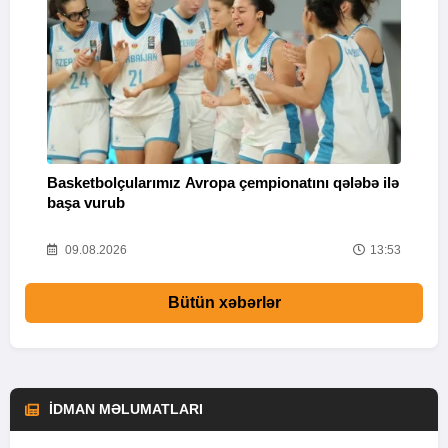
Basketbolçularımız Avropa çempionatını qələbə ilə
Q
başa vurub
V
16
09.08.2026
13:53
Bütün xəbərlər
İDMAN MƏLUMATLARI