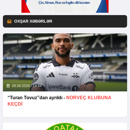
OXŞAR XƏBƏRLƏR
09.08.2026 - 14:44
“Turan Tovuz”dan ayrıldı -
NORVEÇ KLUBUNA
KEÇDİ