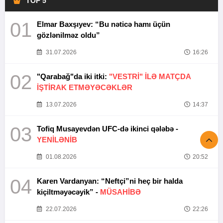
TOP 5
01
Elmar Baxşıyev: “Bu nəticə hamı üçün
gözlənilməz oldu”
31.07.2026
16:26
02
"Qarabağ"da iki itki:
"VESTRİ" İLƏ MATÇDA
İŞTİRAK ETMƏYƏCƏKLƏR
13.07.2026
14:37
03
Tofiq Musayevdən UFC-də ikinci qələbə -
YENİLƏNİB
01.08.2026
20:52
04
Karen Vardanyan: “Neftçi”ni heç bir halda
kiçiltməyəcəyik” -
MÜSAHİBƏ
22.07.2026
22:26