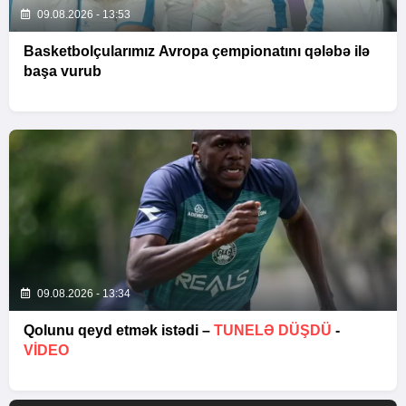
09.08.2026 - 13:53
Basketbolçularımız Avropa çempionatını qələbə ilə
başa vurub
09.08.2026 - 13:34
Qolunu qeyd etmək istədi –
TUNELƏ DÜŞDÜ
-
VİDEO