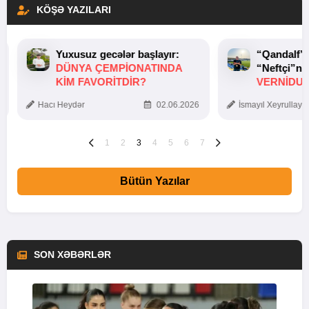
KÖŞƏ YAZILARI
Yuxusuz gecələr başlayır:
“Qandalf”
DÜNYA ÇEMPIONATINDA
“Neftçi”ni
KIM FAVORITDIR?
VERNİDUB
TOXUNUŞ
Hacı Heydər
02.06.2026
İsmayıl Xeyrullaye
1
2
3
4
5
6
7
Bütün Yazılar
SON XƏBƏRLƏR