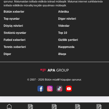
qorunur. Məlumatdan istifadə etdikdə istinad mütləqdir. Məlumat internet səhifələrində
istifadə edildikdə müvafiq keçidin qoyulması mütləqdir.
Bütün xəbərlər
Atletika
Top oyunlar
Digər növləri
Döyüş növləri
Videolar
Stolüstü oyunlar
Top 10
Futbol xəbərləri
Gizlilik şərtləri
Tennis xəbərləri
Haqqımızda
Digər
Əlaqə
© 2007 - 2026 Bütün müəllif hüquqları qorunur.