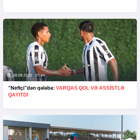
08.08.2026 - 20:44
“Neftçi”dən qələbə:
VARQAS QOL VƏ ASSİSTLƏ
QAYITDI