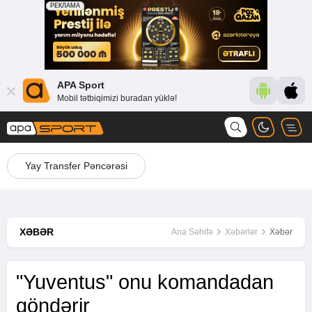
APA Sport
Mobil tətbiqimizi buradan yüklə!
Yay Transfer Pəncərəsi
XƏBƏR
Ana Səhifə
Xəbərlər
Xəbər
"Yuventus" onu komandadan
göndərir