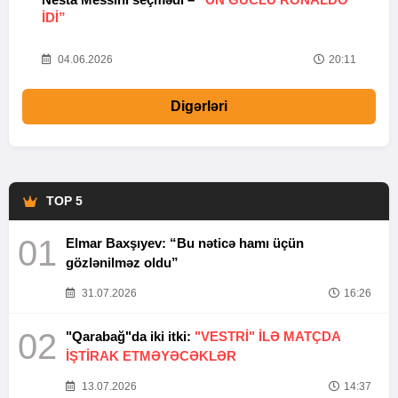
IDI”
V
20
04.06.2026
20:11
Digərləri
TOP 5
01
Elmar Baxşıyev: “Bu nəticə hamı üçün
gözlənilməz oldu”
31.07.2026
16:26
02
"Qarabağ"da iki itki:
"VESTRİ" İLƏ MATÇDA
İŞTİRAK ETMƏYƏCƏKLƏR
13.07.2026
14:37