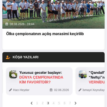
08.08.2026 - 19:44
Ölkə çempionatının açılış mərasimi keçirilib
KÖŞƏ YAZILARI
Yuxusuz gecələr başlayır:
“Qandalf”
DÜNYA ÇEMPIONATINDA
“Neftçi”ni
KIM FAVORITDIR?
VERNİDUB
TOXUNUŞ
Hacı Heydər
02.06.2026
İsmayıl Xeyrullaye
1
2
3
4
5
6
7