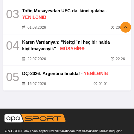
03
Tofiq Musayevdən UFC-də ikinci qələbə -
YENİLƏNİB
01.08.2026
20:52
04
Karen Vardanyan: “Neftçi”ni heç bir halda
kiçiltməyəcəyik” -
MÜSAHİBƏ
22.07.2026
22:26
05
DÇ-2026: Argentina finalda! -
YENİLƏNİB
16.07.2026
01:01
APA GROUP daxil olan saytlar uzerlər tərəfindən tam dəstəklənir. Müəllif hüquqları