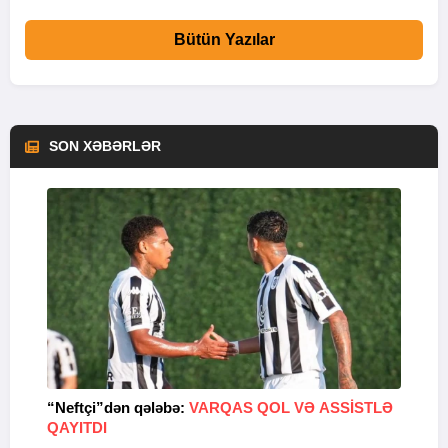
Bütün Yazılar
SON XƏBƏRLƏR
“Neftçi”dən qələbə:
VARQAS QOL VƏ ASSİSTLƏ
Ö
QAYITDI