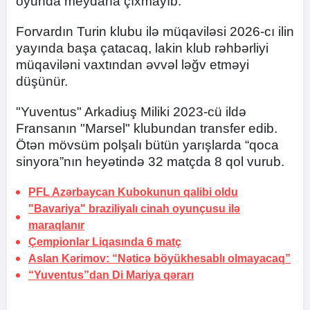
oyunda meydana çıxmayıb.
Forvardın Turin klubu ilə müqaviləsi 2026-cı ilin
yayında başa çatacaq, lakin klub rəhbərliyi
müqaviləni vaxtından əvvəl ləğv etməyi
düşünür.
"Yuventus" Arkadiuş Miliki 2023-cü ildə
Fransanın "Marsel" klubundan transfer edib.
Ötən mövsüm polşalı bütün yarışlarda “qoca
sinyora”nın heyətində 32 matçda 8 qol vurub.
PFL Azərbaycan Kubokunun qalibi oldu
"Bavariya" braziliyalı cinah oyunçusu ilə
maraqlanır
Çempionlar Liqasında
6 matç
Aslan Kərimov: “Nəticə böyükhesablı olmayacaq”
“Yuventus”dan Di Mariya
qərarı