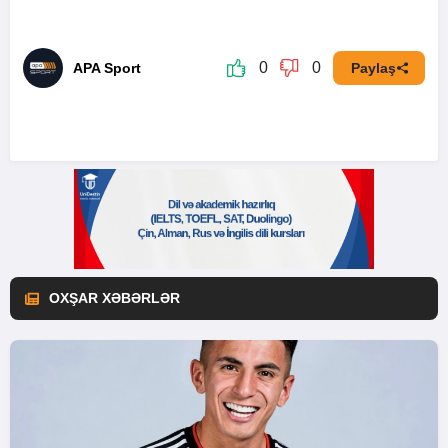
0
0
APA Sport
Paylaş
OXŞAR XƏBƏRLƏR