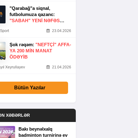
"Qarabağ"a siqnal,
futbolumuza qazanc:
"SABAH" YENI NƏFƏS
GƏTIRDI
Sport
23.04.2026
Şok rəqəm:
"NEFTÇI" AFFA-
YA 200 MIN MANAT
ÖDƏYIB
yıl Xeyrullayev
21.04.2026
Bütün Yazılar
ON XƏBƏRLƏR
Bakı beynəlxalq
badminton turnirinə ev