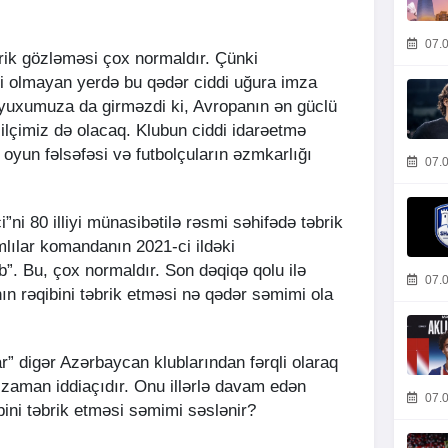
07.0
rik gözləməsi çox normaldır. Çünki
si olmayan yerdə bu qədər ciddi uğura imza
 yuxumuza da girməzdi ki, Avropanın ən güclü
lçimiz də olacaq. Klubun ciddi idarəetmə
yun fəlsəfəsi və futbolçuların əzmkarlığı
07.0
”ni 80 illiyi münasibətilə rəsmi səhifədə təbrik
mlılar komandanın 2021-ci ildəki
”. Bu, çox normaldır. Son dəqiqə qolu ilə
07.0
n rəqibini təbrik etməsi nə qədər səmimi ola
ar” digər Azərbaycan klublarından fərqli olaraq
r zaman iddiaçıdır. Onu illərlə davam edən
07.0
ini təbrik etməsi səmimi səslənir?