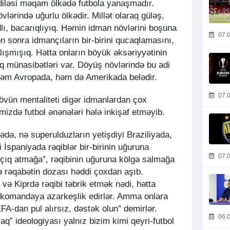
iləsi məqam ölkədə futbola yanaşmadır.
ərində uğurlu ölkədir. Millət olaraq güləş,
ı, bacarıqlıyıq. Həmin idman növlərini boşuna
07.0
sonra idmançıların bir-birini qucaqlamasını,
lışmışıq. Hətta onların böyük əksəriyyətinin
q münasibətləri var. Döyüş növlərində bu adi
həm Avropada, həm də Amerikada belədir.
07.0
övün mentaliteti digər idmanlardan çox
kəmizdə futbol ənənələri hələ inkişaf etməyib.
rədə, nə superulduzların yetişdiyi Braziliyada,
 İspaniyada rəqiblər bir-birinin uğuruna
07.0
alçıq atmağa”, rəqibinin uğuruna kölgə salmağa
sə rəqabətin dozası həddi çoxdan aşıb.
və Kiprdə rəqibi təbrik etmək nədi, hətta
ci komandaya azarkeşlik edirlər. Amma onlara
A-dan pul alırsız, dəstək olun” demirlər.
06.0
q” ideologiyası yalnız bizim kimi qeyri-futbol