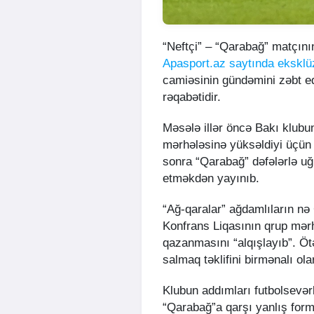
“Neftçi” – “Qarabağ” matçını
Apasport.az
saytında eksklü
camiəsinin gündəmini zəbt 
rəqabətidir.
Məsələ illər öncə Bakı klubu
mərhələsinə yüksəldiyi üçün 
sonra “Qarabağ” dəfələrlə uğu
etməkdən yayınıb.
“Ağ-qaralar” ağdamlıların nə
Konfrans Liqasının qrup mərh
qazanmasını “alqışlayıb”. Öt
salmaq təklifini birmənalı ola
Klubun addımları futbolsevərlə
“Qarabağ”a qarşı yanlış forma