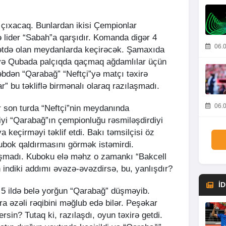
çıxacaq. Bunlardan ikisi Çempionlar
ə lider “Sabah”a qarşıdır. Komanda digər 4
06.0
ətdə olan meydanlarda keçirəcək. Şamaxıda
ə Qubada palçıqda qaçmaq ağdamlılar üçün
əbdən “Qarabağ” “Neftçi”yə matçı təxirə
ar” bu təkliflə birmənalı olaraq razılaşmadı.
06.0
ər son turda “Neftçi”nin meydanında
liyi “Qarabağ”ın çempionluğu rəsmiləşdirdiyi
 keçirməyi təklif etdi. Bakı təmsilçisi öz
kubok qaldırmasını görmək istəmirdi.
aşmadı. Kuboku elə məhz o zamankı “Bakcell
n indiki addımı əvəzə-əvəzdirsə, bu, yanlışdır?
İ
 5 ildə belə yorğun “Qarabağ” düşməyib.
 əzəli rəqibini məğlub edə bilər. Peşəkar
ersin? Tutaq ki, razılaşdı, oyun təxirə getdi.