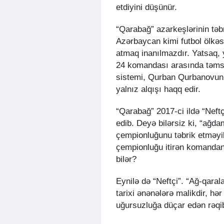
etdiyini düşünür.
“Qarabağ” azarkeşlərinin təb
Azərbaycan kimi futbol ölkə
atmaq inanılmazdır. Yatsaq,
24 komandası arasında təmsi
sistemi, Qurban Qurbanovun o
yalnız alqışı haqq edir.
“Qarabağ” 2017-ci ildə “Neftçi
edib. Deyə bilərsiz ki, “ağda
çempionluğunu təbrik etməyib
çempionluğu itirən komandanı
bilər?
Eynilə də “Neftçi”. “Ağ-qaral
tarixi ənənələrə malikdir, hə
uğursuzluğa düçar edən rəqib