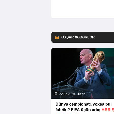
OXŞAR XƏBƏRLƏR
22.07.2026 - 15:46
Dünya çempionatı, yoxsa pul
fabriki? FIFA üçün artıq
HƏR 