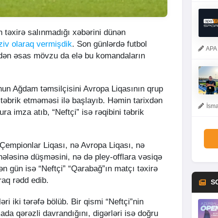
n təxirə salınmadığı xəbərini dünən
ziv olaraq vermişdik
. Son günlərdə futbol
APA 
edən əsas mövzu da elə bu komandaların
nun Ağdam təmsilçisini Avropa Liqasının qrup
təbrik etməməsi ilə başlayıb. Həmin tarixdən
İsma
ra imza atıb, “Neftçi” isə rəqibini təbrik
 Çempionlar Liqası, nə Avropa Liqası, nə
ələsinə düşməsini, nə də pley-offlara vəsiqə
ən gün isə “Neftçi” “Qarabağ”ın matçı təxirə
raq rədd edib.
S
ri iki tərəfə bölüb. Bir qismi “Neftçi”nin
da qərəzli davrandığını, digərləri isə doğru