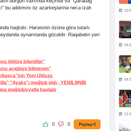
tın durğun vaxtında keçirildi və “Qarabağ”
çi” bu addımını öz azarkeşlərinə necə izah
10.0
ndə haqlıdır. Hərəsinin özünə görə tutarlı
meydanda oynanılanda gözəldir. Rəqabətin yeri
09.0
nu öldürə bilərdilər”
unu açıqlaya bilmərəm”
ərbaxça”nın Yeni Ulduzu
04.0
illa" "Ayaks"ı məğlub etdi -
YENİLƏNİB
ına məğlubiyyətlə başladı
21.0
0
0
Paylaş