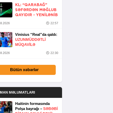
KL: “QARABAĞ”
SƏFƏRDƏN MƏĞLUB
QAYIDIR -
YENİLƏNİB
8.2026
22:57
Vinisius “Real”da qaldı:
UZUNMÜDDƏTLİ
MÜQAVİLƏ
8.2026
22:30
Bütün xəbərlər
DMAN MƏLUMATLARI
Haitinin formasında
Polşa bayrağı –
SƏBƏBI