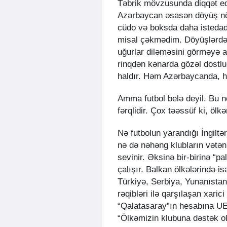
Təbrik mövzusunda diqqət ed
Azərbaycan əsasən döyüş növl
cüdo və boksda daha istedadl
misal çəkmədim. Döyüşlərdən 
uğurlar diləməsini görməyə a
rinqdən kənarda gözəl dostlu
haldır. Həm Azərbaycanda, 
Amma futbol belə deyil. Bu n
fərqlidir. Çox təəssüf ki, öl
Nə futbolun yarandığı İngiltə
nə də nəhəng klubların vətəni
sevinir. Əksinə bir-birinə “p
çalışır. Balkan ölkələrində i
Türkiyə, Serbiya, Yunanıstan 
rəqibləri ilə qarşılaşan xari
“Qalatasaray”ın hesabına UEF
“Ölkəmizin klubuna dəstək ola