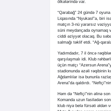
ölkələrində var.
“Qarabağ” 24 gündə 7 oyuna 
Liqasında “Nyukasl”a, biri is
matçın 3-nü yararsız vəziyy
süni meydançada oynamaq v
ciddi əziyyət olacaq. Bu səb
salmağı təklif etdi. “Ağ-qaral
Yadımdadır, 7 il öncə rəqibl
qarşılaşmalı idi. Klub rəhbər
üçün matçı “Azersun Arena”ya
stadionunda əzəli rəqibinin 
Ağdamlılar isə bununla razl
Arena”da qaldırdı. “Neftçi”ni
Həm də “Neftçi”nin əlinə son
Komanda uzun fasilədən sonra
klub niyə belə fürsəti əldən v