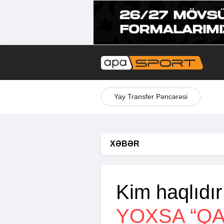
Yay Transfer Pəncərəsi
XƏBƏR
Kim haqlıdı
YOXSA “Q