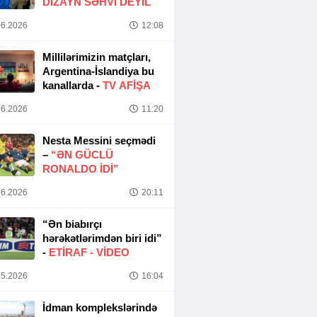
DIZAYN SƏHVI DEYIL
6.2026
12:08
Millilərimizin matçları,
Argentina-İslandiya bu
kanallarda -
TV AFİŞA
6.2026
11:20
Nesta Messini seçmədi
–
“ƏN GÜCLÜ
RONALDO IDI”
6.2026
20:11
“Ən biabırçı
hərəkətlərimdən biri idi”
-
ETIRAF -
VİDEO
5.2026
16:04
İdman komplekslərində