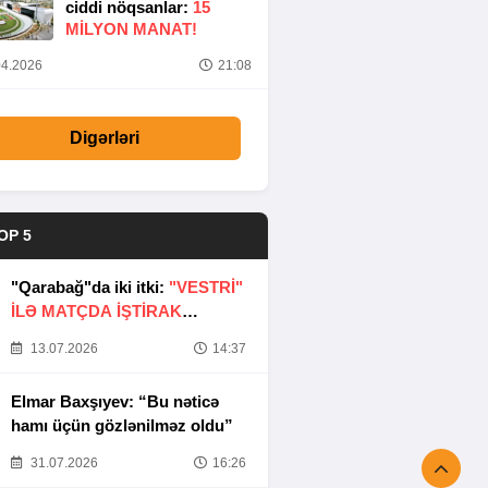
ciddi nöqsanlar:
15
MILYON MANAT!
4.2026
21:08
Digərləri
OP 5
"Qarabağ"da iki itki:
"VESTRİ"
İLƏ MATÇDA İŞTİRAK
ETMƏYƏCƏKLƏR
13.07.2026
14:37
Elmar Baxşıyev: “Bu nəticə
hamı üçün gözlənilməz oldu”
31.07.2026
16:26