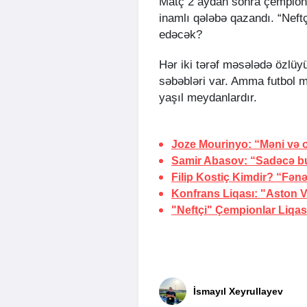
Matç 2 aydan sonra çempiona
inamlı qələbə qazandı. “Neft
edəcək?
Hər iki tərəf məsələdə özlüyü
səbəbləri var. Amma futbol 
yaşıl meydanlardır.
Joze Mourinyo: “Məni və o
Samir Abasov: “Sadəcə b
Filip Kostiç Kimdir? “Fən
Konfrans Liqası: "Aston V
"Neftçi" Çempionlar Liqas
İsmayıl Xeyrullayev