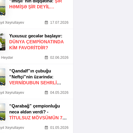
“İmişli”nin diqqətinə:
ŞIR
HƏMIŞƏ ŞIR DEYIL…
yıl Xeyrullayev
17.07.2026
Yuxusuz gecələr başlayır:
DÜNYA ÇEMPIONATINDA
KIM FAVORITDIR?
 Heydər
02.06.2026
“Qandalf”ın çubuğu
“Neftçi”nin üzərində:
VERNİDUBUN SEHRLİ
TOXUNUŞU
yıl Xeyrullayev
04.05.2026
“Qarabağ” çempionluğu
necə əldən verdi? -
TITULSUZ MÖVSÜMÜN 7
SƏBƏBI
yıl Xeyrullayev
01.05.2026