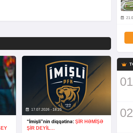
21.0
T
01
02
17.07.2026 - 18:25
“İmişli”nin diqqətinə:
ŞIR HƏMIŞƏ
ŞEY
ŞIR DEYIL…