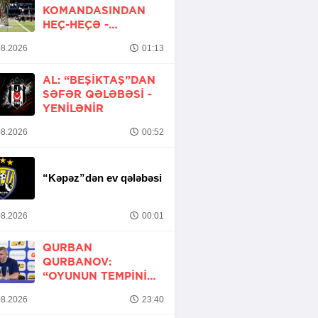
KOMANDASINDAN
HEÇ-HEÇƏ -
YENİLƏNİB
8.2026
01:13
AL: “BEŞIKTAŞ”DAN
SƏFƏR QƏLƏBƏSI -
YENİLƏNİR
8.2026
00:52
“Kəpəz”dən ev qələbəsi
8.2026
00:01
QURBAN
QURBANOV:
“OYUNUN TEMPINI
ARTIRMALI IDIK”
8.2026
23:40