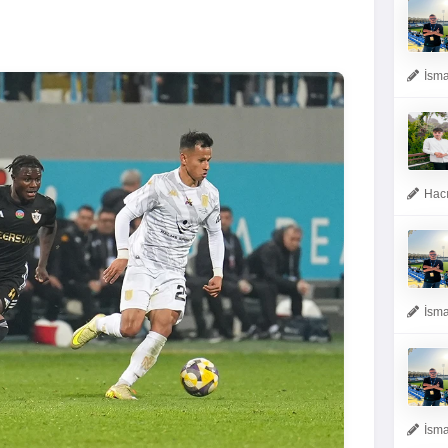
İsma
Hacı
İsma
İsma