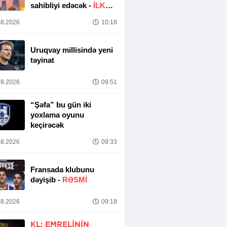
sahibliyi edəcək -
İLK
DƏFƏ
8.2026
10:18
Uruqvay millisində yeni
təyinat
8.2026
09:51
“Şəfa” bu gün iki
yoxlama oyunu
keçirəcək
8.2026
09:33
Fransada klubunu
dəyişib -
RƏSMİ
8.2026
09:18
KL: EMRELININ