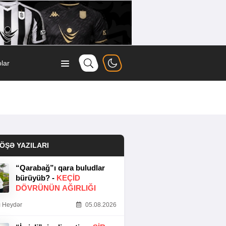
lar
ÖŞƏ YAZILARI
“Qarabağ”ı qara buludlar
bürüyüb? -
KEÇID
DÖVRÜNÜN AĞIRLIĞI
 Heydər
05.08.2026