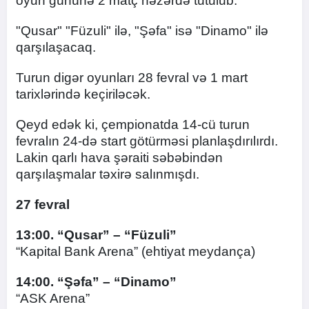
oyun gününə 2 matç nəzərdə tutulub.
"Qusar" "Füzuli" ilə, "Şəfa" isə "Dinamo" ilə
qarşılaşacaq.
Turun digər oyunları 28 fevral və 1 mart
tarixlərində keçiriləcək.
Qeyd edək ki, çempionatda 14-cü turun
fevralın 24-də start götürməsi planlaşdırılırdı.
Lakin qarlı hava şəraiti səbəbindən
qarşılaşmalar təxirə salınmışdı.
27 fevral
13:00. “Qusar” – “Füzuli”
“Kapital Bank Arena” (ehtiyat meydança)
14:00. “Şəfa” – “Dinamo”
“ASK Arena”