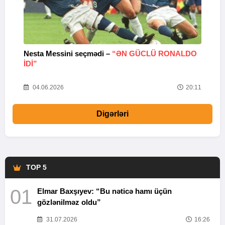
Nesta Messini seçmədi –
“ƏN GÜCLÜ RONALDO
“
IDI”
V
20
04.06.2026
20:11
Digərləri
TOP 5
01
Elmar Baxşıyev: “Bu nəticə hamı üçün
gözlənilməz oldu”
31.07.2026
16:26