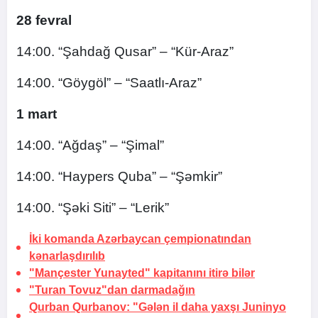
28 fevral
14:00. “Şahdağ Qusar” – “Kür-Araz”
14:00. “Göygöl” – “Saatlı-Araz”
1 mart
14:00. “Ağdaş” – “Şimal”
14:00. “Haypers Quba” – “Şəmkir”
14:00. “Şəki Siti” – “Lerik”
İki komanda Azərbaycan çempionatından
kənarlaşdırılıb
"Mançester Yunayted" kapitanını itirə bilər
"Turan Tovuz"dan
darmadağın
Qurban Qurbanov: "Gələn il daha yaxşı Juninyo