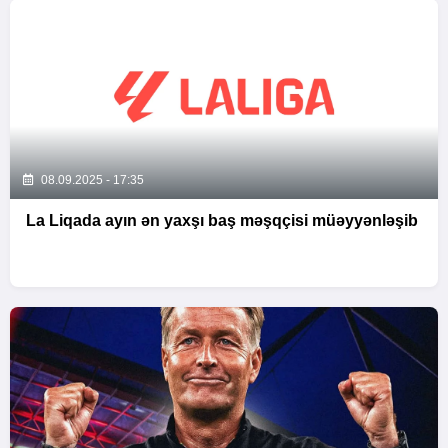
08.09.2025 - 17:35
La Liqada ayın ən yaxşı baş məşqçisi müəyyənləşib