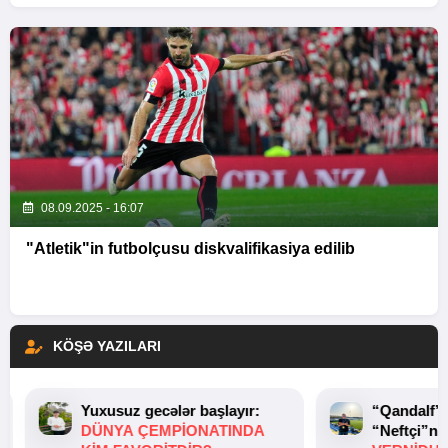
08.09.2025 - 16:07
"Atletik"in futbolçusu diskvalifikasiya edilib
KÖŞƏ YAZILARI
Yuxusuz gecələr başlayır:
“Qandalf”
DÜNYA ÇEMPIONATINDA
“Neftçi”ni