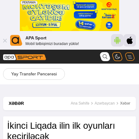
APA Sport
Mobil tətbiqimizi buradan yüklə!
Yay Transfer Pəncərəsi
XƏBƏR
Ana Səhifə
Azərbaycan
Xəbər
İkinci Liqada ilin ilk oyunları
keçiriləcək