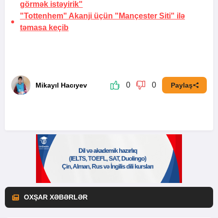
görmək istəyirik"
"Tottenhem" Akanji üçün "Mançester Siti" ilə
təmasa keçib
0
0
Mikayıl Hacıyev
Paylaş
OXŞAR XƏBƏRLƏR