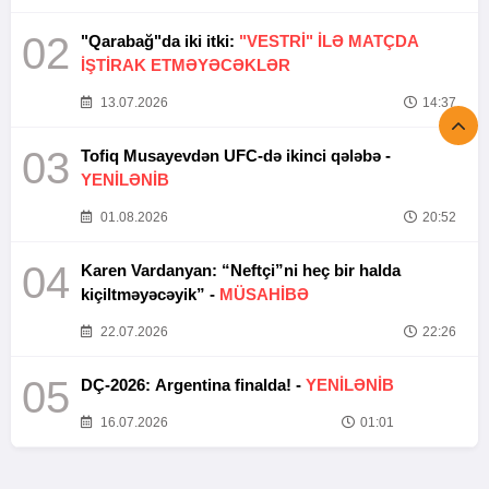
02
"Qarabağ"da iki itki:
"VESTRİ" İLƏ MATÇDA
İŞTİRAK ETMƏYƏCƏKLƏR
13.07.2026
14:37
03
Tofiq Musayevdən UFC-də ikinci qələbə -
YENİLƏNİB
01.08.2026
20:52
04
Karen Vardanyan: “Neftçi”ni heç bir halda
kiçiltməyəcəyik” -
MÜSAHİBƏ
22.07.2026
22:26
05
DÇ-2026: Argentina finalda! -
YENİLƏNİB
16.07.2026
01:01