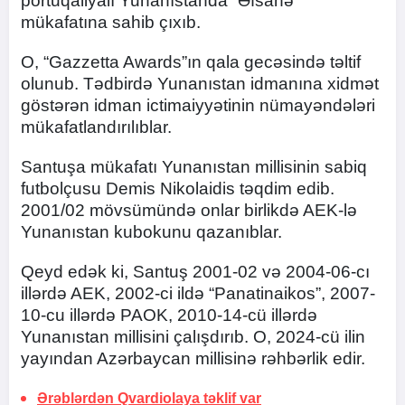
portuqaliyalı Yunanıstanda “Əfsanə”
mükafatına sahib çıxıb.
O, “Gazzetta Awards”ın qala gecəsində təltif
olunub. Tədbirdə Yunanıstan idmanına xidmət
göstərən idman ictimaiyyətinin nümayəndələri
mükafatlandırılıblar.
Santuşa mükafatı Yunanıstan millisinin sabiq
futbolçusu Demis Nikolaidis təqdim edib.
2001/02 mövsümündə onlar birlikdə AEK-lə
Yunanıstan kubokunu qazanıblar.
Qeyd edək ki, Santuş 2001-02 və 2004-06-cı
illərdə AEK, 2002-ci ildə “Panatinaikos”, 2007-
10-cu illərdə PAOK, 2010-14-cü illərdə
Yunanıstan millisini çalışdırıb. O, 2024-cü ilin
yayından Azərbaycan millisinə rəhbərlik edir.
Ərəblərdən Qvardiolaya təklif var