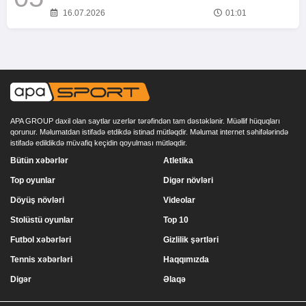
16.07.2026
01:01
APA GROUP daxil olan saytlar uzerlər tərəfindən tam dəstəklənir. Müəllif hüquqları
qorunur. Məlumatdan istifadə etdikdə istinad mütləqdir. Məlumat internet səhifələrində
istifadə edildikdə müvafiq keçidin qoyulması mütləqdir.
Bütün xəbərlər
Atletika
Top oyunlar
Digər növləri
Döyüş növləri
Videolar
Stolüstü oyunlar
Top 10
Futbol xəbərləri
Gizlilik şərtləri
Tennis xəbərləri
Haqqımızda
Digər
Əlaqə