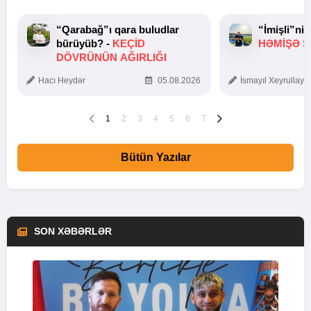
“Qarabağ”ı qara buludlar
“İmişli”ni
bürüyüb? -
KEÇID
HƏMIŞƏ Ş
DÖVRÜNÜN AĞIRLIĞI
Hacı Heydər
05.08.2026
İsmayıl Xeyrullaye
1
2
3
4
5
6
7
Bütün Yazılar
SON XƏBƏRLƏR