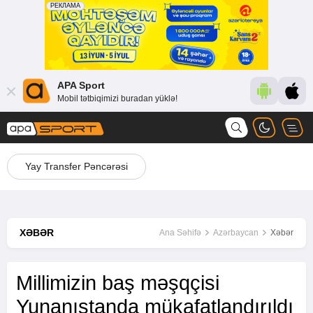
APA Sport
Mobil tətbiqimizi buradan yüklə!
Yay Transfer Pəncərəsi
XƏBƏR
Ana Səhifə
Azərbaycan
Xəbər
Millimizin baş məşqçisi
Yunanıstanda mükafatlandırıldı