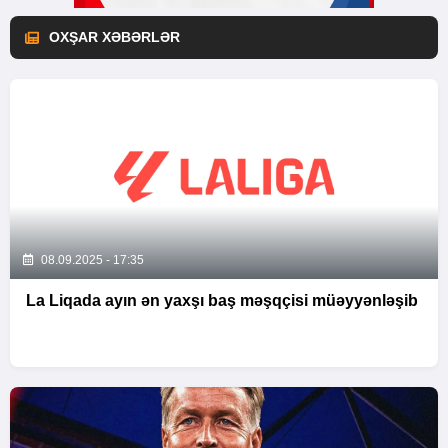
OXŞAR XƏBƏRLƏR
08.09.2025 - 17:35
La Liqada ayın ən yaxşı baş məşqçisi müəyyənləşib