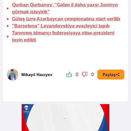
Qurban Qurbanov: "Gələn il daha yaxşı Juninyo
görmək istəyirik"
Güləş üzrə Azərbaycan çempionatına start verilib
"Barselona" Levandovskiyə əvəzləyici tapıb
Tanınmış idmançı federasiyaya vitse-prezident
təyin edildi
0
0
Mikayıl Hacıyev
Paylaş