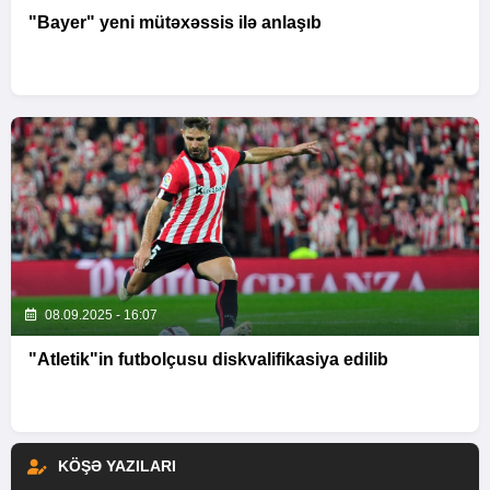
"Bayer" yeni mütəxəssis ilə anlaşıb
08.09.2025 - 16:07
"Atletik"in futbolçusu diskvalifikasiya edilib
KÖŞƏ YAZILARI