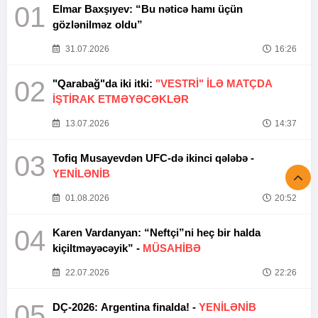
01
Elmar Baxşıyev: “Bu nəticə hamı üçün
gözlənilməz oldu”
31.07.2026
16:26
02
"Qarabağ"da iki itki:
"VESTRİ" İLƏ MATÇDA
İŞTİRAK ETMƏYƏCƏKLƏR
13.07.2026
14:37
03
Tofiq Musayevdən UFC-də ikinci qələbə -
YENİLƏNİB
01.08.2026
20:52
04
Karen Vardanyan: “Neftçi”ni heç bir halda
kiçiltməyəcəyik” -
MÜSAHİBƏ
22.07.2026
22:26
05
DÇ-2026: Argentina finalda! -
YENİLƏNİB