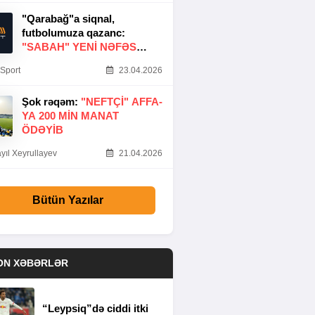
"Qarabağ"a siqnal,
futbolumuza qazanc:
"SABAH" YENI NƏFƏS
GƏTIRDI
Sport
23.04.2026
Şok rəqəm:
"NEFTÇI" AFFA-
YA 200 MIN MANAT
ÖDƏYIB
yıl Xeyrullayev
21.04.2026
Bütün Yazılar
ON XƏBƏRLƏR
“Leypsiq”də ciddi itki