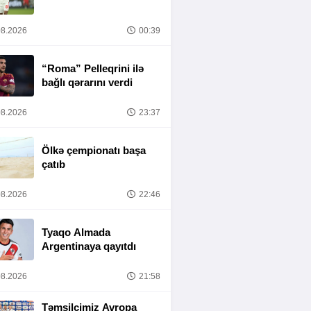
8.2026
00:39
“Roma” Pelleqrini ilə
bağlı qərarını verdi
8.2026
23:37
Ölkə çempionatı başa
çatıb
8.2026
22:46
Tyaqo Almada
Argentinaya qayıtdı
8.2026
21:58
Təmsilçimiz Avropa