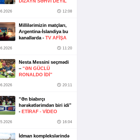
DIZAYN SƏHVI DEYIL
6.2026
12:08
Millilərimizin matçları,
Argentina-İslandiya bu
kanallarda -
TV AFİŞA
6.2026
11:20
Nesta Messini seçmədi
–
“ƏN GÜCLÜ
RONALDO IDI”
6.2026
20:11
“Ən biabırçı
hərəkətlərimdən biri idi”
-
ETIRAF -
VİDEO
5.2026
16:04
İdman komplekslərində