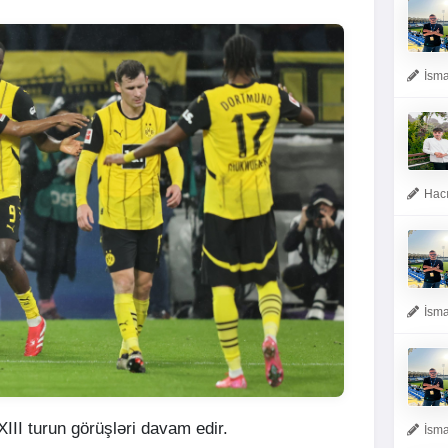
İsma
Hacı
İsma
II turun görüşləri davam edir.
İsma