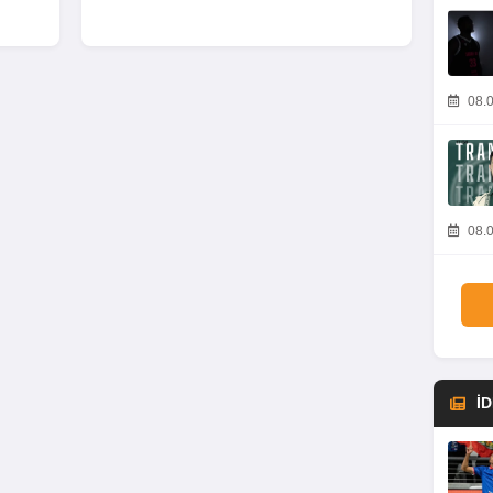
08.0
08.0
İ