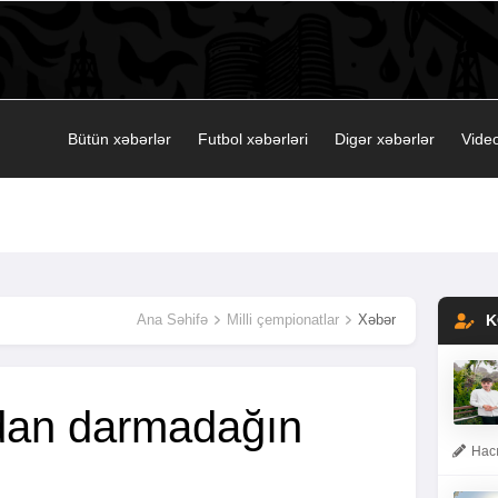
Bütün xəbərlər
Futbol xəbərləri
Digər xəbərlər
Video
Ana Səhifə
Milli çempionatlar
Xəbər
K
dan darmadağın
Hacı