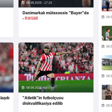
08.09.2025 - 17:15
Danimarkalı mütəxəssis "Bayer"də
08.0
-
RƏSMI
08.0
08.0
08.09.2025 - 16:07
laşıb
"Atletik"in futbolçusu
diskvalifikasiya edilib
08.0