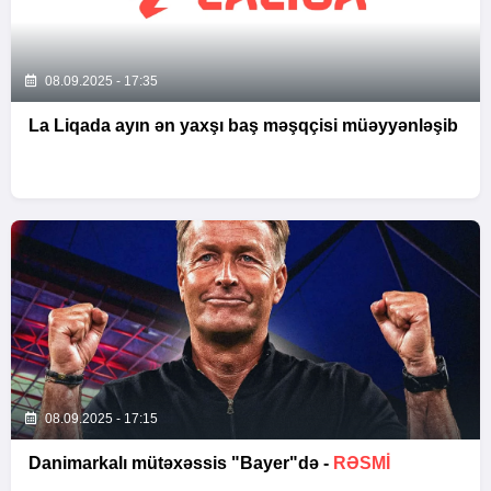
08.09.2025 - 17:35
La Liqada ayın ən yaxşı baş məşqçisi müəyyənləşib
08.09.2025 - 17:15
Danimarkalı mütəxəssis "Bayer"də -
RƏSMI