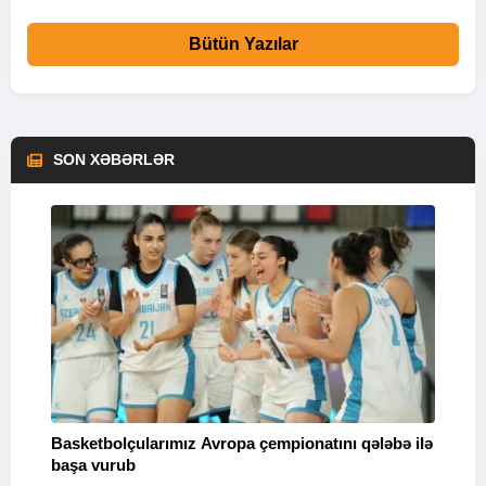
Bütün Yazılar
SON XƏBƏRLƏR
Basketbolçularımız Avropa çempionatını qələbə ilə
Q
başa vurub
V