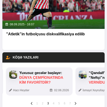
08.09.2025 - 16:07
"Atletik"in futbolçusu diskvalifikasiya edilib
KÖŞƏ YAZILARI
Yuxusuz gecələr başlayır:
“Qandalf”
DÜNYA ÇEMPIONATINDA
“Neftçi”ni
KIM FAVORITDIR?
VERNİDUB
TOXUNUŞ
Hacı Heydər
02.06.2026
İsmayıl Xeyrullaye
1
2
3
4
5
6
7