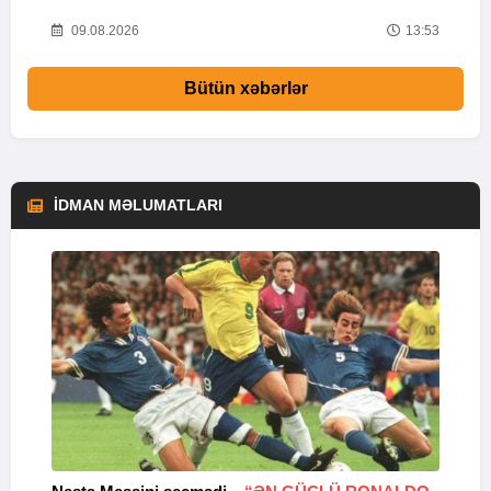
16
09.08.2026
13:53
Bütün xəbərlər
İDMAN MƏLUMATLARI