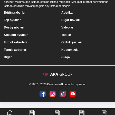
qorunur. Məlumatdan istifadə etdikdə istinad mütləqdir. Məlumat internet səhifələrində
istifadə edildikdə müvafiq keçidin qoyulması mütləqdir.
Bütün xəbərlər
Atletika
Top oyunlar
Digər növləri
Döyüş növləri
Videolar
Stolüstü oyunlar
Top 10
Futbol xəbərləri
Gizlilik şərtləri
Tennis xəbərləri
Haqqımızda
Digər
Əlaqə
© 2007 - 2026 Bütün müəllif hüquqları qorunur.