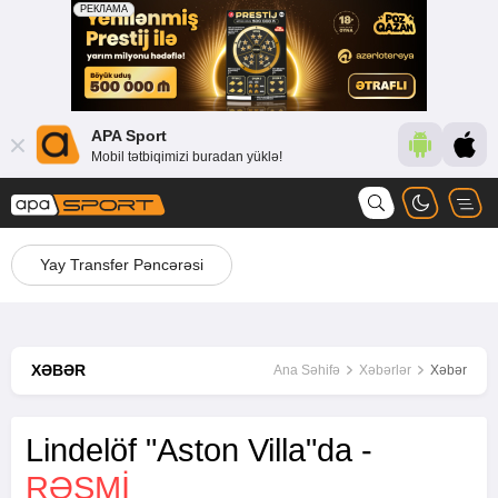
APA Sport
Mobil tətbiqimizi buradan yüklə!
Yay Transfer Pəncərəsi
XƏBƏR
Ana Səhifə
Xəbərlər
Xəbər
Lindelöf "Aston Villa"da -
RƏSMI