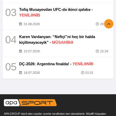
03
Tofiq Musayevdən UFC-də ikinci qələbə -
YENİLƏNİB
01.08.2026
20:52
04
Karen Vardanyan: “Neftçi”ni heç bir halda
kiçiltməyəcəyik” -
MÜSAHİBƏ
22.07.2026
22:26
05
DÇ-2026: Argentina finalda! -
YENİLƏNİB
16.07.2026
01:01
APA GROUP daxil olan saytlar uzerlər tərəfindən tam dəstəklənir. Müəllif hüquqları