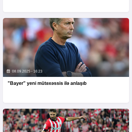
08.09.2025 - 16:23
"Bayer" yeni mütəxəssis ilə anlaşıb