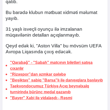
qatıb.
Bu barədə klubun mətbuat xidməti məlumat
yayıb.
31 yaşlı isveçli oyunçu ilə imzalanan
müqavilənin detalları açıqlanmayıb.
Qeyd edək ki, "Aston Villa" bu mövsüm UEFA
Avropa Liqasında çıxış edəcək.
"Qarabağ" - "Sabah" matçının biletləri satışa
çıxarılır
“Rizəspor”dan əzmkar qələbə
"Beşiktaş" sabiq "Barsa"lı ilə danışıqlara başlayıb
Taekvondoçumuz Türkiyə Açıq beynəlxalq
turnirində bürünc medal qazanıb
"Bayer" Xabi ilə vidalaşdı
- Rəsmi