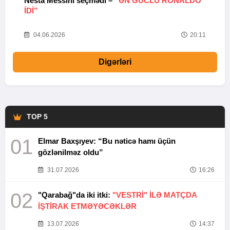
Nesta Messini seçmədi –
“ƏN GÜCLÜ RONALDO
“
IDI”
V
20
04.06.2026
20:11
Digərləri
TOP 5
01
Elmar Baxşıyev: “Bu nəticə hamı üçün
gözlənilməz oldu”
31.07.2026
16:26
02
"Qarabağ"da iki itki:
"VESTRİ" İLƏ MATÇDA
İŞTİRAK ETMƏYƏCƏKLƏR
13.07.2026
14:37