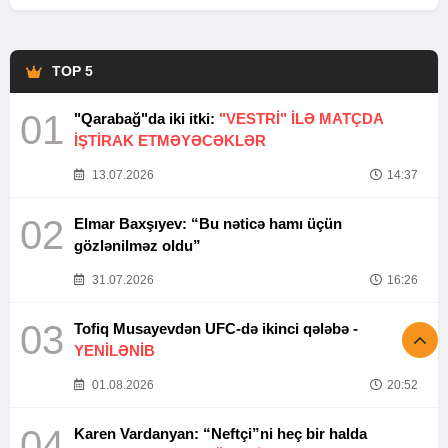
TOP 5
01
"Qarabağ"da iki itki:
"VESTRİ" İLƏ MATÇDA
İŞTİRAK ETMƏYƏCƏKLƏR
13.07.2026
14:37
02
Elmar Baxşıyev: “Bu nəticə hamı üçün
gözlənilməz oldu”
31.07.2026
16:26
03
Tofiq Musayevdən UFC-də ikinci qələbə -
YENİLƏNİB
01.08.2026
20:52
04
Karen Vardanyan: “Neftçi”ni heç bir halda