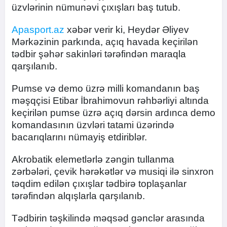
üzvlərinin nümunəvi çıxışları baş tutub.
Apasport.az
xəbər verir ki, Heydər Əliyev
Mərkəzinin parkında, açıq havada keçirilən
tədbir şəhər sakinləri tərəfindən maraqla
qarşılanıb.
Pumse və demo üzrə milli komandanın baş
məşqçisi Etibar İbrahimovun rəhbərliyi altında
keçirilən pumse üzrə açıq dərsin ardınca demo
komandasının üzvləri tatami üzərində
bacarıqlarını nümayiş etdiriblər.
Akrobatik elemetlərlə zəngin tullanma
zərbələri, çevik hərəkətlər və musiqi ilə sinxron
təqdim edilən çıxışlar tədbirə toplaşanlar
tərəfindən alqışlarla qarşılanıb.
Tədbirin təşkilində məqsəd gənclər arasında