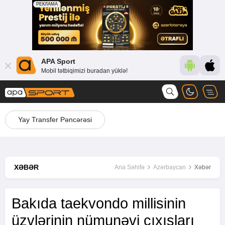
APA Sport
Mobil tətbiqimizi buradan yüklə!
Yay Transfer Pəncərəsi
XƏBƏR
Ana Səhifə
Azərbaycan
Xəbər
Bakıda taekvondo millisinin
üzvlərinin nümunəvi çıxışları