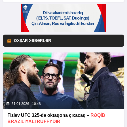
OXŞAR XƏBƏRLƏR
31.01.2026 - 10:48
Fiziev UFC 325-də oktaqona çıxacaq –
RƏQIB
BRAZILIYALI RUFFYDIR