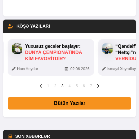
KÖŞƏ YAZILARI
Yuxusuz gecələr başlayır:
“Qandalf”
DÜNYA ÇEMPIONATINDA
“Neftçi”ni
KIM FAVORITDIR?
VERNİDUB
TOXUNUŞ
Hacı Heydər
02.06.2026
İsmayıl Xeyrullaye
1
2
3
4
5
6
7
Bütün Yazılar
SON XƏBƏRLƏR