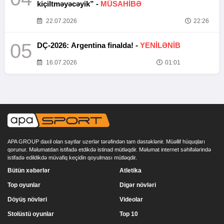
kiçiltməyəcəyik” -
MÜSAHİBƏ
22.07.2026
22:26
05
DÇ-2026: Argentina finalda! -
YENİLƏNİB
16.07.2026
01:01
APA GROUP daxil olan saytlar uzerlər tərəfindən tam dəstəklənir. Müəllif hüquqları
qorunur. Məlumatdan istifadə etdikdə istinad mütləqdir. Məlumat internet səhifələrində
istifadə edildikdə müvafiq keçidin qoyulması mütləqdir.
Bütün xəbərlər
Atletika
Top oyunlar
Digər növləri
Döyüş növləri
Videolar
Stolüstü oyunlar
Top 10