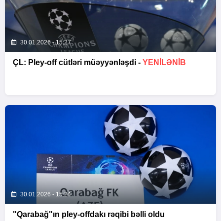
30.01.2026 - 15:27
ÇL: Pley-off cütləri müəyyənləşdi -
YENİLƏNİB
30.01.2026 - 15:24
"Qarabağ"ın pley-offdakı rəqibi bəlli oldu