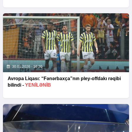
30.01.2026 - 16:20
Avropa Liqası: “Fənərbaxça”nın pley-offdakı rəqibi
bilindi -
YENİLƏNİB