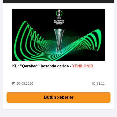
KL: “Qarabağ” hesabda geridə -
YENİLƏNİR
K
Y
22
06.08.2026
21:11
Bütün xəbərlər