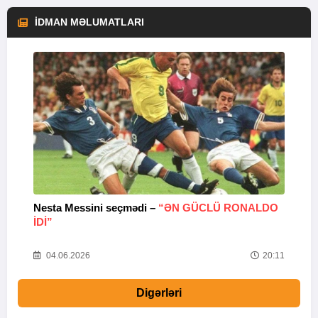
İDMAN MƏLUMATLARI
Nesta Messini seçmədi –
“ƏN GÜCLÜ RONALDO
“
IDI”
V
20
04.06.2026
20:11
Digərləri