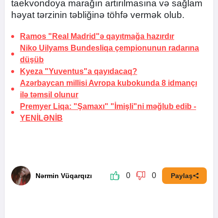
taekvondoya marağın artırılmasına və sağlam
həyat tərzinin təbliğinə töhfə vermək olub.
Ramos "Real Madrid"ə qayıtmağa hazırdır
Niko Uilyams Bundesliqa çempionunun radarına
düşüb
Kyeza "Yuventus"a qayıdacaq?
Azərbaycan millisi Avropa kubokunda 8 idmançı
ilə təmsil olunur
Premyer Liqa: "Şamaxı" "İmişli"ni məğlub edib -
YENİLƏNİB
0
0
Nərmin Vüqarqızı
Paylaş