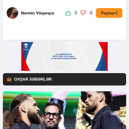
0
0
Nərmin Vüqarqızı
Paylaş
OXŞAR XƏBƏRLƏR