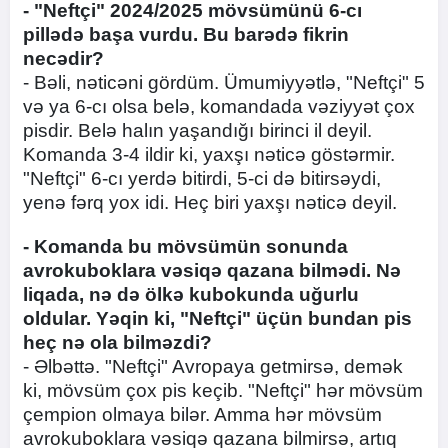
- "Neftçi" 2024/2025 mövsümünü 6-cı
pillədə başa vurdu. Bu barədə fikrin
necədir?
- Bəli, nəticəni gördüm. Ümumiyyətlə, "Neftçi" 5
və ya 6-cı olsa belə, komandada vəziyyət çox
pisdir. Belə halın yaşandığı birinci il deyil.
Komanda 3-4 ildir ki, yaxşı nəticə göstərmir.
"Neftçi" 6-cı yerdə bitirdi, 5-ci də bitirsəydi,
yenə fərq yox idi. Heç biri yaxşı nəticə deyil.
- Komanda bu mövsümün sonunda
avrokuboklara vəsiqə qazana bilmədi. Nə
liqada, nə də ölkə kubokunda uğurlu
oldular. Yəqin ki, "Neftçi" üçün bundan pis
heç nə ola bilməzdi?
- Əlbəttə. "Neftçi" Avropaya getmirsə, demək
ki, mövsüm çox pis keçib. "Neftçi" hər mövsüm
çempion olmaya bilər. Amma hər mövsüm
avrokuboklara vəsiqə qazana bilmirsə, artıq