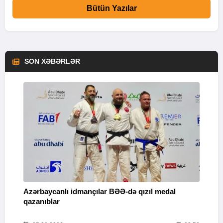
Bütün Yazılar
SON XƏBƏRLƏR
Azərbaycanlı idmançılar BƏƏ-də qızıl medal
Ç
qazanıblar
Y