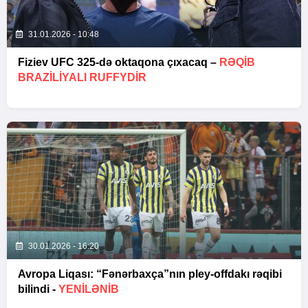
31.01.2026 - 10:48
Fiziev UFC 325-də oktaqona çıxacaq –
RƏQIB
BRAZILIYALI RUFFYDIR
30.01.2026 - 16:20
Avropa Liqası: “Fənərbaxça”nın pley-offdakı rəqibi
bilindi -
YENİLƏNİB