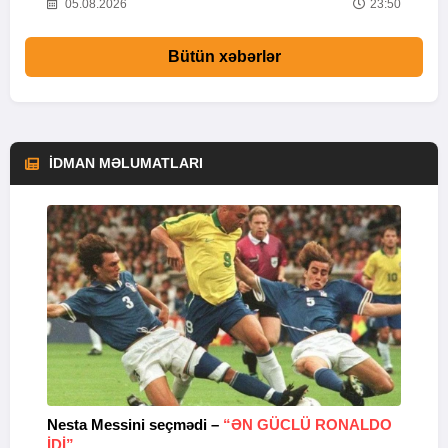
01
05.08.2026
23:50
Bütün xəbərlər
İDMAN MƏLUMATLARI
Nesta Messini seçmədi –
“ƏN GÜCLÜ RONALDO
“
IDI”
V