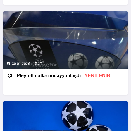
30.01.2026 - 15:27
ÇL: Pley-off cütləri müəyyənləşdi -
YENİLƏNİB