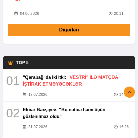
20
04.06.2026
20:11
Digərləri
TOP 5
01
"Qarabağ"da iki itki:
"VESTRİ" İLƏ MATÇDA
İŞTİRAK ETMƏYƏCƏKLƏR
13.07.2026
14:37
02
Elmar Baxşıyev: “Bu nəticə hamı üçün
gözlənilməz oldu”
31.07.2026
16:26