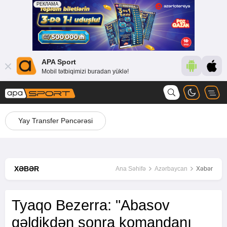
APA Sport
Mobil tətbiqimizi buradan yüklə!
Yay Transfer Pəncərəsi
XƏBƏR
Ana Səhifə
Azərbaycan
Xəbər
Tyaqo Bezerra: "Abasov
gəldikdən sonra komandanı