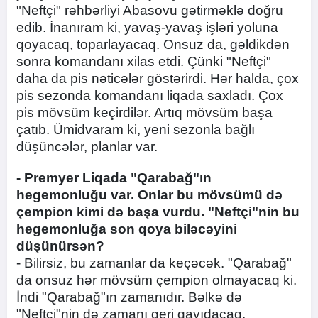
"Neftçi" rəhbərliyi Abasovu gətirməklə doğru
edib. İnanıram ki, yavaş-yavaş işləri yoluna
qoyacaq, toparlayacaq. Onsuz da, gəldikdən
sonra komandanı xilas etdi. Çünki "Neftçi"
daha da pis nəticələr göstərirdi. Hər halda, çox
pis sezonda komandanı liqada saxladı. Çox
pis mövsüm keçirdilər. Artıq mövsüm başa
çatıb. Ümidvaram ki, yeni sezonla bağlı
düşüncələr, planlar var.
- Premyer Liqada "Qarabağ"ın
hegemonluğu var. Onlar bu mövsümü də
çempion kimi də başa vurdu. "Neftçi"nin bu
hegemonluğa son qoya biləcəyini
düşünürsən?
- Bilirsiz, bu zamanlar da keçəcək. "Qarabağ"
da onsuz hər mövsüm çempion olmayacaq ki.
İndi "Qarabağ"ın zamanıdır. Bəlkə də
"Neftçi"nin də zamanı geri qayıdacaq.