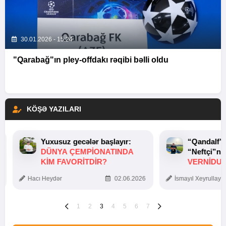
30.01.2026 - 15:24
"Qarabağ"ın pley-offdakı rəqibi bəlli oldu
KÖŞƏ YAZILARI
Yuxusuz gecələr başlayır:
“Qandalf”
DÜNYA ÇEMPIONATINDA
“Neftçi”ni
KIM FAVORITDIR?
VERNİDUB
TOXUNUŞ
Hacı Heydər
02.06.2026
İsmayıl Xeyrullaye
1
2
3
4
5
6
7