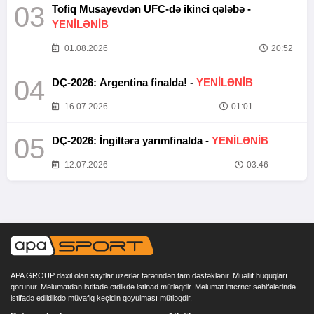
03
Tofiq Musayevdən UFC-də ikinci qələbə -
YENİLƏNİB
01.08.2026
20:52
04
DÇ-2026: Argentina finalda! -
YENİLƏNİB
16.07.2026
01:01
05
DÇ-2026: İngiltərə yarımfinalda -
YENİLƏNİB
12.07.2026
03:46
APA GROUP daxil olan saytlar uzerlər tərəfindən tam dəstəklənir. Müəllif hüquqları
qorunur. Məlumatdan istifadə etdikdə istinad mütləqdir. Məlumat internet səhifələrində
istifadə edildikdə müvafiq keçidin qoyulması mütləqdir.