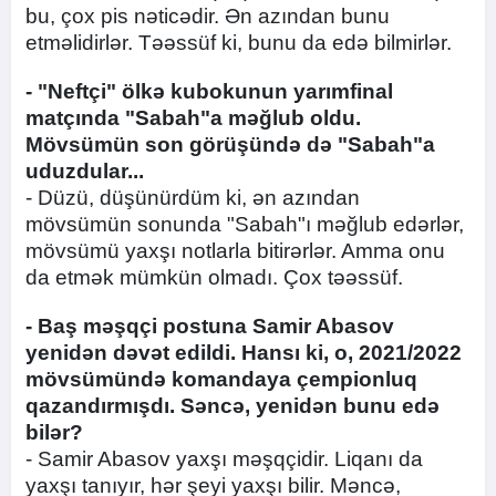
bu, çox pis nəticədir. Ən azından bunu
etməlidirlər. Təəssüf ki, bunu da edə bilmirlər.
- "Neftçi" ölkə kubokunun yarımfinal
matçında "Sabah"a məğlub oldu.
Mövsümün son görüşündə də "Sabah"a
uduzdular...
- Düzü, düşünürdüm ki, ən azından
mövsümün sonunda "Sabah"ı məğlub edərlər,
mövsümü yaxşı notlarla bitirərlər. Amma onu
da etmək mümkün olmadı. Çox təəssüf.
- Baş məşqçi postuna Samir Abasov
yenidən dəvət edildi. Hansı ki, o, 2021/2022
mövsümündə komandaya çempionluq
qazandırmışdı. Səncə, yenidən bunu edə
bilər?
- Samir Abasov yaxşı məşqçidir. Liqanı da
yaxşı tanıyır, hər şeyi yaxşı bilir. Məncə,