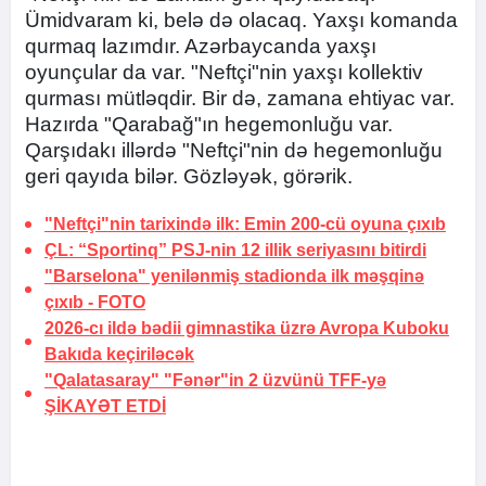
Ümidvaram ki, belə də olacaq. Yaxşı komanda
qurmaq lazımdır. Azərbaycanda yaxşı
oyunçular da var. "Neftçi"nin yaxşı kollektiv
qurması mütləqdir. Bir də, zamana ehtiyac var.
Hazırda "Qarabağ"ın hegemonluğu var.
Qarşıdakı illərdə "Neftçi"nin də hegemonluğu
geri qayıda bilər. Gözləyək, görərik.
"Neftçi"nin tarixində ilk:
Emin 200-cü oyuna çıxıb
ÇL: “Sportinq” PSJ-nin 12 illik seriyasını bitirdi
"Barselona" yenilənmiş stadionda ilk məşqinə
çıxıb -
FOTO
2026-cı ildə bədii gimnastika üzrə Avropa Kuboku
Bakıda keçiriləcək
"Qalatasaray" "Fənər"in 2 üzvünü TFF-yə
ŞİKAYƏT ETDİ