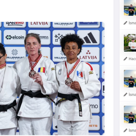
İsma
Hacı
İsma
İsma