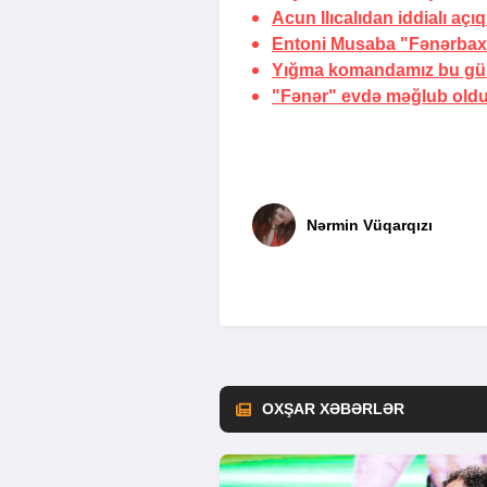
Acun Ilıcalıdan iddialı aç
Entoni Musaba "Fənərba
Yığma komandamız bu gün
"Fənər" evdə məğlub oldu,
Nərmin Vüqarqızı
OXŞAR XƏBƏRLƏR