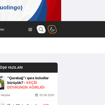
lar
ÖŞƏ YAZILARI
“Qarabağ”ı qara buludlar
bürüyüb? -
KEÇID
DÖVRÜNÜN AĞIRLIĞI
 Heydər
05.08.2026