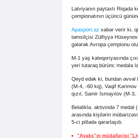
Latviyanın paytaxtı Riqada k
çempionatının üçüncü günün
Apasport.az
xəbər verir ki, q
təmsilçisi Zülfiyyə Hüseynova
gələrək Avropa çempionu olu
M-1 yaş kateqoriyasında çıx
yeri tutaraq bürünc medala la
Qeyd edək ki, bundan əvvəl 
(M-4, -60 kq), Vaqif Kərimov
qızıl, Samir İsmayılov (M-3,
Beləliklə, aktivində 7 medal 
arasında kişilərin mübarizə
5-ci pillədə qərarlaşıb.
"Ayaks"ın müdafiəçisi "Li