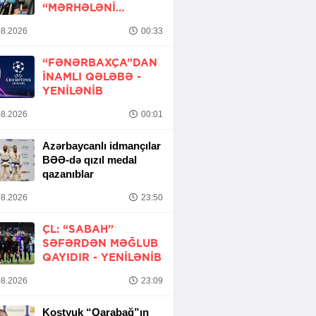
“MƏRHƏLƏNI
KEÇMƏK ŞANSIMIZ
8.2026
00:33
VAR”
“FƏNƏRBAXÇA”DAN
INAMLI QƏLƏBƏ -
YENİLƏNİB
8.2026
00:01
Azərbaycanlı idmançılar
BƏƏ-də qızıl medal
qazanıblar
8.2026
23:50
ÇL: “SABAH”
SƏFƏRDƏN MƏĞLUB
QAYIDIR -
YENİLƏNİB
8.2026
23:09
Kostyuk “Qarabağ”ın