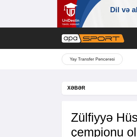
Yay Transfer Pəncərəsi
XƏBƏR
Zülfiyyə Hü
çempionu o