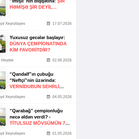
“İmişli”nin diqqətinə:
ŞIR
HƏMIŞƏ ŞIR DEYIL…
yıl Xeyrullayev
17.07.2026
Yuxusuz gecələr başlayır:
DÜNYA ÇEMPIONATINDA
KIM FAVORITDIR?
 Heydər
02.06.2026
“Qandalf”ın çubuğu
“Neftçi”nin üzərində:
VERNİDUBUN SEHRLİ
TOXUNUŞU
yıl Xeyrullayev
04.05.2026
“Qarabağ” çempionluğu
necə əldən verdi? -
TITULSUZ MÖVSÜMÜN 7
SƏBƏBI
yıl Xeyrullayev
01.05.2026