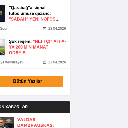
"Qarabağ"a siqnal,
futbolumuza qazanc:
"SABAH" YENI NƏFƏS
GƏTIRDI
Sport
23.04.2026
Şok rəqəm:
"NEFTÇI" AFFA-
YA 200 MIN MANAT
ÖDƏYIB
yıl Xeyrullayev
21.04.2026
Bütün Yazılar
ON XƏBƏRLƏR
VALDAS
DAMBRAUSKAS: