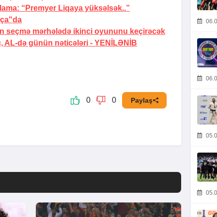
ıqlama: “Premyer Liqaya yüksəlsək..”
xça"da
06.0
 seçmə mərhələdə ikinci oyununu keçirəcək
 AL-də günün nəticələri -
YENİLƏNİB
06.0
0
0
Paylaş
05.0
05.0