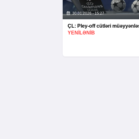
30.01.2026 - 15:27
ÇL: Pley-off cütləri müəyyənləş
YENİLƏNİB