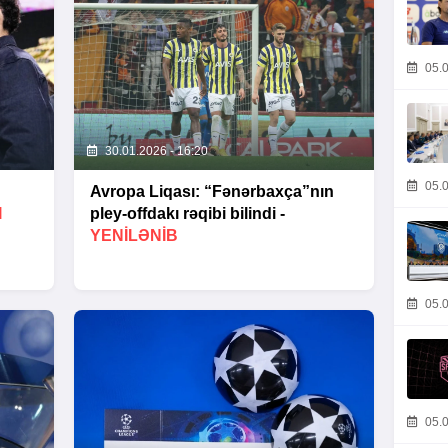
05.0
30.01.2026 - 16:20
05.0
Avropa Liqası: “Fənərbaxça”nın
I
pley-offdakı rəqibi bilindi -
YENİLƏNİB
05.0
05.0