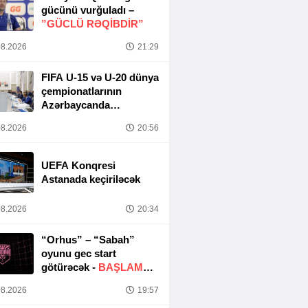
gücünü vurğuladı –
”GÜCLÜ RƏQİBDİR”
8.2026
21:29
FIFA U-15 və U-20 dünya
çempionatlarının
Azərbaycanda
keçirilməsi ilə bağlı
8.2026
20:56
Təşkilat Komitəsinin
iclası baş tutub
UEFA Konqresi
Astanada keçiriləcək
8.2026
20:34
“Orhus” – “Sabah”
oyunu gec start
götürəcək -
BAŞLAMA
SAATI DƏYIŞDIRILDI
8.2026
19:57