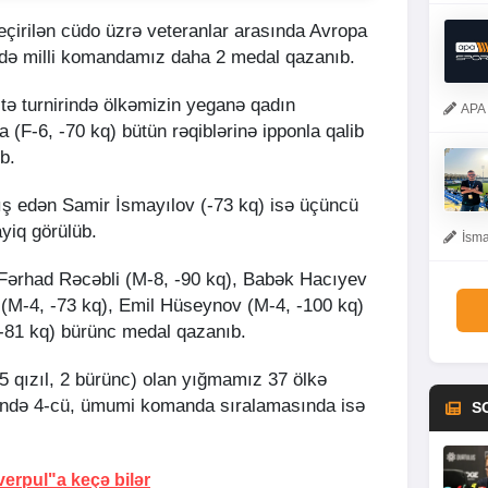
eçirilən cüdo üzrə veteranlar arasında Avropa
də milli komandamız daha 2 medal qazanıb.
itə turnirində ölkəmizin yeganə qadın
APA 
 (F-6, -70 kq) bütün rəqiblərinə ipponla qalib
b.
ış edən Samir İsmayılov (-73 kq) isə üçüncü
yiq görülüb.
İsma
Fərhad Rəcəbli (M-8, -90 kq), Babək Hacıyev
 (M-4, -73 kq), Emil Hüseynov (M-4, -100 kq)
 -81 kq) bürünc medal qazanıb.
(5 qızıl, 2 bürünc) olan yığmamız 37 ölkə
sində 4-cü, ümumi komanda sıralamasında isə
S
verpul"a keçə bilər