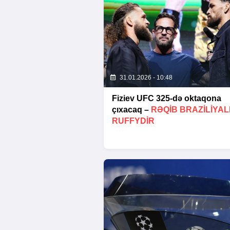
31.01.2026 - 10:48
Fiziev UFC 325-də oktaqona
çıxacaq –
RƏQIB BRAZILIYAL
RUFFYDIR