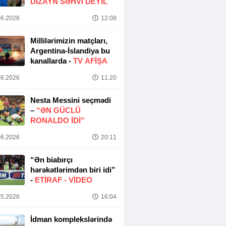
DIZAYN SƏHVI DEYIL
6.2026
12:08
Millilərimizin matçları,
Argentina-İslandiya bu
kanallarda -
TV AFİŞA
6.2026
11:20
Nesta Messini seçmədi
–
“ƏN GÜCLÜ
RONALDO IDI”
6.2026
20:11
“Ən biabırçı
hərəkətlərimdən biri idi”
-
ETIRAF -
VİDEO
5.2026
16:04
İdman komplekslərində