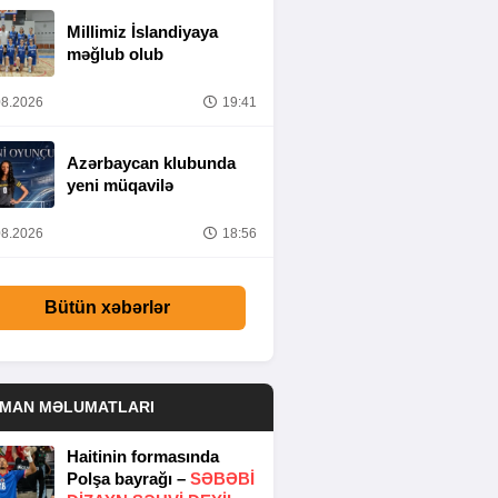
Millimiz İslandiyaya
məğlub olub
8.2026
19:41
Azərbaycan klubunda
yeni müqavilə
8.2026
18:56
Bütün xəbərlər
DMAN MƏLUMATLARI
Haitinin formasında
Polşa bayrağı –
SƏBƏBI