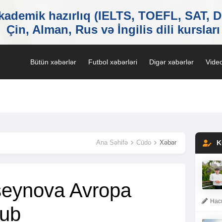
Bütün xəbərlər
Futbol xəbərləri
Digər xəbərlər
Video
Ana Səhifə
Cüdo
Xəbər
K
seynova Avropa
Hacı
lub