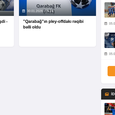
30.01.2026 - 15:24
di -
"Qarabağ"ın pley-offdakı rəqibi
05.0
bəlli oldu
05.0
İ