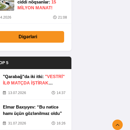
ciddi nöqsanlar:
15
MILYON MANAT!
4.2026
21:08
Digərləri
OP 5
"Qarabağ"da iki itki:
"VESTRİ"
İLƏ MATÇDA İŞTİRAK
ETMƏYƏCƏKLƏR
13.07.2026
14:37
Elmar Baxşıyev: “Bu nəticə
hamı üçün gözlənilməz oldu”
31.07.2026
16:26