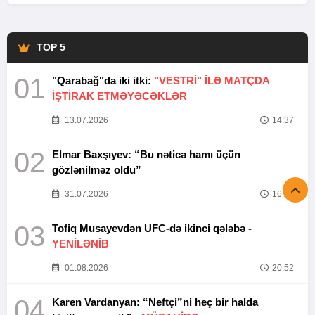
TOP 5
01
"Qarabağ"da iki itki:
"VESTRİ" İLƏ MATÇDA
İŞTİRAK ETMƏYƏCƏKLƏR
13.07.2026
14:37
02
Elmar Baxşıyev: “Bu nəticə hamı üçün
gözlənilməz oldu”
31.07.2026
16:26
03
Tofiq Musayevdən UFC-də ikinci qələbə -
YENİLƏNİB
01.08.2026
20:52
04
Karen Vardanyan: “Neftçi”ni heç bir halda