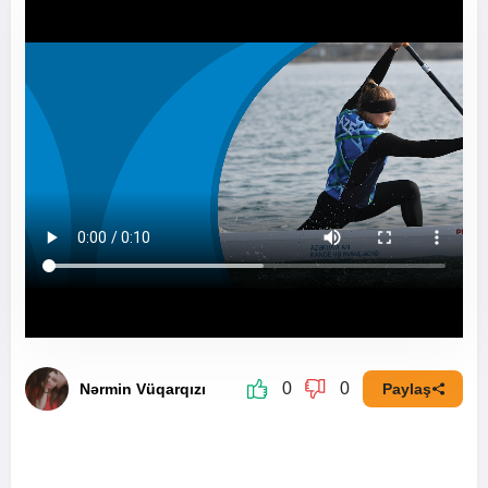
0
0
Nərmin Vüqarqızı
Paylaş