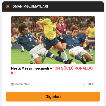
İDMAN MƏLUMATLARI
Nesta Messini seçmədi –
“ƏN GÜCLÜ RONALDO
“
IDI”
V
20
04.06.2026
20:11
Digərləri