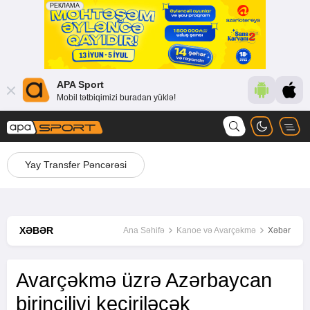
APA Sport
Mobil tətbiqimizi buradan yüklə!
Yay Transfer Pəncərəsi
XƏBƏR
Ana Səhifə
Kanoe və Avarçəkmə
Xəbər
Avarçəkmə üzrə Azərbaycan
birinciliyi keçiriləcək