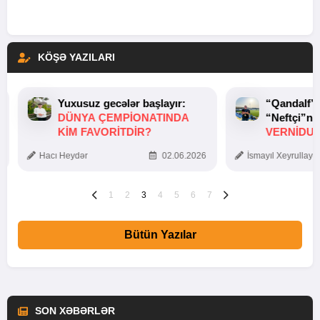
KÖŞƏ YAZILARI
Yuxusuz gecələr başlayır:
“Qandalf”
DÜNYA ÇEMPIONATINDA
“Neftçi”ni
KIM FAVORITDIR?
VERNİDUB
TOXUNUŞ
Hacı Heydər
02.06.2026
İsmayıl Xeyrullaye
1
2
3
4
5
6
7
Bütün Yazılar
SON XƏBƏRLƏR