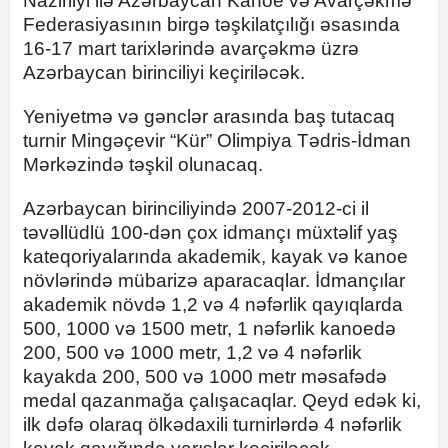
Nazirliyi ilə Azərbaycan Kanoe və Avarçəkmə
Federasiyasının birgə təşkilatçılığı əsasında
16-17 mart tarixlərində avarçəkmə üzrə
Azərbaycan birinciliyi keçiriləcək.
Yeniyetmə və gənclər arasında baş tutacaq
turnir Mingəçevir “Kür” Olimpiya Tədris-İdman
Mərkəzində təşkil olunacaq.
Azərbaycan birinciliyində 2007-2012-ci il
təvəllüdlü 100-dən çox idmançı müxtəlif yaş
kateqoriyalarında akademik, kayak və kanoe
növlərində mübarizə aparacaqlar. İdmançılar
akademik növdə 1,2 və 4 nəfərlik qayıqlarda
500, 1000 və 1500 metr, 1 nəfərlik kanoedə
200, 500 və 1000 metr, 1,2 və 4 nəfərlik
kayakda 200, 500 və 1000 metr məsafədə
medal qazanmağa çalışacaqlar. Qeyd edək ki,
ilk dəfə olaraq ölkədaxili turnirlərdə 4 nəfərlik