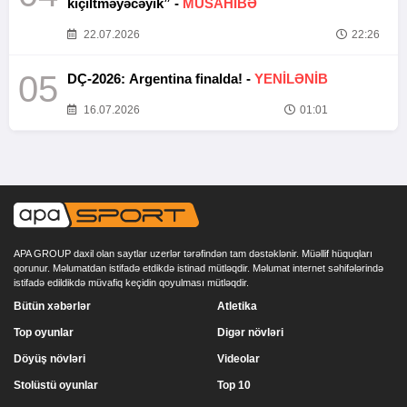
kiçiltməyəcəyik” -
MÜSAHİBƏ
22.07.2026
22:26
05
DÇ-2026: Argentina finalda! -
YENİLƏNİB
16.07.2026
01:01
APA GROUP daxil olan saytlar uzerlər tərəfindən tam dəstəklənir. Müəllif hüquqları
qorunur. Məlumatdan istifadə etdikdə istinad mütləqdir. Məlumat internet səhifələrində
istifadə edildikdə müvafiq keçidin qoyulması mütləqdir.
Bütün xəbərlər
Atletika
Top oyunlar
Digər növləri
Döyüş növləri
Videolar
Stolüstü oyunlar
Top 10