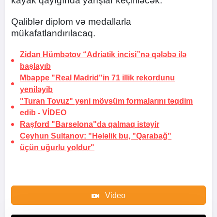
kayak qayığında yarışlar keçiriləcək.
Qaliblər diplom və medallarla
mükafatlandırılacaq.
Zidan Hümbətov “Adriatik incisi”nə qələbə ilə
başlayıb
Mbappe "Real Madrid"in 71 illik rekordunu
yeniləyib
"Turan Tovuz" yeni mövsüm formalarını təqdim
edib -
VİDEO
Raşford "Barselona"da qalmaq istəyir
Ceyhun Sultanov: "Hələlik bu, "Qarabağ"
üçün uğurlu yoldur"
Video