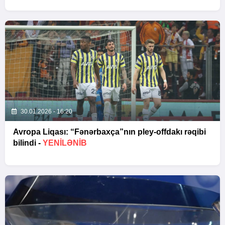
30.01.2026 - 16:20
Avropa Liqası: “Fənərbaxça”nın pley-offdakı rəqibi
bilindi -
YENİLƏNİB