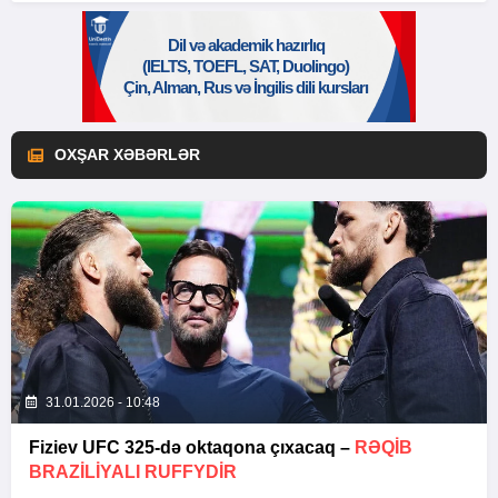
OXŞAR XƏBƏRLƏR
31.01.2026 - 10:48
Fiziev UFC 325-də oktaqona çıxacaq –
RƏQIB
BRAZILIYALI RUFFYDIR