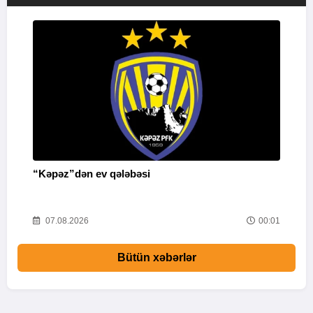
“Kəpəz”dən ev qələbəsi
Q
i
52
07.08.2026
00:01
Bütün xəbərlər