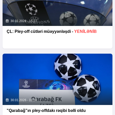
30.01.2026 - 15:27
ÇL: Pley-off cütləri müəyyənləşdi -
YENİLƏNİB
30.01.2026 - 15:24
"Qarabağ"ın pley-offdakı rəqibi bəlli oldu