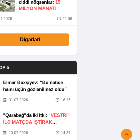
ciddi nöqsanlar:
15
MILYON MANAT!
4.2026
21:08
Digərləri
OP 5
Elmar Baxşıyev: “Bu nəticə
hamı üçün gözlənilməz oldu”
31.07.2026
16:26
"Qarabağ"da iki itki:
"VESTRİ"
İLƏ MATÇDA İŞTİRAK
ETMƏYƏCƏKLƏR
13.07.2026
14:37