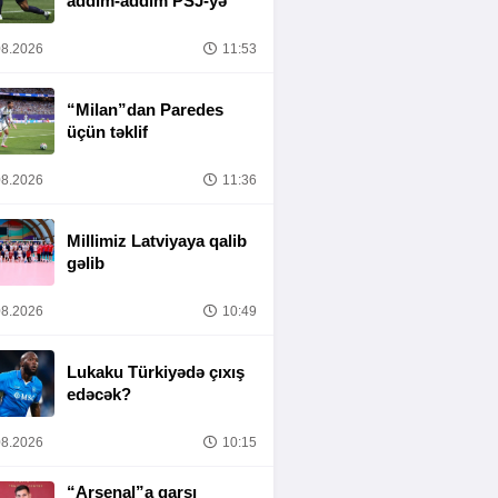
addım-addım PSJ-yə
8.2026
11:53
“Milan”dan Paredes
üçün təklif
8.2026
11:36
Millimiz Latviyaya qalib
gəlib
8.2026
10:49
Lukaku Türkiyədə çıxış
edəcək?
8.2026
10:15
“Arsenal”a qarşı