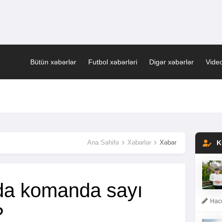
Bütün xəbərlər
Futbol xəbərləri
Digər xəbərlər
Video
Ana Səhifə
Xəbərlər
Xəbər
K
da komanda sayı
Hacı
?