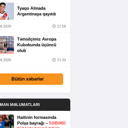
Tyaqo Almada
Argentinaya qayıtdı
8.2026
21:58
Təmsilçimiz Avropa
Kubokunda üçüncü
olub
8.2026
21:34
Bütün xəbərlər
DMAN MƏLUMATLARI
Haitinin formasında
Polşa bayrağı –
SƏBƏBI