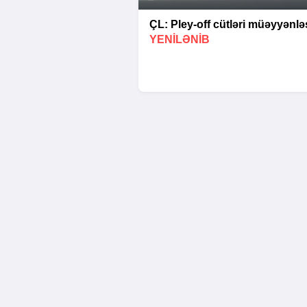
ÇL: Pley-off cütləri müəyyənləş
YENİLƏNİB