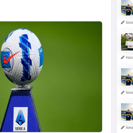
İsma
Hacı
İsma
İsma