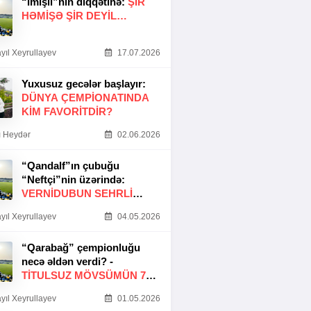
“İmişli”nin diqqətinə:
ŞIR
HƏMIŞƏ ŞIR DEYIL…
yıl Xeyrullayev
17.07.2026
Yuxusuz gecələr başlayır:
DÜNYA ÇEMPIONATINDA
KIM FAVORITDIR?
 Heydər
02.06.2026
“Qandalf”ın çubuğu
“Neftçi”nin üzərində:
VERNİDUBUN SEHRLİ
TOXUNUŞU
yıl Xeyrullayev
04.05.2026
“Qarabağ” çempionluğu
necə əldən verdi? -
TITULSUZ MÖVSÜMÜN 7
SƏBƏBI
yıl Xeyrullayev
01.05.2026