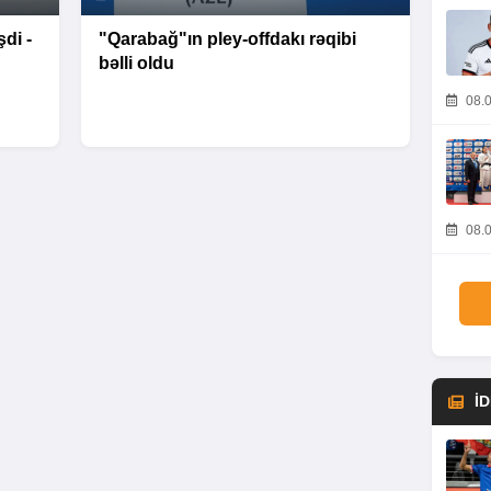
di -
"Qarabağ"ın pley-offdakı rəqibi
bəlli oldu
08.0
08.0
İ