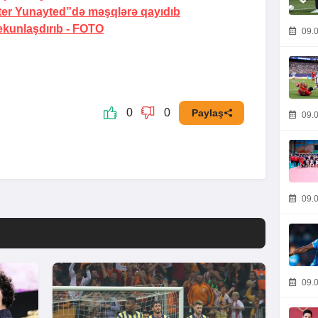
er Yunayted”də məşqlərə qayıdıb
yekunlaşdırıb -
FOTO
09.0
0
0
Paylaş
09.0
09.0
09.0