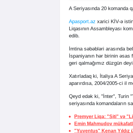
A Seriyasında 20 komanda q
Apasport.az
xarici KİV-ə isti
Liqasının Assambleyası koma
edib.
İmtina səbəbləri arasında bel
İspaniyanın hər birinin əsas
geri qalmağımız düzgün deyil
Xatırladaq ki, İtaliya A Ser
aparırdısa, 2004/2005-ci il 
Qeyd edək ki, "İnter", Turin "
seriyasında komandaların say
Premyer Liqa: "Siti" və "
Emin Mahmudov mükafatla
"Yuventus" Kenan Yıldız ü