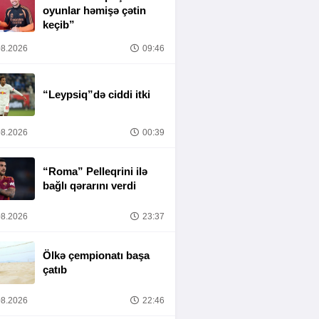
oyunlar həmişə çətin
keçib”
8.2026
09:46
“Leypsiq”də ciddi itki
8.2026
00:39
“Roma” Pelleqrini ilə
bağlı qərarını verdi
8.2026
23:37
Ölkə çempionatı başa
çatıb
8.2026
22:46