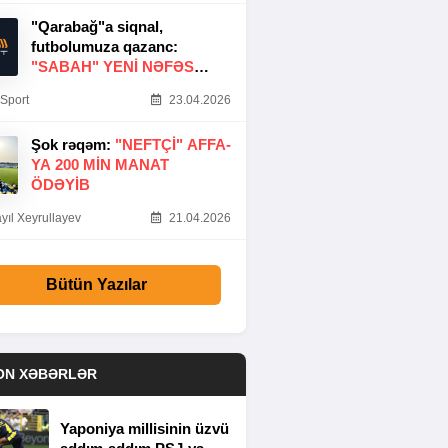
"Qarabağ"a siqnal,
futbolumuza qazanc:
"SABAH" YENI NƏFƏS
GƏTIRDI
Sport
23.04.2026
Şok rəqəm:
"NEFTÇI" AFFA-
YA 200 MIN MANAT
ÖDƏYIB
yıl Xeyrullayev
21.04.2026
Bütün Yazılar
ON XƏBƏRLƏR
Yaponiya millisinin üzvü