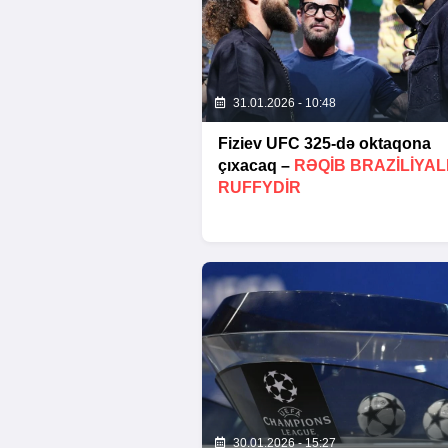
31.01.2026 - 10:48
Fiziev UFC 325-də oktaqona
çıxacaq –
RƏQIB BRAZILIYAL
RUFFYDIR
30.01.2026 - 15:27