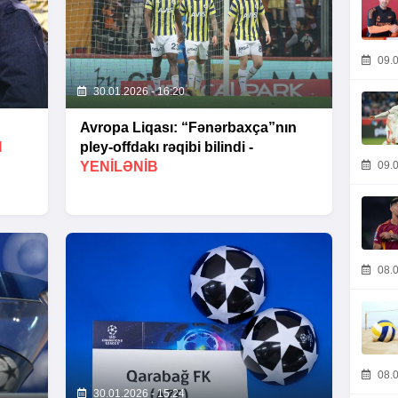
09.0
30.01.2026 - 16:20
Avropa Liqası: “Fənərbaxça”nın
I
pley-offdakı rəqibi bilindi -
09.0
YENİLƏNİB
08.0
08.0
30.01.2026 - 15:24