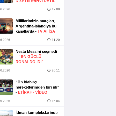
DIZAYN SƏHVI DEYIL
6.2026
12:08
Millilərimizin matçları,
Argentina-İslandiya bu
kanallarda -
TV AFİŞA
6.2026
11:20
Nesta Messini seçmədi
–
“ƏN GÜCLÜ
RONALDO IDI”
6.2026
20:11
“Ən biabırçı
hərəkətlərimdən biri idi”
-
ETIRAF -
VİDEO
5.2026
16:04
İdman komplekslərində