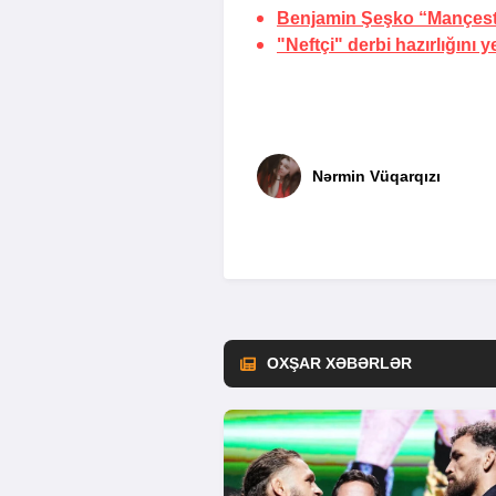
Benjamin Şeşko “Mançest
"Neftçi" derbi hazırlığını 
Nərmin Vüqarqızı
OXŞAR XƏBƏRLƏR