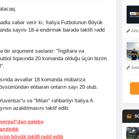
alacaq.
nadla xəbər verir ki, İtaliya Futbolunun Böyük
nda sayını 18-ə endirmək barədə təklifi rədd
APA 
ə bir arqument səslənir: "İngiltərə və
 futbol liqasında 20 komanda olduğu üçün bizim
".
İsma
iyasında əvvəllər 18 komanda mübarizə
mövsümündən etibarən onların sayı 20 olub.
Yuventus"u və "Milan" rəhbərliyi İtaliya A
ının azaldılmasını təklif edib.
S
Liverpul"dan qələbə
ndırılıb
çün böyük təklifi rədd edib