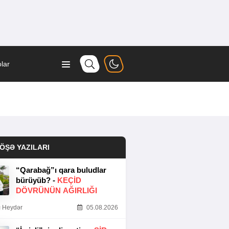
lar
ÖŞƏ YAZILARI
“Qarabağ”ı qara buludlar
bürüyüb? -
KEÇID
DÖVRÜNÜN AĞIRLIĞI
 Heydər
05.08.2026