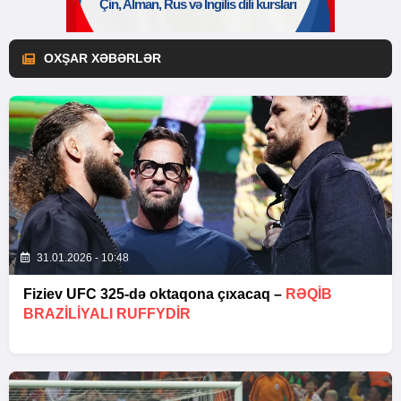
OXŞAR XƏBƏRLƏR
31.01.2026 - 10:48
Fiziev UFC 325-də oktaqona çıxacaq –
RƏQIB
BRAZILIYALI RUFFYDIR