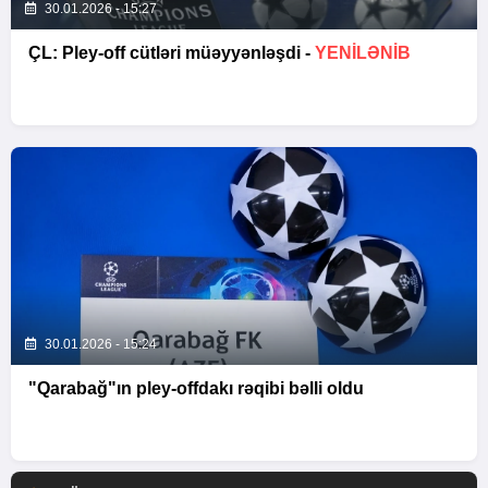
30.01.2026 - 15:27
ÇL: Pley-off cütləri müəyyənləşdi -
YENİLƏNİB
30.01.2026 - 15:24
"Qarabağ"ın pley-offdakı rəqibi bəlli oldu