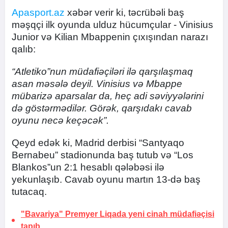
Apasport.az
xəbər verir ki, təcrübəli baş
məşqçi ilk oyunda ulduz hücumçular - Vinisius
Junior və Kilian Mbappenin çıxışından narazı
qalıb:
“Atletiko”nun müdafiəçiləri ilə qarşılaşmaq
asan məsələ deyil. Vinisius və Mbappe
mübarizə aparsalar da, heç adi səviyyələrini
də göstərmədilər. Görək, qarşıdakı cavab
oyunu necə keçəcək”.
Qeyd edək ki, Madrid derbisi “Santyaqo
Bernabeu” stadionunda baş tutub və “Los
Blankos”un 2:1 hesablı qələbəsi ilə
yekunlaşıb. Cavab oyunu martın 13-də baş
tutacaq.
"Bavariya" Premyer Liqada yeni cinah müdafiəçisi
tapıb