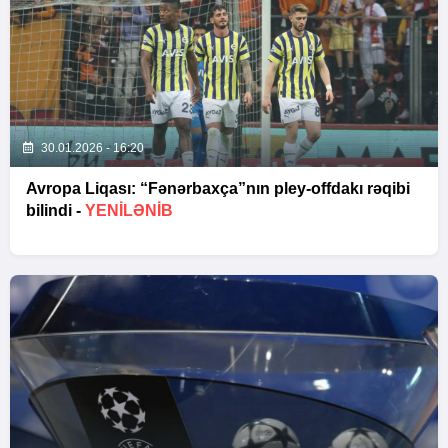
30.01.2026 - 16:20
Avropa Liqası: “Fənərbaxça”nın pley-offdakı rəqibi
bilindi -
YENİLƏNİB