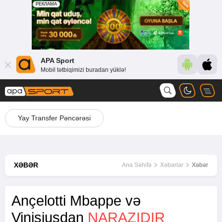
APA Sport
Mobil tətbiqimizi buradan yüklə!
Yay Transfer Pəncərəsi
XƏBƏR
Ana Səhifə
Xəbərlər
Xəbər
Ançelotti Mbappe və
Vinisiusdan
NARAZIDIR