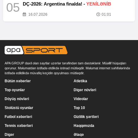
05
DÇ-2026: Argentina finalda! -
YENİLƏNİB
16.07.2026
01:01
APA GROUP daxil olan saytlar uzerlər tərəfindən tam dəstəklənir. Müəllif hüquqları
qorunur. Məlumatdan istifadə etdikdə istinad mütləqdir. Məlumat internet səhifələrində
istifadə edildikdə müvafiq keçidin qoyulması mütləqdir.
Bütün xəbərlər
Atletika
Top oyunlar
Digər növləri
Döyüş növləri
Videolar
Stolüstü oyunlar
Top 10
Futbol xəbərləri
Gizlilik şərtləri
Tennis xəbərləri
Haqqımızda
Digər
Əlaqə