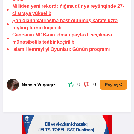
Millidən yeni rekord: Yığma dünya reytinqində 27-
ci sıraya yüksəlib
Şəhidlərin xatirəsinə həsr olunmuş karate üzrə
reytinq turniri keçirilib
Gəncənin MDB-nin idman paytaxtı seçilməsi
münasibətilə tədbir keçirilib
İslam Həmrəyliyi Oyunları:
Günün proqramı
0
0
Nərmin Vüqarqızı
Paylaş