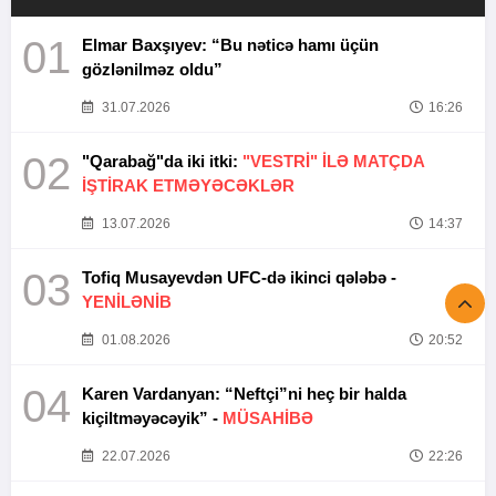
01
Elmar Baxşıyev: “Bu nəticə hamı üçün
gözlənilməz oldu”
31.07.2026
16:26
02
"Qarabağ"da iki itki:
"VESTRİ" İLƏ MATÇDA
İŞTİRAK ETMƏYƏCƏKLƏR
13.07.2026
14:37
03
Tofiq Musayevdən UFC-də ikinci qələbə -
YENİLƏNİB
01.08.2026
20:52
04
Karen Vardanyan: “Neftçi”ni heç bir halda
kiçiltməyəcəyik” -
MÜSAHİBƏ
22.07.2026
22:26