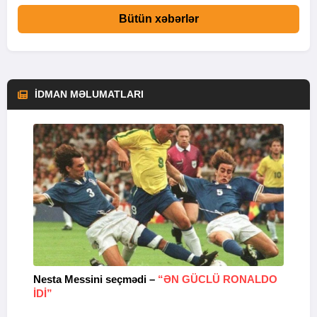
Bütün xəbərlər
İDMAN MƏLUMATLARI
Nesta Messini seçmədi –
“ƏN GÜCLÜ RONALDO
“
IDI”
V