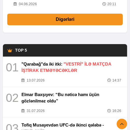
20
04.06.2026
20:11
Digərləri
TOP 5
01
"Qarabağ"da iki itki:
"VESTRİ" İLƏ MATÇDA
İŞTİRAK ETMƏYƏCƏKLƏR
13.07.2026
14:37
02
Elmar Baxşıyev: “Bu nəticə hamı üçün
gözlənilməz oldu”
31.07.2026
16:26
03
Tofiq Musayevdən UFC-də ikinci qələbə -