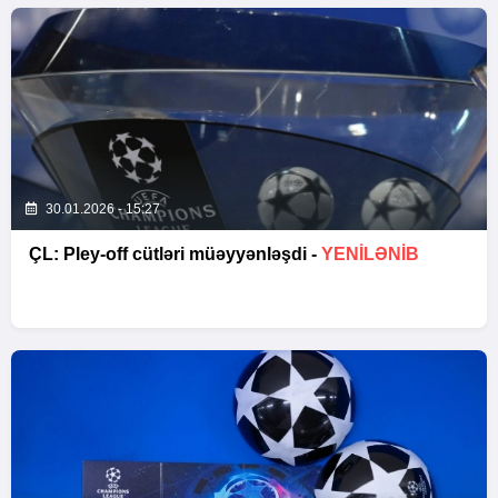
30.01.2026 - 15:27
ÇL: Pley-off cütləri müəyyənləşdi -
YENİLƏNİB