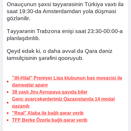
Onauçunun şəxsi təyyarəsinin Türkiyə vaxtı ilə
saat 19:30-da Amsterdamdan yola düşməsi
gözlənilir.
Təyyarənin Trabzona enişi saat 23:30-00:00-a
planlaşdırılıb.
Qeyd edək ki, o daha əvvəl də Qara dəniz
təmsilçisinin şərəfini qooruyub.
"Əl-Hilal" Premyer Liqa klubunun baş məşqçisi ilə
danışıqlar aparır
38 yaşlı Jiru Avropaya qayıda bilər
Gənc avarçəkənlərimiz Qazaxıstanda 14 medal
qazanıb
"Real" Alaba ilə bağlı qərar verib
TFF Berke Özerlə bağlı qərar verib