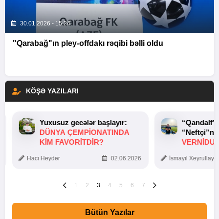
30.01.2026 - 15:24
"Qarabağ"ın pley-offdakı rəqibi bəlli oldu
KÖŞƏ YAZILARI
Yuxusuz gecələr başlayır:
“Qandalf”
DÜNYA ÇEMPIONATINDA
“Neftçi”ni
KIM FAVORITDIR?
VERNİDUB
TOXUNUŞ
Hacı Heydər
02.06.2026
İsmayıl Xeyrullaye
1
2
3
4
5
6
7
Bütün Yazılar