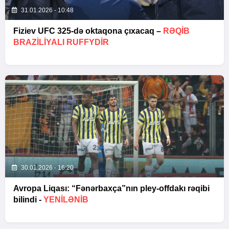
31.01.2026 - 10:48
Fiziev UFC 325-də oktaqona çıxacaq –
RƏQIB
BRAZILIYALI RUFFYDIR
30.01.2026 - 16:20
Avropa Liqası: “Fənərbaxça”nın pley-offdakı rəqibi
bilindi -
YENİLƏNİB