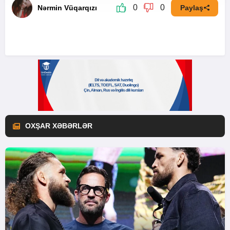
0
0
Nərmin Vüqarqızı
Paylaş
OXŞAR XƏBƏRLƏR