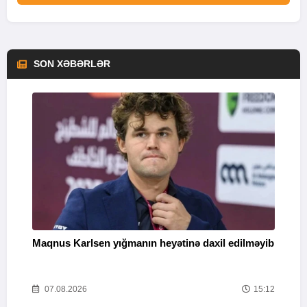
SON XƏBƏRLƏR
Maqnus Karlsen yığmanın heyətinə daxil edilməyib
B
g
47
07.08.2026
15:12