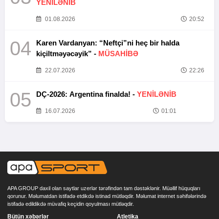
YENİLƏNİB
01.08.2026
20:52
04
Karen Vardanyan: “Neftçi”ni heç bir halda
kiçiltməyəcəyik” -
MÜSAHİBƏ
22.07.2026
22:26
05
DÇ-2026: Argentina finalda! -
YENİLƏNİB
16.07.2026
01:01
APA GROUP daxil olan saytlar uzerlər tərəfindən tam dəstəklənir. Müəllif hüquqları
qorunur. Məlumatdan istifadə etdikdə istinad mütləqdir. Məlumat internet səhifələrində
istifadə edildikdə müvafiq keçidin qoyulması mütləqdir.
Bütün xəbərlər
Atletika