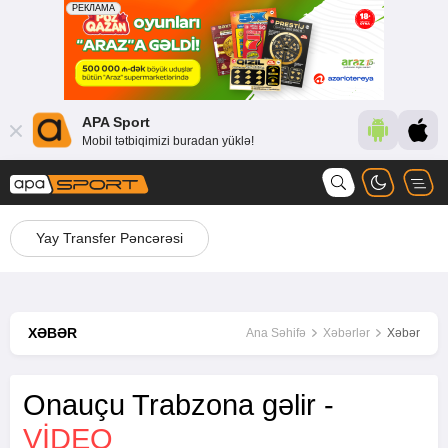
APA Sport
Mobil tətbiqimizi buradan yüklə!
Yay Transfer Pəncərəsi
XƏBƏR
Ana Səhifə
Xəbərlər
Xəbər
Onauçu Trabzona gəlir -
VİDEO