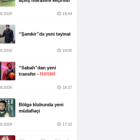
açılış mərasimi keçirilib
8.2026
19:44
“Şəmkir”də yeni təyinat
8.2026
19:05
“Sabah”dan yeni
transfer -
RƏSMİ
8.2026
18:37
Bölgə klubunda yeni
müdafiəçi
8.2026
17:32