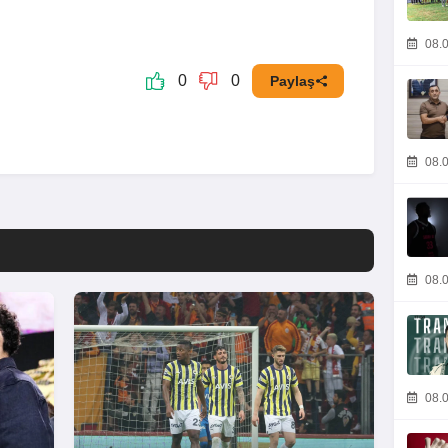
08.0
0
0
Paylaş
08.0
08.0
08.0