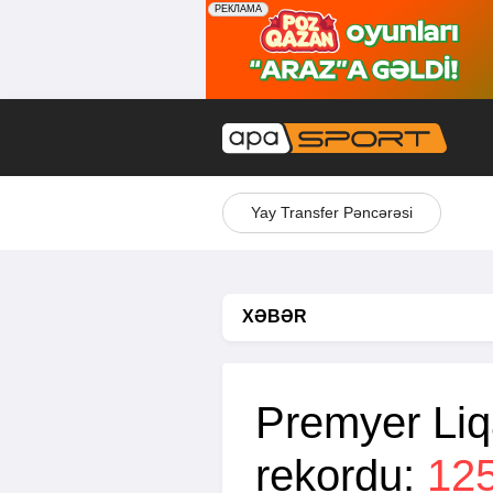
Yay Transfer Pəncərəsi
XƏBƏR
Premyer Liq
rekordu:
12