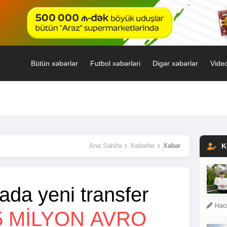
Bütün xəbərlər
Futbol xəbərləri
Digər xəbərlər
Video
Ana Səhifə
Xəbərlər
Xəbər
K
ada yeni transfer
Hacı
5 MILYON AVRO