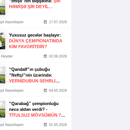
“İmişli”nin diqqətinə:
ŞIR
HƏMIŞƏ ŞIR DEYIL…
yıl Xeyrullayev
17.07.2026
Yuxusuz gecələr başlayır:
DÜNYA ÇEMPIONATINDA
KIM FAVORITDIR?
 Heydər
02.06.2026
“Qandalf”ın çubuğu
“Neftçi”nin üzərində:
VERNİDUBUN SEHRLİ
TOXUNUŞU
yıl Xeyrullayev
04.05.2026
“Qarabağ” çempionluğu
necə əldən verdi? -
TITULSUZ MÖVSÜMÜN 7
SƏBƏBI
yıl Xeyrullayev
01.05.2026