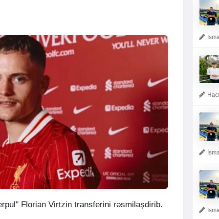
İsma
Hacı
İsma
erpul" Florian Virtzin transferini rəsmiləşdirib.
İsma