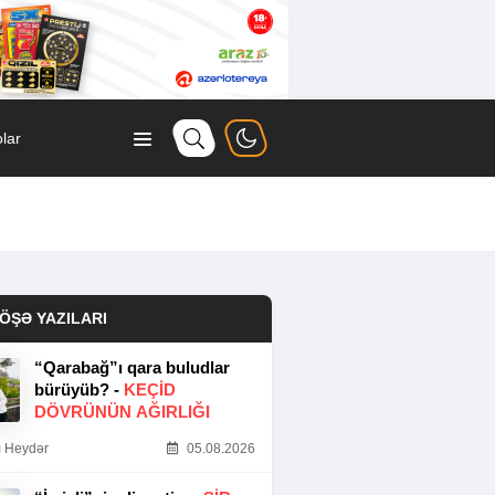
lar
ÖŞƏ YAZILARI
“Qarabağ”ı qara buludlar
bürüyüb? -
KEÇID
DÖVRÜNÜN AĞIRLIĞI
 Heydər
05.08.2026