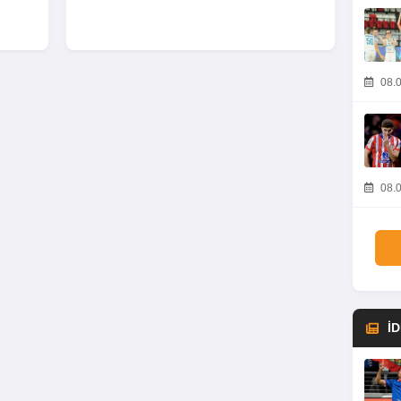
08.0
08.0
İ