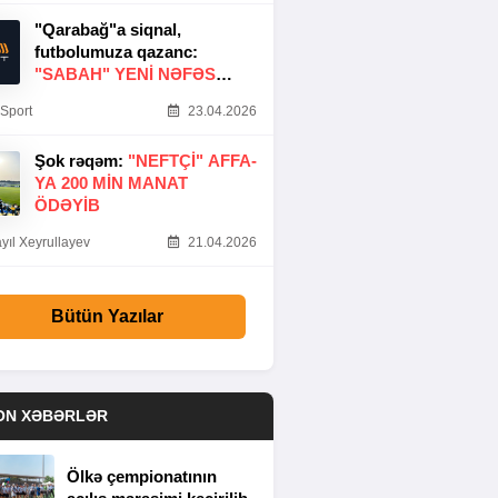
"Qarabağ"a siqnal,
futbolumuza qazanc:
"SABAH" YENI NƏFƏS
GƏTIRDI
Sport
23.04.2026
Şok rəqəm:
"NEFTÇI" AFFA-
YA 200 MIN MANAT
ÖDƏYIB
yıl Xeyrullayev
21.04.2026
Bütün Yazılar
ON XƏBƏRLƏR
Ölkə çempionatının