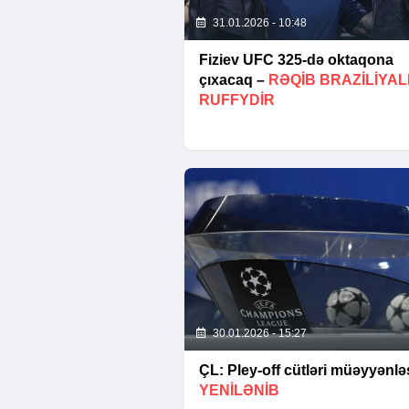
31.01.2026 - 10:48
Fiziev UFC 325-də oktaqona
çıxacaq –
RƏQIB BRAZILIYAL
RUFFYDIR
30.01.2026 - 15:27
ÇL: Pley-off cütləri müəyyənləş
YENİLƏNİB