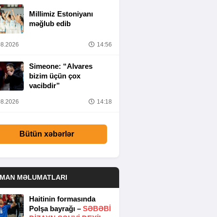
Millimiz Estoniyanı
məğlub edib
8.2026
14:56
Simeone: “Alvares
bizim üçün çox
vacibdir”
8.2026
14:18
Bütün xəbərlər
DMAN MƏLUMATLARI
Haitinin formasında
Polşa bayrağı –
SƏBƏBI