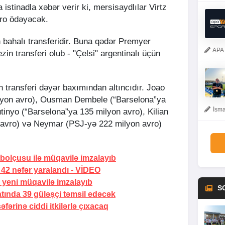
istinadla xəbər verir ki, mersisaydlılar Virtz
ro ödəyəcək.
n bahalı transferidir. Buna qədər Premyer
APA 
n transferi olub - "Çelsi" argentinalı üçün
in transferi dəyər baxımından altıncıdır. Joao
milyon avro), Ousman Dembele (“Barselona”ya
İsma
tinyo (“Barselona”ya 135 milyon avro), Kilian
avro) və Neymar (PSJ-yə 222 milyon avro)
utbolçusu ilə müqavilə imzalayıb
 42 nəfər yaralandı -
VİDEO
ə yeni müqavilə imzalayıb
S
tında 39 güləşçi təmsil edəcək
ərinə ciddi itkilərlə çıxacaq