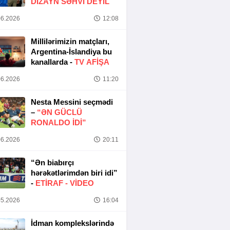
DIZAYN SƏHVI DEYIL
6.2026
12:08
Millilərimizin matçları,
Argentina-İslandiya bu
kanallarda -
TV AFİŞA
6.2026
11:20
Nesta Messini seçmədi
–
“ƏN GÜCLÜ
RONALDO IDI”
6.2026
20:11
“Ən biabırçı
hərəkətlərimdən biri idi”
-
ETIRAF -
VİDEO
5.2026
16:04
İdman komplekslərində