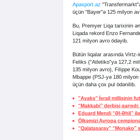
Apasport.az
"Transfermarkt"a 
üçün "Bayer"ə 125 milyon av
Bu, Premyer Liqa tarixinin ə
Liqada rekord Enzo Fernandezi
121 milyon avro ödəyib.
Bütün liqalar arasında Virtz-
Feliks (“Atletiko”ya 127,2 
135 milyon avro), Filippe Kou
Mbappe (PSJ-yə 180 milyon 
üçün daha çox pul ödənilib.
"Ayaks" İsrail millisinin f
“Makkabi” derbisi qarışdı:
Eduard Mendi “Əl-Əhli” il
Ölkəmizi Avropa çempiona
“Qalatasaray” “Monako” səf