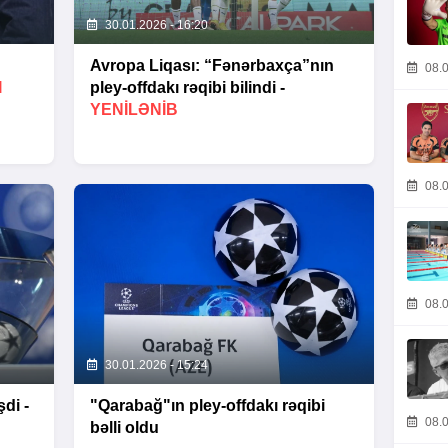
30.01.2026 - 16:20
Avropa Liqası: “Fənərbaxça”nın
08.0
I
pley-offdakı rəqibi bilindi -
YENİLƏNİB
08.0
08.0
30.01.2026 - 15:24
di -
"Qarabağ"ın pley-offdakı rəqibi
08.0
bəlli oldu