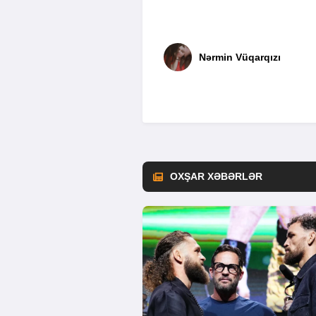
Nərmin Vüqarqızı
OXŞAR XƏBƏRLƏR