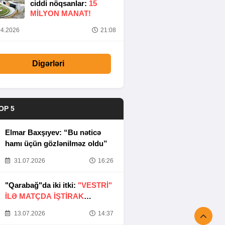
ciddi nöqsanlar:
15
MILYON MANAT!
4.2026
21:08
Digərləri
OP 5
Elmar Baxşıyev: “Bu nəticə
hamı üçün gözlənilməz oldu”
31.07.2026
16:26
"Qarabağ"da iki itki:
"VESTRİ"
İLƏ MATÇDA İŞTİRAK
ETMƏYƏCƏKLƏR
13.07.2026
14:37