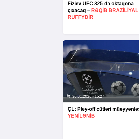
Fiziev UFC 325-də oktaqona
çıxacaq –
RƏQIB BRAZILIYAL
RUFFYDIR
30.01.2026 - 15:27
ÇL: Pley-off cütləri müəyyənləş
YENİLƏNİB