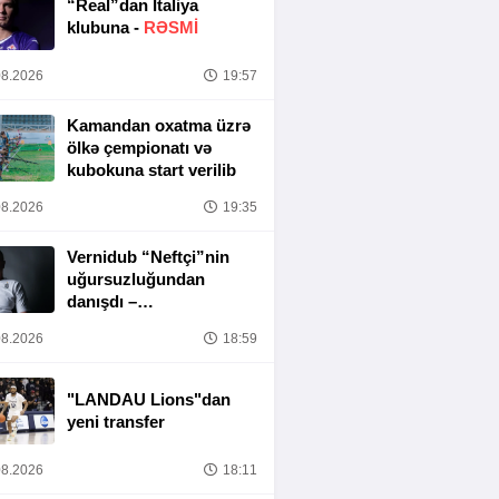
“Real”dan İtaliya
klubuna -
RƏSMİ
8.2026
19:57
Kamandan oxatma üzrə
ölkə çempionatı və
kubokuna start verilib
8.2026
19:35
Vernidub “Neftçi”nin
uğursuzluğundan
danışdı –
“MƏSULIYYƏT
8.2026
18:59
TAMAMILƏ MƏNIM
ÜZƏRIMDƏDIR”
"LANDAU Lions"dan
yeni transfer
8.2026
18:11