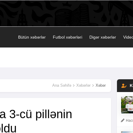
Bütün xəbərlər
Futbol xəbərləri
Digər xəbərlər
Video
Ana Səhifə
Xəbərlər
Xəbər
K
 3-cü pillənin
Hacı
oldu