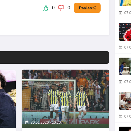
0
0
Paylaş
07.0
07.0
07.0
07.0
30.01.2026 - 16:20