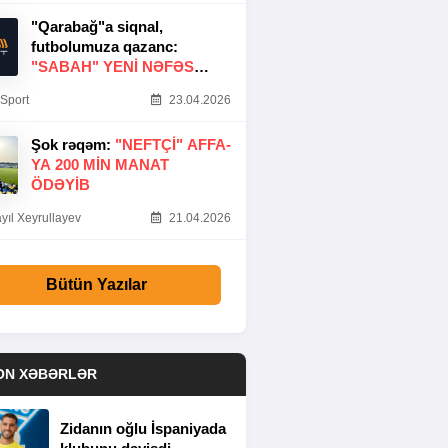
"Qarabağ"a siqnal,
futbolumuza qazanc:
"SABAH" YENI NƏFƏS
GƏTIRDI
Sport
23.04.2026
Şok rəqəm:
"NEFTÇI" AFFA-
YA 200 MIN MANAT
ÖDƏYIB
yıl Xeyrullayev
21.04.2026
Bütün Yazılar
ON XƏBƏRLƏR
Zidanın oğlu İspaniyada