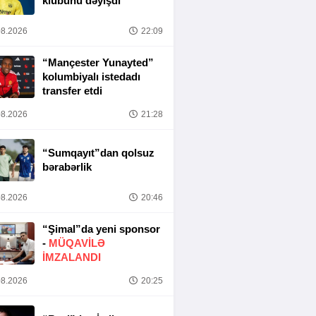
klubunu dəyişdi
8.2026
22:09
“Mançester Yunayted”
kolumbiyalı istedadı
transfer etdi
8.2026
21:28
“Sumqayıt”dan qolsuz
bərabərlik
8.2026
20:46
“Şimal”da yeni sponsor
-
MÜQAVİLƏ
İMZALANDI
8.2026
20:25