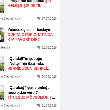
“İmişli”nin diqqətinə:
ŞIR
HƏMIŞƏ ŞIR DEYIL…
yıl Xeyrullayev
17.07.2026
Yuxusuz gecələr başlayır:
DÜNYA ÇEMPIONATINDA
KIM FAVORITDIR?
 Heydər
02.06.2026
“Qandalf”ın çubuğu
“Neftçi”nin üzərində:
VERNİDUBUN SEHRLİ
TOXUNUŞU
yıl Xeyrullayev
04.05.2026
“Qarabağ” çempionluğu
necə əldən verdi? -
TITULSUZ MÖVSÜMÜN 7
SƏBƏBI
yıl Xeyrullayev
01.05.2026