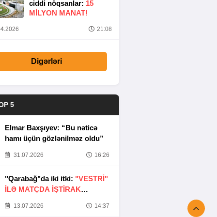
ciddi nöqsanlar:
15
MILYON MANAT!
4.2026
21:08
Digərləri
OP 5
Elmar Baxşıyev: “Bu nəticə
hamı üçün gözlənilməz oldu”
31.07.2026
16:26
"Qarabağ"da iki itki:
"VESTRİ"
İLƏ MATÇDA İŞTİRAK
ETMƏYƏCƏKLƏR
13.07.2026
14:37