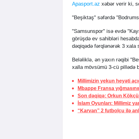
Apasport.az
xəbər verir ki, 
"Beşiktaş" səfərdə "Bodrums
"Samsunspor" isə evdə "Kays
görüşdə ev sahibləri hesabda
dəqiqədə fərqlənərək 3 xala 
Beləliklə, ən yaxın rəqibi "
xalla mövsümü 3-cü pillədə 
Millimizin yekun heyəti aç
Mbappe Fransa yığmasını
Son dəqiqə:
Orkun Kökçü 
İslam Oyunları: Millimiz y
“Karvan” 2 futbolçu ilə an