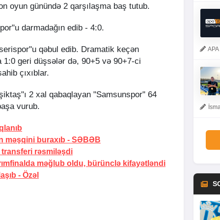
son oyun günündə 2 qarşılaşma baş tutub.
por"u darmadağın edib - 4:0.
erispor"u qəbul edib. Dramatik keçən
APA 
 1:0 geri düşsələr də, 90+5 və 90+7-ci
sahib çıxıblar.
Beşiktaş"ı 2 xal qabaqlayan "Samsunspor" 64
başa vurub.
İsma
ıqlanıb
n məşqini buraxıb
- SƏBƏB
transferi
rəsmiləşdi
arımfinalda məğlub oldu, bürünclə kifayətləndi
laşıb -
Özəl
S