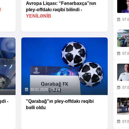
Avropa Liqası: “Fənərbaxça”nın
I
pley-offdakı rəqibi bilindi -
YENİLƏNİB
07.0
07.0
07.0
30.01.2026 - 15:24
di -
"Qarabağ"ın pley-offdakı rəqibi
bəlli oldu
07.0