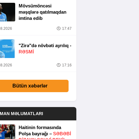
Mövsümöncəsi
məşqlərə qatılmaqdan
imtina edib
8.2026
17:47
"Zirə"də növbəti ayrılıq -
RƏSMİ
8.2026
17:16
Bütün xəbərlər
DMAN MƏLUMATLARI
Haitinin formasında
Polşa bayrağı –
SƏBƏBI