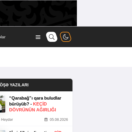
lar
ÖŞƏ YAZILARI
“Qarabağ”ı qara buludlar
bürüyüb? -
KEÇID
DÖVRÜNÜN AĞIRLIĞI
 Heydər
05.08.2026