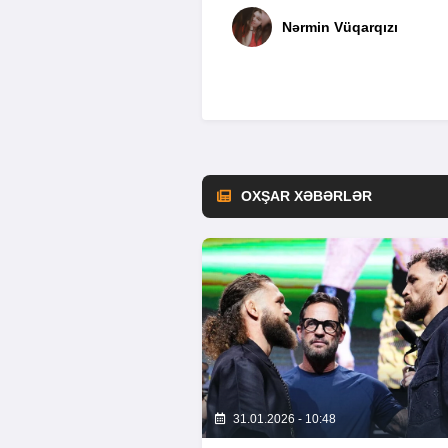
Nərmin Vüqarqızı
OXŞAR XƏBƏRLƏR
31.01.2026 - 10:48