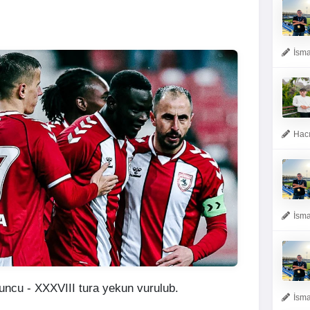
İsma
Hacı
İsma
uncu - XXXVIII tura yekun vurulub.
İsma