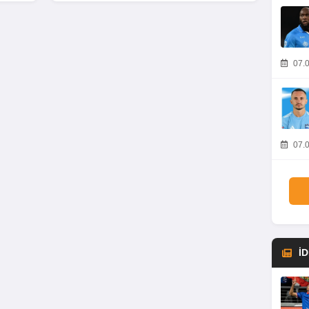
07.0
07.0
İ