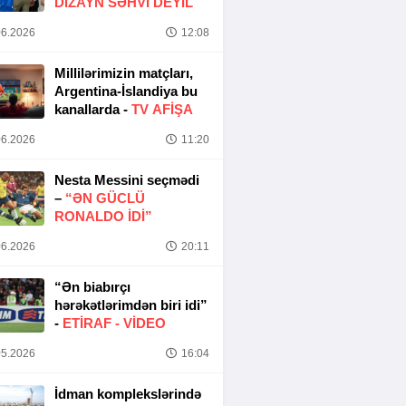
DIZAYN SƏHVI DEYIL
6.2026
12:08
Millilərimizin matçları,
Argentina-İslandiya bu
kanallarda -
TV AFİŞA
6.2026
11:20
Nesta Messini seçmədi
–
“ƏN GÜCLÜ
RONALDO IDI”
6.2026
20:11
“Ən biabırçı
hərəkətlərimdən biri idi”
-
ETIRAF -
VİDEO
5.2026
16:04
İdman komplekslərində