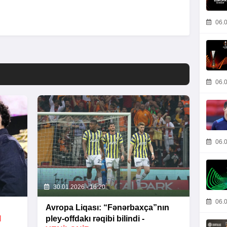
06.0
06.0
06.0
30.01.2026 - 16:20
06.0
Avropa Liqası: “Fənərbaxça”nın
I
pley-offdakı rəqibi bilindi -