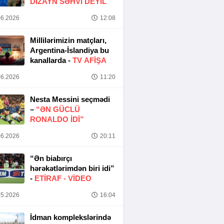
DIZAYN SƏHVI DEYIL
6.2026
12:08
Millilərimizin matçları,
Argentina-İslandiya bu
kanallarda -
TV AFİŞA
6.2026
11:20
Nesta Messini seçmədi
–
“ƏN GÜCLÜ
RONALDO IDI”
6.2026
20:11
“Ən biabırçı
hərəkətlərimdən biri idi”
-
ETIRAF -
VİDEO
5.2026
16:04
İdman komplekslərində