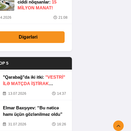
ciddi nöqsanlar:
15
MILYON MANAT!
4.2026
21:08
Digərləri
OP 5
"Qarabağ"da iki itki:
"VESTRİ"
İLƏ MATÇDA İŞTİRAK
ETMƏYƏCƏKLƏR
13.07.2026
14:37
Elmar Baxşıyev: “Bu nəticə
hamı üçün gözlənilməz oldu”
31.07.2026
16:26