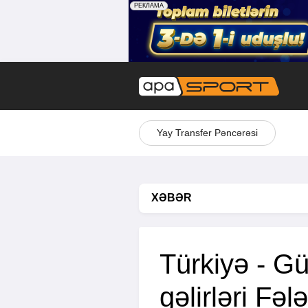
Yay Transfer Pəncərəsi
XƏBƏR
Türkiyə - G
gəlirləri Fə