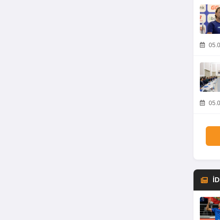
05.0
05.0
İ