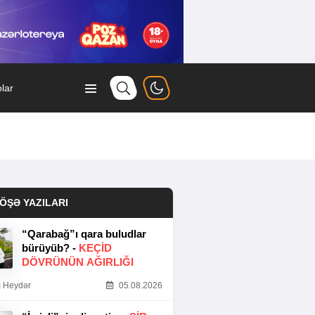
lar
ÖŞƏ YAZILARI
“Qarabağ”ı qara buludlar
bürüyüb? -
KEÇID
DÖVRÜNÜN AĞIRLIĞI
 Heydər
05.08.2026