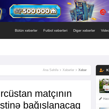
Bütün xəbərlər
Futbol xəbərləri
Digər xəbərlər
Video
Ana Səhifə
Xəbərlər
Xəbər
K
ürcüstan matçının
Hacı
ləstinə bağışlanacaq