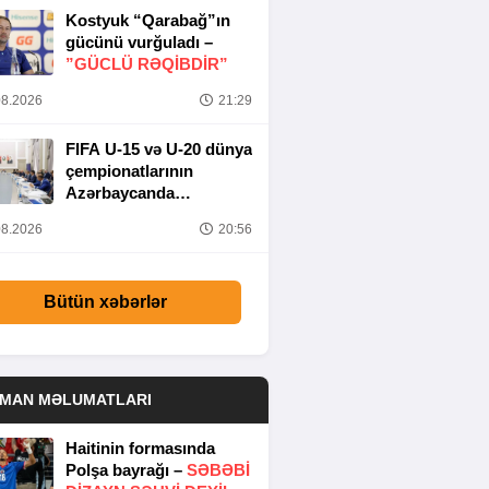
Kostyuk “Qarabağ”ın
gücünü vurğuladı –
”GÜCLÜ RƏQİBDİR”
8.2026
21:29
FIFA U-15 və U-20 dünya
çempionatlarının
Azərbaycanda
keçirilməsi ilə bağlı
8.2026
20:56
Təşkilat Komitəsinin
iclası baş tutub
Bütün xəbərlər
DMAN MƏLUMATLARI
Haitinin formasında
Polşa bayrağı –
SƏBƏBI