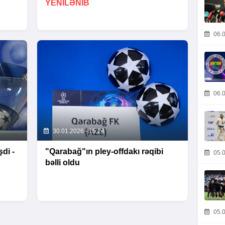
YENİLƏNİB
06.0
06.0
30.01.2026 - 15:24
di -
"Qarabağ"ın pley-offdakı rəqibi
05.0
bəlli oldu
05.0