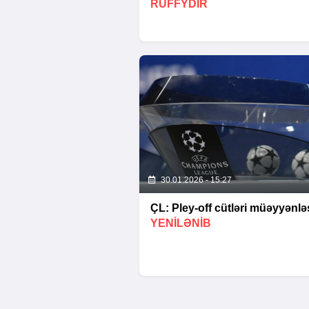
RUFFYDIR
30.01.2026 - 15:27
ÇL: Pley-off cütləri müəyyənləş
YENİLƏNİB