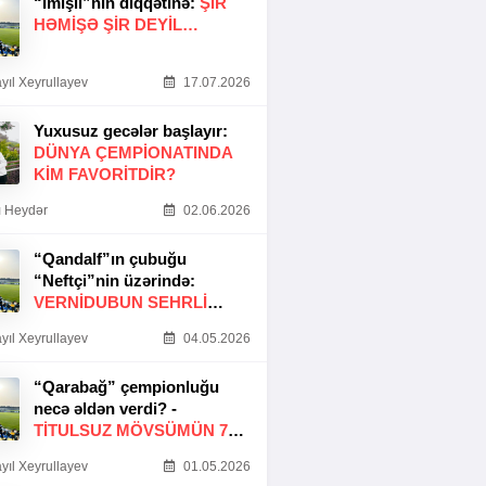
“İmişli”nin diqqətinə:
ŞIR
HƏMIŞƏ ŞIR DEYIL…
yıl Xeyrullayev
17.07.2026
Yuxusuz gecələr başlayır:
DÜNYA ÇEMPIONATINDA
KIM FAVORITDIR?
 Heydər
02.06.2026
“Qandalf”ın çubuğu
“Neftçi”nin üzərində:
VERNİDUBUN SEHRLİ
TOXUNUŞU
yıl Xeyrullayev
04.05.2026
“Qarabağ” çempionluğu
necə əldən verdi? -
TITULSUZ MÖVSÜMÜN 7
SƏBƏBI
yıl Xeyrullayev
01.05.2026