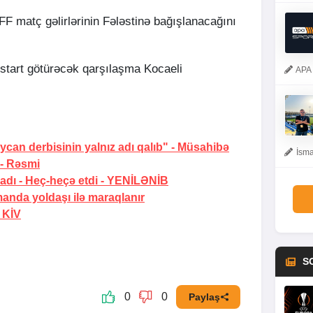
FF matç gəlirlərinin Fələstinə bağışlanacağını
start götürəcək qarşılaşma Kocaeli
APA 
an derbisinin yalnız adı qalıb"
- Müsahibə
İsma
- Rəsmi
adı - Heç-heçə etdi -
YENİLƏNİB
nda yoldaşı ilə maraqlanır
- KİV
S
0
0
Paylaş