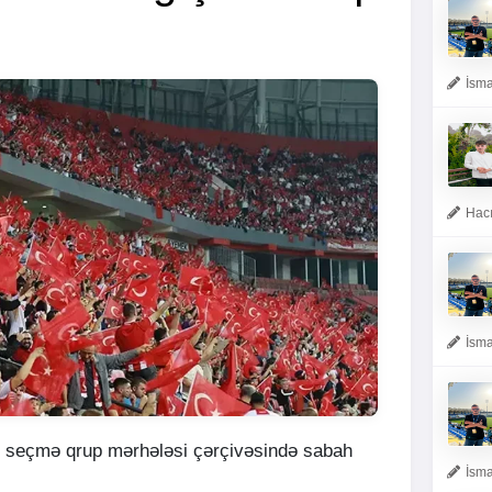
İsma
Hacı
İsma
n seçmə qrup mərhələsi çərçivəsində sabah
İsma