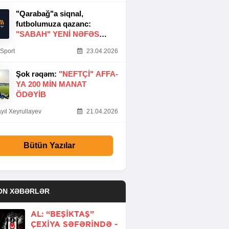
"Qarabağ"a siqnal,
futbolumuza qazanc:
"SABAH" YENI NƏFƏS
GƏTIRDI
Sport
23.04.2026
Şok rəqəm:
"NEFTÇI" AFFA-
YA 200 MIN MANAT
ÖDƏYIB
yıl Xeyrullayev
21.04.2026
Bütün Yazılar
ON XƏBƏRLƏR
AL: “BEŞIKTAŞ”
ÇEXIYA SƏFƏRINDƏ -