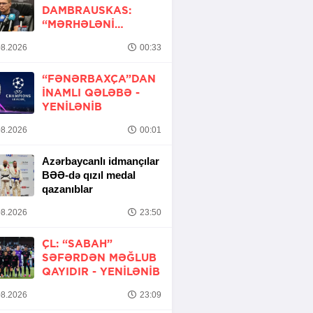
DAMBRAUSKAS:
“MƏRHƏLƏNI
KEÇMƏK ŞANSIMIZ
8.2026
00:33
VAR”
“FƏNƏRBAXÇA”DAN
INAMLI QƏLƏBƏ -
YENİLƏNİB
8.2026
00:01
Azərbaycanlı idmançılar
BƏƏ-də qızıl medal
qazanıblar
8.2026
23:50
ÇL: “SABAH”
SƏFƏRDƏN MƏĞLUB
QAYIDIR -
YENİLƏNİB
8.2026
23:09