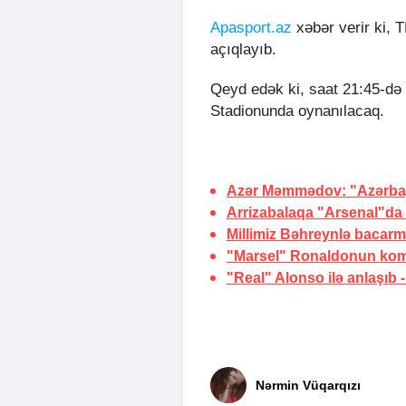
Apasport.az
xəbər verir ki, T
açıqlayıb.
Qeyd edək ki, saat 21:45-də 
Stadionunda oynanılacaq.
Azər Məmmədov: "Azərbayc
Arrizabalaqa "Arsenal"da
Millimiz Bəhreynlə bacarm
"Marsel" Ronaldonun koma
"Real" Alonso ilə anlaşıb
Nərmin Vüqarqızı