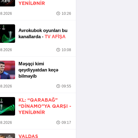
YENİLƏNİR
8.2026
10:26
Avrokubok oyunları bu
kanallarda -
TV AFİŞA
8.2026
10:08
Məşqçi kimi
qeydiyyatdan keçə
bilməyib
8.2026
09:55
KL: “QARABAĞ”
“DINAMO”YA QARŞI -
YENİLƏNİR
8.2026
09:17
VALDAS