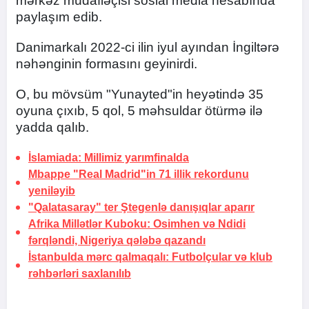
mərkəz müdafiəçisi sosial media hesabında
paylaşım edib.
Danimarkalı 2022-ci ilin iyul ayından İngiltərə
nəhənginin formasını geyinirdi.
O, bu mövsüm "Yunayted"in heyətində 35
oyuna çıxıb, 5 qol, 5 məhsuldar ötürmə ilə
yadda qalıb.
İslamiada: Millimiz yarımfinalda
Mbappe "Real Madrid"in 71 illik rekordunu
yeniləyib
"Qalatasaray" ter Ştegenlə danışıqlar aparır
Afrika Millətlər Kuboku: Osimhen və Ndidi
fərqləndi, Nigeriya qələbə qazandı
İstanbulda mərc qalmaqalı: Futbolçular və klub
rəhbərləri saxlanılıb