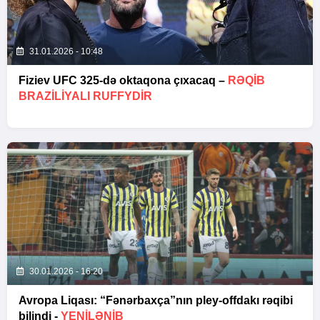
31.01.2026 - 10:48
Fiziev UFC 325-də oktaqona çıxacaq –
RƏQIB
BRAZILIYALI RUFFYDIR
30.01.2026 - 16:20
Avropa Liqası: “Fənərbaxça”nın pley-offdakı rəqibi
bilindi -
YENİLƏNİB