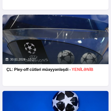
30.01.2026 - 15:27
ÇL: Pley-off cütləri müəyyənləşdi -
YENİLƏNİB