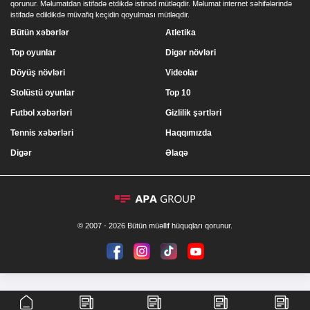
qorunur. Məlumatdan istifadə etdikdə istinad mütləqdir. Məlumat internet səhifələrində
istifadə edildikdə müvafiq keçidin qoyulması mütləqdir.
Bütün xəbərlər
Atletika
Top oyunlar
Digər növləri
Döyüş növləri
Videolar
Stolüstü oyunlar
Top 10
Futbol xəbərləri
Gizlilik şərtləri
Tennis xəbərləri
Haqqımızda
Digər
Əlaqə
© 2007 - 2026 Bütün müəllif hüquqları qorunur.