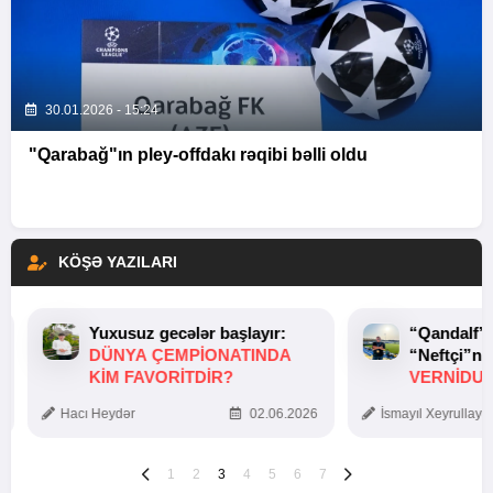
30.01.2026 - 15:24
"Qarabağ"ın pley-offdakı rəqibi bəlli oldu
KÖŞƏ YAZILARI
Yuxusuz gecələr başlayır:
“Qandalf”
DÜNYA ÇEMPIONATINDA
“Neftçi”ni
KIM FAVORITDIR?
VERNİDUB
TOXUNUŞ
Hacı Heydər
02.06.2026
İsmayıl Xeyrullaye
1
2
3
4
5
6
7