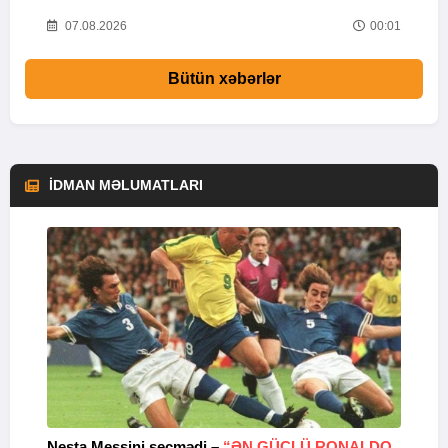
52
07.08.2026
00:01
Bütün xəbərlər
İDMAN MƏLUMATLARI
Nesta Messini seçmədi –
“ƏN GÜCLÜ RONALDO
“