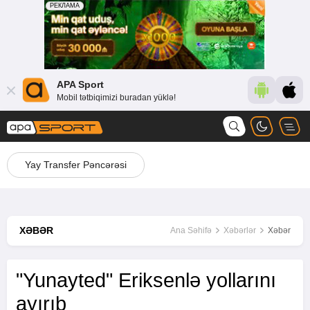
APA Sport
Mobil tətbiqimizi buradan yüklə!
Yay Transfer Pəncərəsi
XƏBƏR
Ana Səhifə
Xəbərlər
Xəbər
"Yunayted" Eriksenlə yollarını
ayırıb