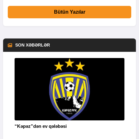
Bütün Yazılar
SON XƏBƏRLƏR
“Kəpəz”dən ev qələbəsi
Q
i