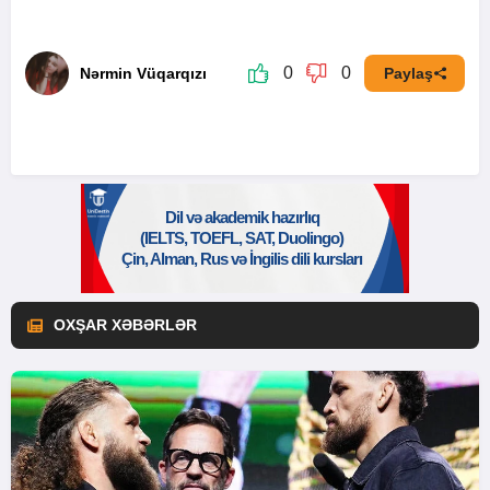
0
0
Nərmin Vüqarqızı
Paylaş
OXŞAR XƏBƏRLƏR