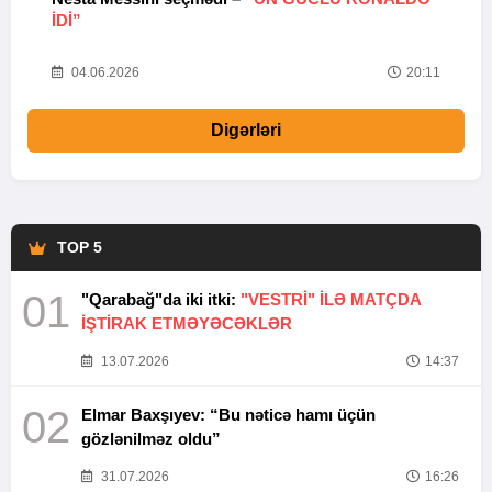
IDI”
V
20
04.06.2026
20:11
Digərləri
TOP 5
01
"Qarabağ"da iki itki:
"VESTRİ" İLƏ MATÇDA
İŞTİRAK ETMƏYƏCƏKLƏR
13.07.2026
14:37
02
Elmar Baxşıyev: “Bu nəticə hamı üçün
gözlənilməz oldu”
31.07.2026
16:26