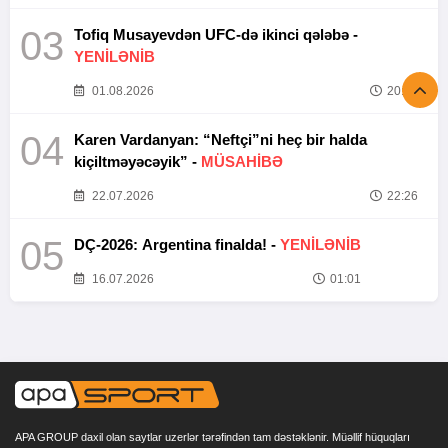
03
Tofiq Musayevdən UFC-də ikinci qələbə -
YENİLƏNİB
01.08.2026
20:52
04
Karen Vardanyan: “Neftçi”ni heç bir halda
kiçiltməyəcəyik” -
MÜSAHİBƏ
22.07.2026
22:26
05
DÇ-2026: Argentina finalda! -
YENİLƏNİB
16.07.2026
01:01
APA GROUP daxil olan saytlar uzerlər tərəfindən tam dəstəklənir. Müəllif hüquqları