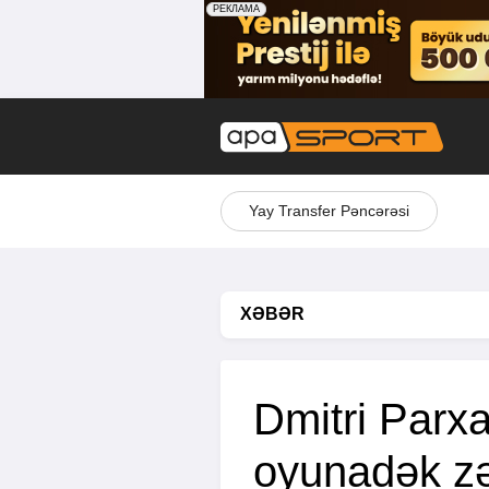
Yay Transfer Pəncərəsi
XƏBƏR
Dmitri Parx
oyunadək zə