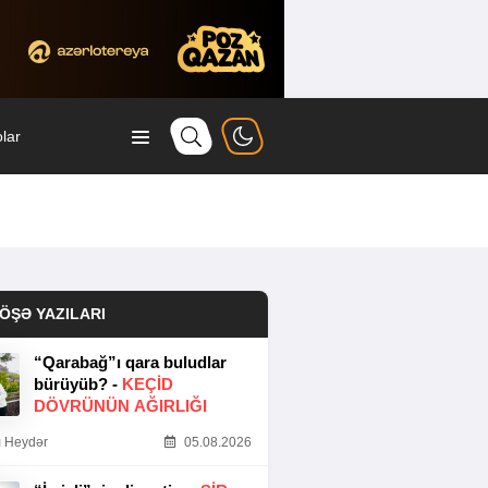
lar
ÖŞƏ YAZILARI
“Qarabağ”ı qara buludlar
bürüyüb? -
KEÇID
DÖVRÜNÜN AĞIRLIĞI
 Heydər
05.08.2026