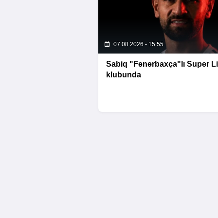
07.08.2026 - 15:55
Sabiq "Fənərbaxça"lı Super L
klubunda