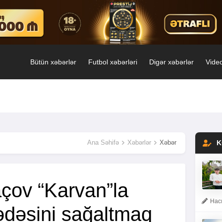
Bütün xəbərlər
Futbol xəbərləri
Digər xəbərlər
Video
Ana Səhifə
Xəbərlər
Xəbər
K
açov “Karvan”la
Hacı
dəsini sağaltmaq