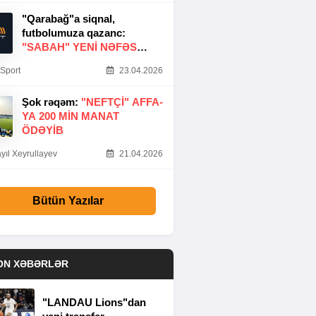
"Qarabağ"a siqnal,
futbolumuza qazanc:
"SABAH" YENI NƏFƏS
GƏTIRDI
Sport
23.04.2026
Şok rəqəm:
"NEFTÇI" AFFA-
YA 200 MIN MANAT
ÖDƏYIB
yıl Xeyrullayev
21.04.2026
Bütün Yazılar
ON XƏBƏRLƏR
"LANDAU Lions"dan