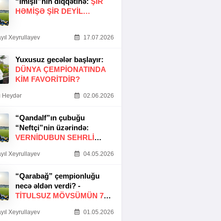
“İmişli”nin diqqətinə:
ŞIR
HƏMIŞƏ ŞIR DEYIL…
yıl Xeyrullayev
17.07.2026
Yuxusuz gecələr başlayır:
DÜNYA ÇEMPIONATINDA
KIM FAVORITDIR?
 Heydər
02.06.2026
“Qandalf”ın çubuğu
“Neftçi”nin üzərində:
VERNİDUBUN SEHRLİ
TOXUNUŞU
yıl Xeyrullayev
04.05.2026
“Qarabağ” çempionluğu
necə əldən verdi? -
TITULSUZ MÖVSÜMÜN 7
SƏBƏBI
yıl Xeyrullayev
01.05.2026