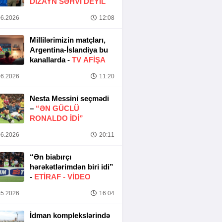
DIZAYN SƏHVI DEYIL
6.2026
12:08
Millilərimizin matçları,
Argentina-İslandiya bu
kanallarda -
TV AFİŞA
6.2026
11:20
Nesta Messini seçmədi
–
“ƏN GÜCLÜ
RONALDO IDI”
6.2026
20:11
“Ən biabırçı
hərəkətlərimdən biri idi”
-
ETIRAF -
VİDEO
5.2026
16:04
İdman komplekslərində