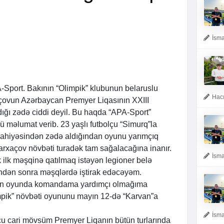
İsma
A
-Sport. Bakının “Olimpik” klubunun belaruslu
Hacı
açovun Azərbaycan Premyer Liqasının XXIII
ığı zədə ciddi deyil. Bu haqda “
APA
-Sport”
ü məlumat verib. 23 yaşlı futbolçu “Simurq”la
nahiyəsindən zədə aldığından oyunu yarımçıq
arxaçov növbəti turadək tam sağalacağına inanır.
İsma
k ilk məşqinə qatılmaq istəyən legioner belə
ndən sonra məşqlərdə iştirak edəcəyəm.
lən oyunda komandama yardımçı olmağıma
mpik” növbəti oyununu mayın 12-də “Karvan”a
İsma
lçu cari mövsüm Premyer Liqanın bütün turlarında