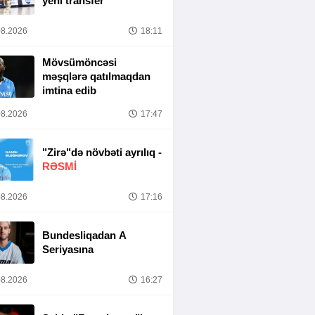
yeni transfer
8.2026
18:11
Mövsümöncəsi
məşqlərə qatılmaqdan
imtina edib
8.2026
17:47
"Zirə"də növbəti ayrılıq -
RƏSMİ
8.2026
17:16
Bundesliqadan A
Seriyasına
8.2026
16:27