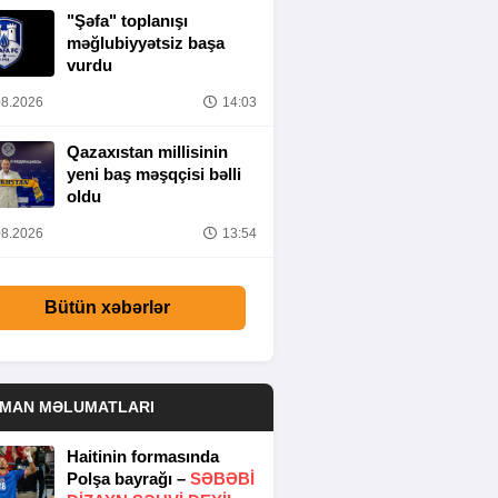
"Şəfa" toplanışı
məğlubiyyətsiz başa
vurdu
8.2026
14:03
Qazaxıstan millisinin
yeni baş məşqçisi bəlli
oldu
8.2026
13:54
Bütün xəbərlər
DMAN MƏLUMATLARI
Haitinin formasında
Polşa bayrağı –
SƏBƏBI