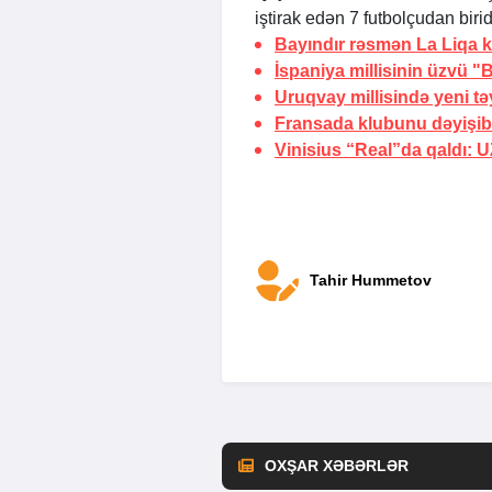
iştirak edən 7 futbolçudan biridi
Bayındır rəsmən La Liqa 
İspaniya millisinin üzvü 
Uruqvay millisində yeni tə
Fransada klubunu dəyişib
Vinisius “Real”da qaldı:
U
Tahir Hummetov
OXŞAR XƏBƏRLƏR