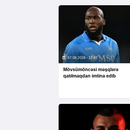
07.08.2026 - 17:47
Mövsümöncəsi məşqlərə
qatılmaqdan imtina edib