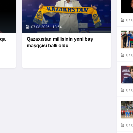
07.0
07.08.2026 - 13:54
iqa
Qazaxıstan millisinin yeni baş
məşqçisi bəlli oldu
07.0
07.0
07.0