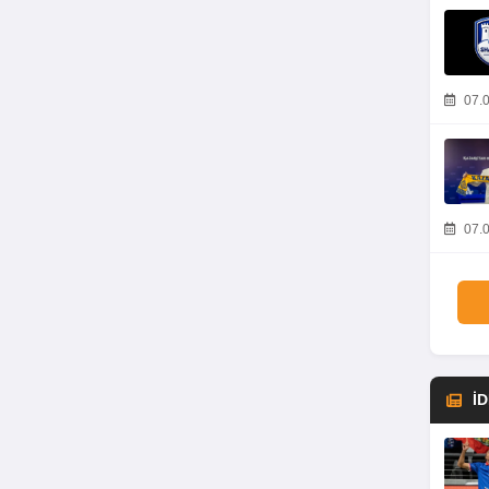
07.0
07.0
İ