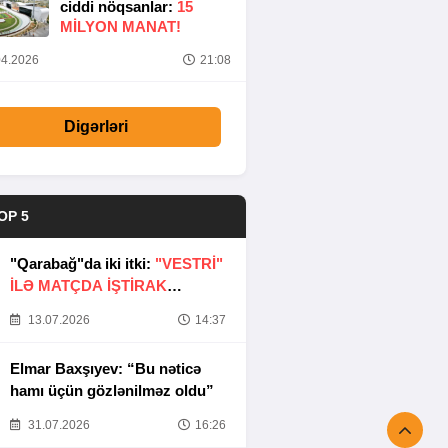
ciddi nöqsanlar:
15
MILYON MANAT!
4.2026
21:08
Digərləri
OP 5
"Qarabağ"da iki itki:
"VESTRİ"
İLƏ MATÇDA İŞTİRAK
ETMƏYƏCƏKLƏR
13.07.2026
14:37
Elmar Baxşıyev: “Bu nəticə
hamı üçün gözlənilməz oldu”
31.07.2026
16:26