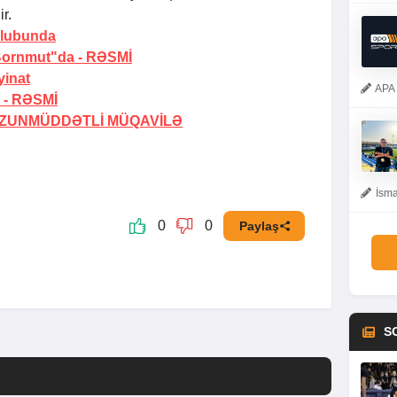
r.
klubunda
"Bornmut"da -
RƏSMİ
yinat
APA 
 -
RƏSMİ
ZUNMÜDDƏTLİ MÜQAVİLƏ
İsma
0
0
Paylaş
S