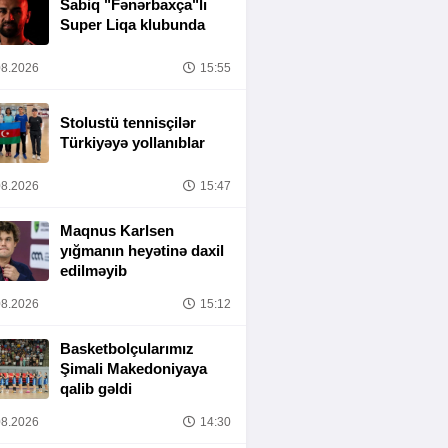
Sabiq "Fənərbaxça"lı
Super Liqa klubunda
8.2026
15:55
Stolustü tennisçilər
Türkiyəyə yollanıblar
8.2026
15:47
Maqnus Karlsen
yığmanın heyətinə daxil
edilməyib
8.2026
15:12
Basketbolçularımız
Şimali Makedoniyaya
qalib gəldi
8.2026
14:30